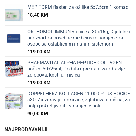
MEPIFORM flasteri za ožiljke 5x7,5cm 1 komad
18,40
KM
ORTHOMOL IMMUN vrećice a 30x15g, Dijetetski
proizvod za posebne medicinske namjene za
osobe sa oslabljenim imunim sistemom
119,00
KM
PHARMAVITAL ALPHA PEPTIDE COLLAGEN
bočice 50x25ml, Dodatak prehrani za zdravlje
zglobova, kostiju, mišića
119,00
KM
DOPPELHERZ KOLLAGEN 11.000 PLUS BOČICE
a30, Za zdravlje hrskavice, zglobova i mišića, za
bolju pokretljivost i smanjenje boli
90,00
KM
NAJPRODAVANIJI