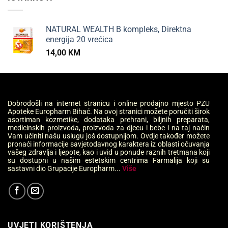
NATURAL WEALTH B kompleks, Direktna
energija 20 vrećica
14,00
KM
Dobrodošli na internet stranicu i online prodajno mjesto PZU
Apoteke Europharm Bihać. Na ovoj stranici možete poručiti širok
asortiman kozmetike, dodataka prehrani, biljnih preparata,
medicinskih proizvoda, proizvoda za djecu i bebe i na taj način
Vam učiniti našu uslugu još dostupnijom. Ovdje također možete
pronaći informacije savjetodavnog karaktera iz oblasti očuvanja
vašeg zdravlja i ljepote, kao i uvid u ponude raznih tretmana koji
su dostupni u našim estetskim centrima Farmalija koji su
sastavni dio Grupacije Europharm...
Više
UVJETI KORIŠTENJA