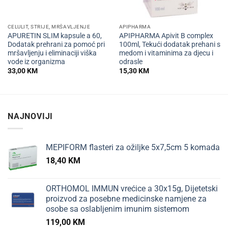
CELULIT, STRIJE, MRŠAVLJENJE
APIPHARMA
APURETIN SLIM kapsule a 60,
APIPHARMA Apivit B complex
Dodatak prehrani za pomoć pri
100ml, Tekući dodatak prehani s
mršavljenju i eliminaciji viška
medom i vitaminima za djecu i
vode iz organizma
odrasle
33,00
KM
15,30
KM
NAJNOVIJI
MEPIFORM flasteri za ožiljke 5x7,5cm 5 komada
18,40
KM
ORTHOMOL IMMUN vrećice a 30x15g, Dijetetski
proizvod za posebne medicinske namjene za
osobe sa oslabljenim imunim sistemom
119,00
KM