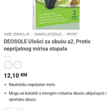
VAŠE ZDRAVLJE
/
SAMOLIJEČENJE
/
SPORT
DEOSOLE Ulošci za obuću a2, Protiv
neprijatnog mirisa stopala
12,10
KM
Neutrališu neprijatan miris
Mogu se koristiti u mnogim vrstama obuće, uključujući i
sportsku obuću
DEOSOLE Ulošci za obuću a2, Protiv neprijatnog mirisa stopala količ