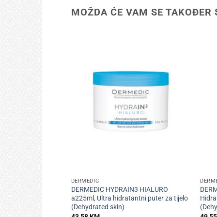
MOŽDA ĆE VAM SE TAKOĐER 
+
+
DERMEDIC
DERM
DERMEDIC HYDRAIN3 HIALURO
DERM
a225ml, Ultra hidratantni puter za tijelo
Hidra
(Dehydrated skin)
(Dehy
43,58
KM
49,5