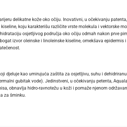
 barijeru delikatne kože oko očiju. Inovativni, u očekivanju pate
 kiseline, koju karakterišu različite vrste molekula i vektorske m
hidrataciju osjetljivog područja oko očiju odmah nakon prve pim
gat izvor oleinske i linoleinske kiseline, omekšava epidermis i j
atečenost.
koji djeluje kao umirujuća zaštita za osjetljivu, suhu i dehidri
rmalni gubitak vode). Jedinstveni, u očekivanju petenta, Aquala
ermisa, obnavlja hidro-ravnotežu u koži i pomaže njenom održavan
ga za šminku.