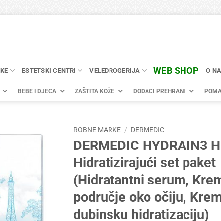
WEB SHOP
EKE
ESTETSKI CENTRI
VELEDROGERIJA
O N
BEBE I DJECA
ZAŠTITA KOŽE
DODACI PREHRANI
POMA
ROBNE MARKE
/
DERMEDIC
DERMEDIC HYDRAIN3 H
Hidratizirajući set paket
(Hidratantni serum, Kre
područje oko očiju, Kre
dubinsku hidratizaciju)