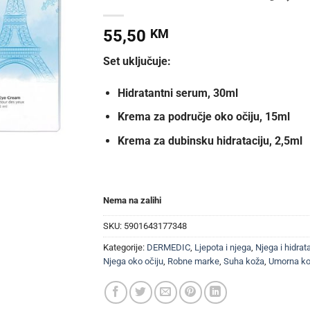
55,50
KM
Set uključuje:
Hidratantni serum, 30ml
Krema za područje oko očiju, 15ml
Krema za dubinsku hidrataciju, 2,5ml
Nema na zalihi
SKU:
5901643177348
Kategorije:
DERMEDIC
,
Ljepota i njega
,
Njega i hidrat
Njega oko očiju
,
Robne marke
,
Suha koža
,
Umorna kož