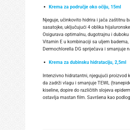
Krema za područje oko očiju, 15ml
Njeguje, učinkovito hidrira i jača zaštitnu
sasatojke, uključujući 4 oblika hijaluronske
Osigurava optimalnu, dugotrajnu i duboku 
Vitamin E u kombinaciji sa uljem badema, bo
Dermochlorella DG spriječava i smanjuje n
Krema za dubinsku hidrataciju, 2,5ml
Intenzivno hidratantni, njegujući proizvod 
da zadrži vlagu i smanjuje TEWL (tranepide
kiseline, dopire do različitih slojeva epid
ostavlja mastan film. Savršena kao podlo