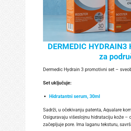
DERMEDIC HYDRAIN3 HIA
za područ
Dermedic Hydrain 3 promotivni set – sveob
Set uključuje:
Hidratantni serum, 30ml
Sadrži, u očekivanju patenta, Aqualare komp
Osiguravaju višeslojnu hidrataciju kože – 
začepljuje pore. Ima laganu teksturu, sav