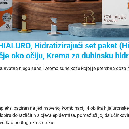
LURO, Hidratizirajući set paket (Hi
je oko očiju, Krema za dubinsku hidr
uhvatna njega suhe i veoma suhe kože kojoj je potrebna doza hi
leks, baziran na jedinstvenoj kombinaciji 4 oblika hijaluronske k
dopiru do različitih slojeva epidermisa, pomažući joj da učinko
ršen kao podloga za šminku.