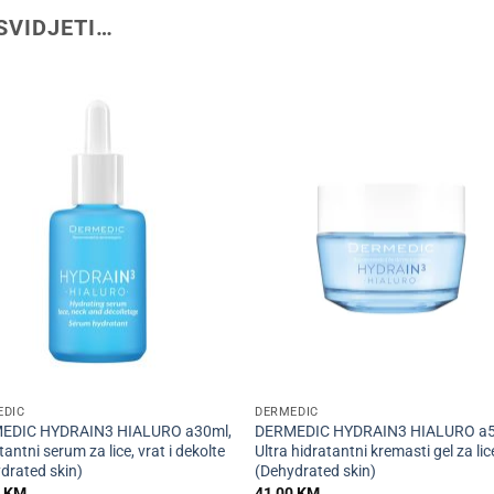
SVIDJETI…
+
EDIC
DERMEDIC
EDIC HYDRAIN3 HIALURO a30ml,
DERMEDIC HYDRAIN3 HIALURO a5
tantni serum za lice, vrat i dekolte
Ultra hidratantni kremasti gel za lic
drated skin)
(Dehydrated skin)
5
KM
41,00
KM