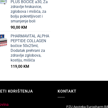
PLUS BOČICE a30, Za
zdravlje hrskavice,
zglobova i mišića, za
bolju pokretljivost i
smanjenje boli
90,00
KM
PHARMAVITAL ALPHA
PEPTIDE COLLAGEN
bočice 50x25ml,
Dodatak prehrani za
zdravlje zglobova,
kostiju, mišića
119,00
KM
ETI KORIŠTENJA
KONTAKT
ovina
PZU Apoteka Europharm Bi