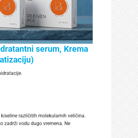
dratantni serum, Krema
atizaciju)
dratacije.
iseline različitih molekularnih veličina.
vito zadrži vodu dugo vremena. Ne