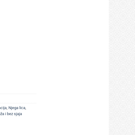
acija
,
Njega lica
,
a i bez sjaja