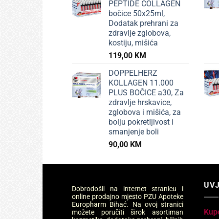
PEPTIDE COLLAGEN
bočice 50x25ml,
Dodatak prehrani za
zdravlje zglobova,
kostiju, mišića
119,00
KM
DOPPELHERZ
KOLLAGEN 11.000
PLUS BOČICE a30, Za
zdravlje hrskavice,
zglobova i mišića, za
bolju pokretljivost i
smanjenje boli
90,00
KM
UVJ
Dobrodošli na internet stranicu i
online prodajno mjesto PZU Apoteke
Europharm Bihać. Na ovoj stranici
Kup
možete poručiti širok asortiman