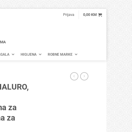
Prijava
0,00
KM
AMA
GALA
HIGIJENA
ROBNE MARKE
IALURO,
ma za
ma za