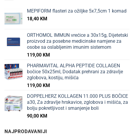
MEPIFORM flasteri za ožiljke 5x7,5cm 1 komad
18,40
KM
ORTHOMOL IMMUN vrećice a 30x15g, Dijetetski
proizvod za posebne medicinske namjene za
osobe sa oslabljenim imunim sistemom
119,00
KM
PHARMAVITAL ALPHA PEPTIDE COLLAGEN
bočice 50x25ml, Dodatak prehrani za zdravlje
zglobova, kostiju, mišića
119,00
KM
DOPPELHERZ KOLLAGEN 11.000 PLUS BOČICE
a30, Za zdravlje hrskavice, zglobova i mišića, za
bolju pokretljivost i smanjenje boli
90,00
KM
NAJPRODAVANIJI