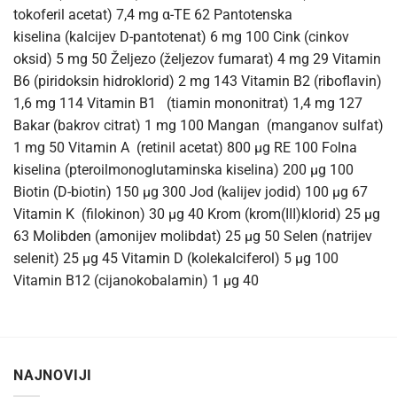
tokoferil acetat) 7,4 mg α-TE 62 Pantotenska
kiselina (kalcijev D-pantotenat) 6 mg 100 Cink (cinkov
oksid) 5 mg 50 Željezo (željezov fumarat) 4 mg 29 Vitamin
B6 (piridoksin hidroklorid) 2 mg 143 Vitamin B2 (riboflavin)
1,6 mg 114 Vitamin B1 (tiamin mononitrat) 1,4 mg 127
Bakar (bakrov citrat) 1 mg 100 Mangan (manganov sulfat)
1 mg 50 Vitamin A (retinil acetat) 800 μg RE 100 Folna
kiselina (pteroilmonoglutaminska kiselina) 200 μg 100
Biotin (D-biotin) 150 μg 300 Jod (kalijev jodid) 100 μg 67
Vitamin K (filokinon) 30 μg 40 Krom (krom(III)klorid) 25 μg
63 Molibden (amonijev molibdat) 25 μg 50 Selen (natrijev
selenit) 25 μg 45 Vitamin D (kolekalciferol) 5 μg 100
Vitamin B12 (cijanokobalamin) 1 μg 40
NAJNOVIJI