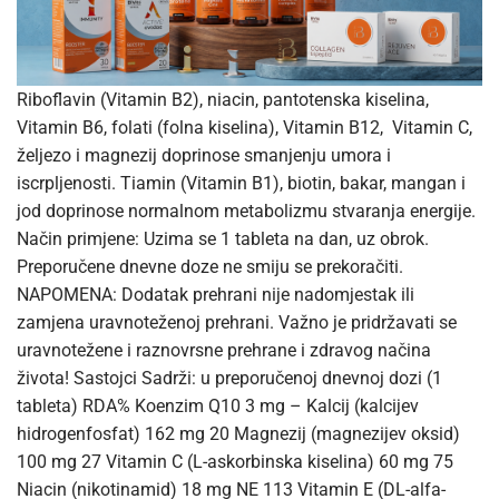
Riboflavin (Vitamin B2), niacin, pantotenska kiselina,
Vitamin B6, folati (folna kiselina), Vitamin B12, Vitamin C,
željezo i magnezij doprinose smanjenju umora i
iscrpljenosti. Tiamin (Vitamin B1), biotin, bakar, mangan i
jod doprinose normalnom metabolizmu stvaranja energije.
Način primjene: Uzima se 1 tableta na dan, uz obrok.
Preporučene dnevne doze ne smiju se prekoračiti.
NAPOMENA: Dodatak prehrani nije nadomjestak ili
zamjena uravnoteženoj prehrani. Važno je pridržavati se
uravnotežene i raznovrsne prehrane i zdravog načina
života! Sastojci Sadrži: u preporučenoj dnevnoj dozi (1
tableta) RDA% Koenzim Q10 3 mg – Kalcij (kalcijev
hidrogenfosfat) 162 mg 20 Magnezij (magnezijev oksid)
100 mg 27 Vitamin C (L-askorbinska kiselina) 60 mg 75
Niacin (nikotinamid) 18 mg NE 113 Vitamin E (DL-alfa-