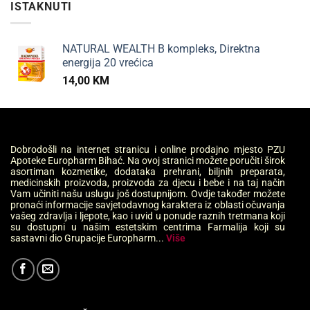
ISTAKNUTI
NATURAL WEALTH B kompleks, Direktna
energija 20 vrećica
14,00
KM
Dobrodošli na internet stranicu i online prodajno mjesto PZU
Apoteke Europharm Bihać. Na ovoj stranici možete poručiti širok
asortiman kozmetike, dodataka prehrani, biljnih preparata,
medicinskih proizvoda, proizvoda za djecu i bebe i na taj način
Vam učiniti našu uslugu još dostupnijom. Ovdje također možete
pronaći informacije savjetodavnog karaktera iz oblasti očuvanja
vašeg zdravlja i ljepote, kao i uvid u ponude raznih tretmana koji
su dostupni u našim estetskim centrima Farmalija koji su
sastavni dio Grupacije Europharm...
Više