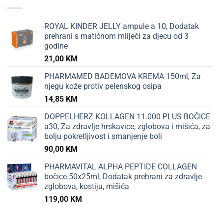
ROYAL KINDER JELLY ampule a 10, Dodatak
prehrani s matičnom mliječi za djecu od 3
godine
21,00
KM
PHARMAMED BADEMOVA KREMA 150ml, Za
njegu kože protiv pelenskog osipa
14,85
KM
DOPPELHERZ KOLLAGEN 11.000 PLUS BOČICE
a30, Za zdravlje hrskavice, zglobova i mišića, za
bolju pokretljivost i smanjenje boli
90,00
KM
PHARMAVITAL ALPHA PEPTIDE COLLAGEN
bočice 50x25ml, Dodatak prehrani za zdravlje
zglobova, kostiju, mišića
119,00
KM