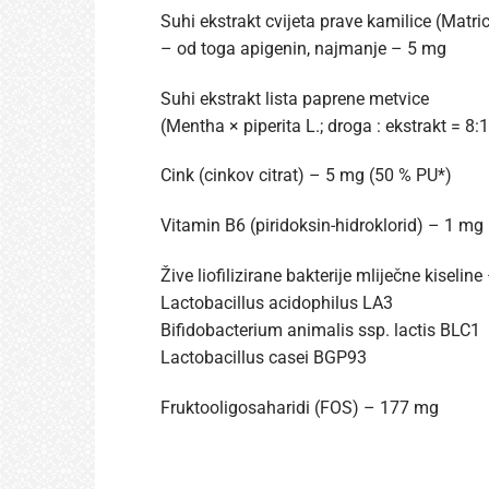
Suhi ekstrakt cvijeta prave kamilice (Matri
– od toga apigenin, najmanje – 5 mg
Suhi ekstrakt lista paprene metvice
(Mentha × piperita L.; droga : ekstrakt = 8
Cink (cinkov citrat) – 5 mg (50 % PU*)
Vitamin B6 (piridoksin-hidroklorid) – 1 mg
Žive liofilizirane bakterije mliječne kiselin
Lactobacillus acidophilus LA3
Bifidobacterium animalis ssp. lactis BLC1
Lactobacillus casei BGP93
Fruktooligosaharidi (FOS) – 177 mg