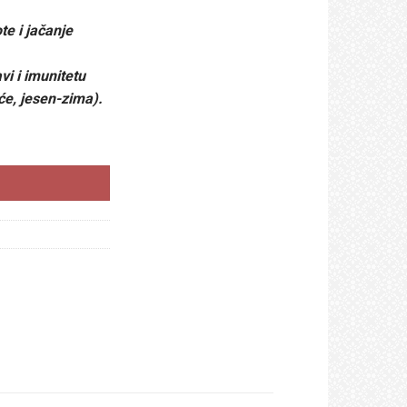
te i jačanje
i i imunitetu
će, jesen-zima).
na