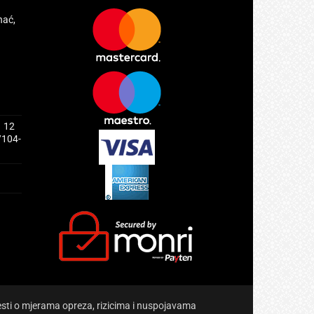
hać,
1 12
/104-
jesti o mjerama opreza, rizicima i nuspojavama