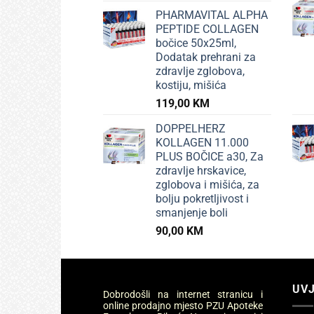
PHARMAVITAL ALPHA
PEPTIDE COLLAGEN
bočice 50x25ml,
Dodatak prehrani za
zdravlje zglobova,
kostiju, mišića
119,00
KM
DOPPELHERZ
KOLLAGEN 11.000
PLUS BOČICE a30, Za
zdravlje hrskavice,
zglobova i mišića, za
bolju pokretljivost i
smanjenje boli
90,00
KM
UVJ
Dobrodošli na internet stranicu i
online prodajno mjesto PZU Apoteke