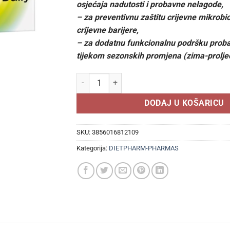
osjećaja nadutosti i probavne nelagode,
– za preventivnu zaštitu crijevne mikrobio
crijevne barijere,
– za dodatnu funkcionalnu podršku probav
tijekom sezonskih promjena (zima-prolje
DIETPHARM Probalans Daily 10 kapsula količi
DODAJ U KOŠARICU
SKU:
3856016812109
Kategorija:
DIETPHARM-PHARMAS