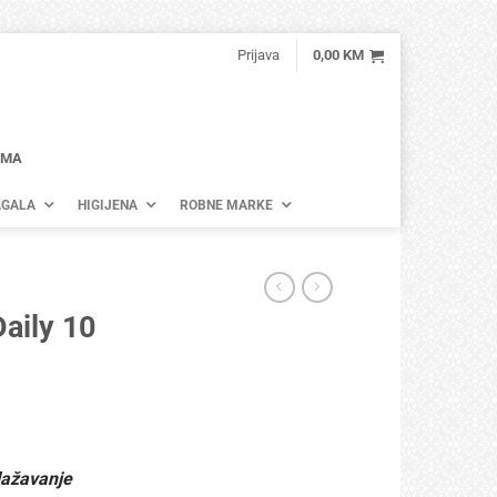
Prijava
0,00
KM
AMA
GALA
HIGIJENA
ROBNE MARKE
aily 10
lažavanje