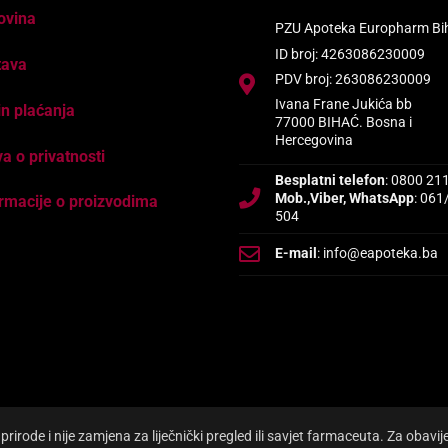
ovina
PZU Apoteka Europharm Bi
ID broj: 4263086230009
tava
PDV broj: 263086230009
Ivana Frane Jukića bb
n plaćanja
77000 BIHAĆ. Bosna i
Hercegovina
va o privatnosti
Besplatni telefon
: 0800 21
Mob.,Viber, WhatsApp
: 061
rmacije o proizvodima
504
E-mail
: info@eapoteka.ba
irode i nije zamjena za liječnički pregled ili savjet farmaceuta. Za obavi