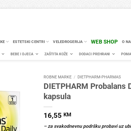
WEB SHOP
EKE
ESTETSKI CENTRI
VELEDROGERIJA
O N
BEBE I DJECA
ZAŠTITA KOŽE
DODACI PREHRANI
POMA
ROBNE MARKE
/
DIETPHARM-PHARMAS
DIETPHARM Probalans D
kapsula
16,55
KM
– za svakodnevnu podršku probavi uz ub