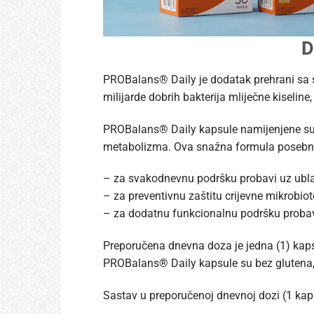
D
PROBalans® Daily je dodatak prehrani sa
milijarde dobrih bakterija mliječne kiseline
PROBalans® Daily kapsule namijenjene su o
metabolizma. Ova snažna formula posebno
– za svakodnevnu podršku probavi uz ubla
– za preventivnu zaštitu crijevne mikrobiote 
– za dodatnu funkcionalnu podršku probavi
Preporučena dnevna doza je jedna (1) kap
PROBalans® Daily kapsule su bez glutena, 
Sastav u preporučenoj dnevnoj dozi (1 kap