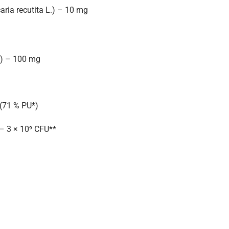
caria recutita L.) – 10 mg
:1) – 100 mg
 (71 % PU*)
e – 3 × 10⁹ CFU**