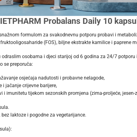
IETPHARM Probalans Daily 10 kapsu
 snažnom formulom za svakodnevnu potporu probavi i metaboli
, fruktooligosaharide (FOS), biljne ekstrakte kamilice i paprene me
draslim osobama i djeci starijoj od 6 godina za 24/7 potporu 
 se preporuča:
žavanje osjećaja nadutosti i probavne nelagode,
i jačanje crijevne barijere,
 i imunitetu tijekom sezonskih promjena (zima-proljeće, jesen-
sula.
bez laktoze i pogodne za vegetarijance.
sula):