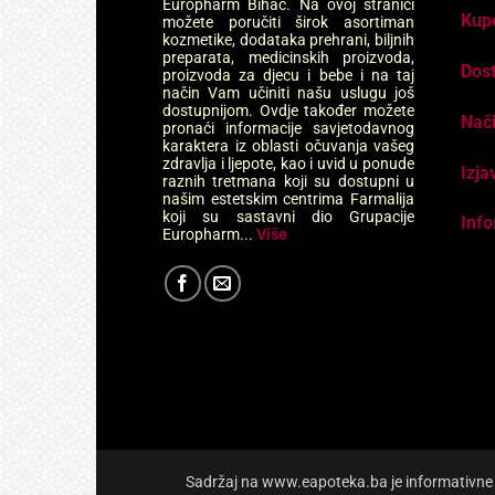
Europharm Bihać. Na ovoj stranici
Kup
možete poručiti širok asortiman
kozmetike, dodataka prehrani, biljnih
preparata, medicinskih proizvoda,
Dos
proizvoda za djecu i bebe i na taj
način Vam učiniti našu uslugu još
dostupnijom. Ovdje također možete
Nači
pronaći informacije savjetodavnog
karaktera iz oblasti očuvanja vašeg
zdravlja i ljepote, kao i uvid u ponude
Izja
raznih tretmana koji su dostupni u
našim estetskim centrima Farmalija
koji su sastavni dio Grupacije
Info
Europharm...
Više
Sadržaj na www.eapoteka.ba je informativne pr