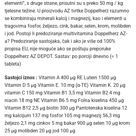
elementi”, s druge strane, prisutni su s preko 50 mg / kg
tjelesne težine. U proizvodu AZ tvrtke Doppelherz razumno
se kombiniraju minerali kalcij i magnezij, kao i elementi u
tragovima fosfor, željezo, cink, bakar, selen, krom, molibden
i jod. Postoji li predoziranje multivitamina Doppelherz AZ-
a? Predoziranje sastojaka, čak i ako je više od 100%
propisa EU, nije moguće ako se poštuju preporuke
Doppelherz AZ DEPOT. Sastav: po porciji dnevno (= 1
tableta)
Sastojci iznos :
Vitamin A 400 µg RE Lutein 1500 µg
Vitamin D 5 µg Vitamin E. 10 mg (α-TE) Vitamin K. 20 µg
vitamin C 150 mg Vitamin B1 3,5 mg Vitamin B2 4 mg
niacin 18 mg NE Vitamin B6 5 mg Folna kiselina 450 µg
Vitamin B12 2,5 µg biotin 300 µg Pantotenska kiselina 12
mg kalcijum 137 mg fosfor 105 mg magnezij 56,3 mg
željezo 2,1 mg cinkov 5 mg bakar 900 µg selen 10 µg krom
25 µg molibden 20 µg jod 100 µg