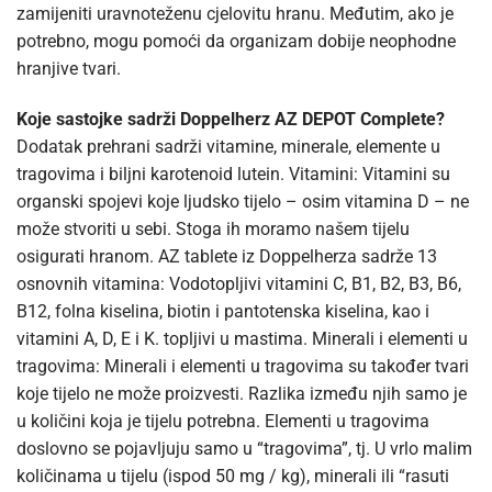
zamijeniti uravnoteženu cjelovitu hranu. Međutim, ako je
potrebno, mogu pomoći da organizam dobije neophodne
hranjive tvari.
Koje sastojke sadrži Doppelherz AZ DEPOT Complete?
Dodatak prehrani sadrži vitamine, minerale, elemente u
tragovima i biljni karotenoid lutein. Vitamini: Vitamini su
organski spojevi koje ljudsko tijelo – osim vitamina D – ne
može stvoriti u sebi. Stoga ih moramo našem tijelu
osigurati hranom. AZ tablete iz Doppelherza sadrže 13
osnovnih vitamina: Vodotopljivi vitamini C, B1, B2, B3, B6,
B12, folna kiselina, biotin i pantotenska kiselina, kao i
vitamini A, D, E i K. topljivi u mastima. Minerali i elementi u
tragovima: Minerali i elementi u tragovima su također tvari
koje tijelo ne može proizvesti. Razlika između njih samo je
u količini koja je tijelu potrebna. Elementi u tragovima
doslovno se pojavljuju samo u “tragovima”, tj. U vrlo malim
količinama u tijelu (ispod 50 mg / kg), minerali ili “rasuti