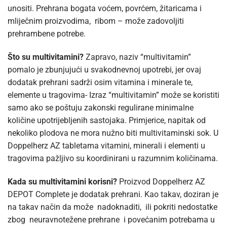
unositi. Prehrana bogata voćem, povrćem, žitaricama i
mliječnim proizvodima, ribom – može zadovoljiti
prehrambene potrebe.
Što su multivitamini?
Zapravo, naziv “multivitamin”
pomalo je zbunjujući u svakodnevnoj upotrebi, jer ovaj
dodatak prehrani sadrži osim vitamina i minerale te,
elemente u tragovima- Izraz “multivitamin” može se koristiti
samo ako se poštuju zakonski regulirane minimalne
količine upotrijebljenih sastojaka. Primjerice, napitak od
nekoliko plodova ne mora nužno biti multivitaminski sok. U
Doppelherz AZ tabletama vitamini, minerali i elementi u
tragovima pažljivo su koordinirani u razumnim količinama.
Kada su multivitamini korisni?
Proizvod Doppelherz AZ
DEPOT Complete je dodatak prehrani. Kao takav, doziran je
na takav način da može nadoknaditi, ili pokriti nedostatke
zbog neuravnotežene prehrane i povećanim potrebama u