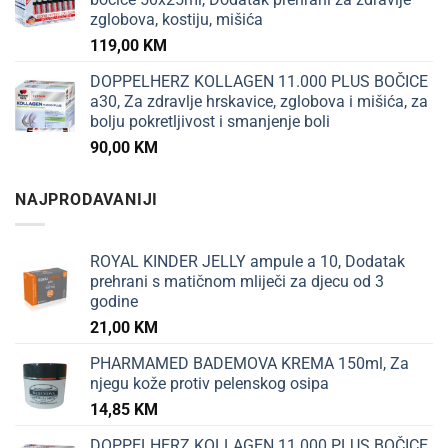
zglobova, kostiju, mišića
119,00
KM
DOPPELHERZ KOLLAGEN 11.000 PLUS BOČICE
a30, Za zdravlje hrskavice, zglobova i mišića, za
bolju pokretljivost i smanjenje boli
90,00
KM
NAJPRODAVANIJI
ROYAL KINDER JELLY ampule a 10, Dodatak
prehrani s matičnom mliječi za djecu od 3
godine
21,00
KM
PHARMAMED BADEMOVA KREMA 150ml, Za
njegu kože protiv pelenskog osipa
14,85
KM
DOPPELHERZ KOLLAGEN 11.000 PLUS BOČICE