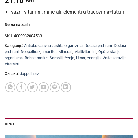
21,10
važni vitamini, minerali, elementi u tragovima+lutein
Nema na zalihi
SKU:
4009932004533
Kategorije:
Antioksidativna zaštita organizma
,
Dodaci prehrani
,
Dodaci
prehrani
,
Doppelherz
,
Imunitet
,
Minerali
,
Multivitamini
,
Opšte stanje
organizma
,
Robne marke
,
Samoliječenje
,
Umor, energija
,
Vaše zdravlje
,
Vitamini
Oznaka:
doppelherz
OPIS