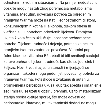
određenim životnim situacijama. Na primjer, nedostaci u
opskrbi mogu nastati zbog poremećaja metabolizma
vitamina. Međutim, povećana potreba za određenim
hranjivim tvarima može nastati i jednostranom dijetom,
konzumacijom nikotina ili alkohola, tijekom stresa ili
vježbanja ili upotrebom određenih lijekova. Promjena
uvjeta života često uključuje i posebne prehrambene
potrebe. Tijekom trudnoće i dojenja, potreba za nekim
hranjivim tvarima znatno se povećava. Vitamini poput
folne kiseline i vitamina B6 trebali bi biti središnji sastojci
zdrave prehrane tijekom trudnoće kao što su jod, cink i
željezo. Novi životni uvjeti u starosti i mijenjajući se
organizam također mogu pridonijeti povećanoj potrebi za
hranjivim tvarima. Poteškoće u žvakanju ili gutanju,
promijenjena percepcija ukusa, gubitak apetita i smanjenje
žeđi moraju se uzeti u obzir u prehrani. Uz to, metabolizam
starijih osoba djeluje sporije, što može dovesti do
nedostataka. Naravno, multivitaminski dodaci ne mogu