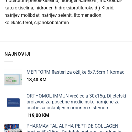
moteroluta-pteroil-kiselina, hidrogen-katero-III, mokroluta-
katerokiselina, hidrogen-hidroksiprotiluroksid ) Klorid,
natrijev molibdat, natrijev selenit, fitomenadion,
kolekalciferol, cijanokobalamin
NAJNOVIJI
MEPIFORM flasteri za ožiljke 5x7,5cm 1 komad
18,40
KM
ORTHOMOL IMMUN vrećice a 30x15g, Dijetetski
proizvod za posebne medicinske namjene za
osobe sa oslabljenim imunim sistemom
119,00
KM
PHARMAVITAL ALPHA PEPTIDE COLLAGEN
bočice 50x25ml, Dodatak prehrani za zdravlje