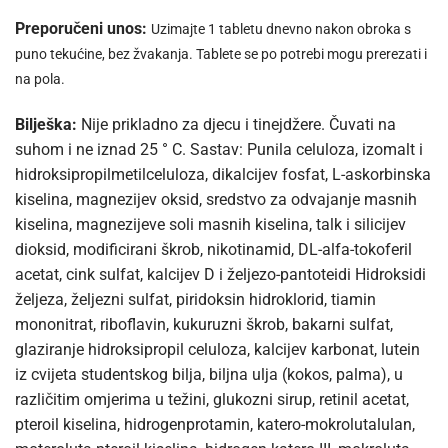
Preporučeni unos:
Uzimajte 1 tabletu dnevno nakon obroka s
puno tekućine, bez žvakanja. Tablete se po potrebi mogu prerezati i
na pola.
Bilješka:
Nije prikladno za djecu i tinejdžere. Čuvati na
suhom i ne iznad 25 ° C. Sastav: Punila celuloza, izomalt i
hidroksipropilmetilceluloza, dikalcijev fosfat, L-askorbinska
kiselina, magnezijev oksid, sredstvo za odvajanje masnih
kiselina, magnezijeve soli masnih kiselina, talk i silicijev
dioksid, modificirani škrob, nikotinamid, DL-alfa-tokoferil
acetat, cink sulfat, kalcijev D i željezo-pantoteidi Hidroksidi
željeza, željezni sulfat, piridoksin hidroklorid, tiamin
mononitrat, riboflavin, kukuruzni škrob, bakarni sulfat,
glaziranje hidroksipropil celuloza, kalcijev karbonat, lutein
iz cvijeta studentskog bilja, biljna ulja (kokos, palma), u
različitim omjerima u težini, glukozni sirup, retinil acetat,
pteroil kiselina, hidrogenprotamin, katero-mokrolutalulan,