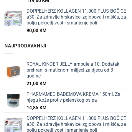
119,00
KM
DOPPELHERZ KOLLAGEN 11.000 PLUS BOČICE
a30, Za zdravlje hrskavice, zglobova i mišića, za
bolju pokretljivost i smanjenje boli
90,00
KM
NAJPRODAVANIJI
ROYAL KINDER JELLY ampule a 10, Dodatak
prehrani s matičnom mliječi za djecu od 3
godine
21,00
KM
PHARMAMED BADEMOVA KREMA 150ml, Za
njegu kože protiv pelenskog osipa
14,85
KM
DOPPELHERZ KOLLAGEN 11.000 PLUS BOČICE
a30, Za zdravlje hrskavice, zglobova i mišića, za
bolju pokretljivost i smanjenje boli