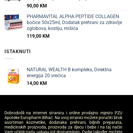
90,00
KM
PHARMAVITAL ALPHA PEPTIDE COLLAGEN
bočice 50x25ml, Dodatak prehrani za zdravlje
zglobova, kostiju, mišića
119,00
KM
ISTAKNUTI
NATURAL WEALTH B kompleks, Direktna
energija 20 vrećica
14,00
KM
Dobrodošli na internet stranicu i online prodajno mjesto PZU
Apoteke Europharm Bihać. Na ovoj stranici možete poručiti širok
asortiman kozmetike, dodataka prehrani, biljnih preparata,
medicinskih proizvoda, proizvoda za djecu i bebe i na taj način
Vam učiniti našu uslugu još dostupnijom. Ovdje također možete