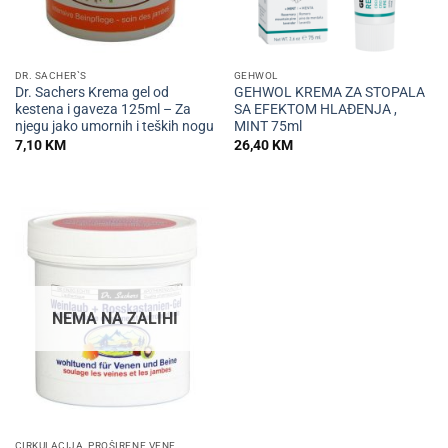
DR. SACHER`S
GEHWOL
Dr. Sachers Krema gel od
GEHWOL KREMA ZA STOPALA
kestena i gaveza 125ml – Za
SA EFEKTOM HLAĐENJA ,
njegu jako umornih i teških nogu
MINT 75ml
7,10
KM
26,40
KM
NEMA NA ZALIHI
CIRKULACIJA, PROŠIRENE VENE