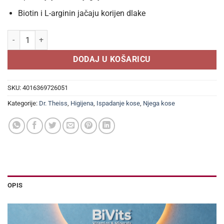
Biotin i L-arginin jačaju korijen dlake
DR. THEISS PARUSAN Stimulirajući šampon za žene 200ml, Kod difuz
DODAJ U KOŠARICU
SKU:
4016369726051
Kategorije:
Dr. Theiss
,
Higijena
,
Ispadanje kose
,
Njega kose
OPIS