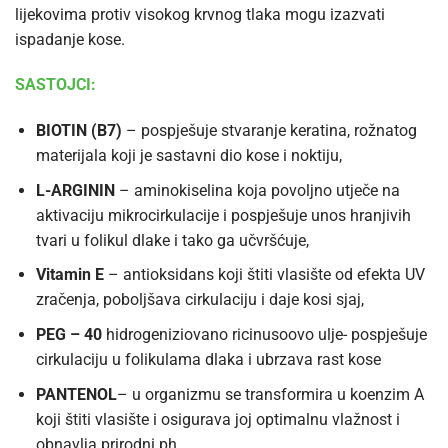
lijekovima protiv visokog krvnog tlaka mogu izazvati
ispadanje kose.
SASTOJCI:
BIOTIN (B7)
– pospješuje stvaranje keratina, rožnatog
materijala koji je sastavni dio kose i noktiju,
L-ARGININ
– aminokiselina koja povoljno utječe na
aktivaciju mikrocirkulacije i pospješuje unos hranjivih
tvari u folikul dlake i tako ga učvršćuje,
Vitamin E
– antioksidans koji štiti vlasište od efekta UV
zračenja, poboljšava cirkulaciju i daje kosi sjaj,
PEG – 40
hidrogeniziovano ricinusoovo ulje- pospješuje
cirkulaciju u folikulama dlaka i ubrzava rast kose
PANTENOL
– u organizmu se transformira u koenzim A
koji štiti vlasište i osigurava joj optimalnu vlažnost i
obnavlja prirodni ph.