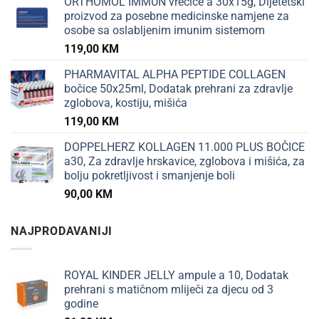
ORTHOMOL IMMUN vrećice a 30x15g, Dijetetski
proizvod za posebne medicinske namjene za
osobe sa oslabljenim imunim sistemom
119,00
KM
PHARMAVITAL ALPHA PEPTIDE COLLAGEN
bočice 50x25ml, Dodatak prehrani za zdravlje
zglobova, kostiju, mišića
119,00
KM
DOPPELHERZ KOLLAGEN 11.000 PLUS BOČICE
a30, Za zdravlje hrskavice, zglobova i mišića, za
bolju pokretljivost i smanjenje boli
90,00
KM
NAJPRODAVANIJI
ROYAL KINDER JELLY ampule a 10, Dodatak
prehrani s matičnom mliječi za djecu od 3
godine