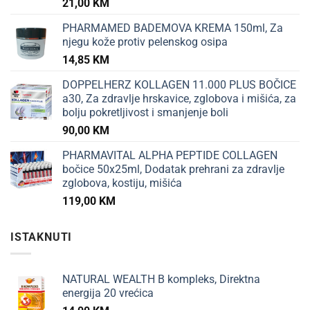
21,00
KM
PHARMAMED BADEMOVA KREMA 150ml, Za
njegu kože protiv pelenskog osipa
14,85
KM
DOPPELHERZ KOLLAGEN 11.000 PLUS BOČICE
a30, Za zdravlje hrskavice, zglobova i mišića, za
bolju pokretljivost i smanjenje boli
90,00
KM
PHARMAVITAL ALPHA PEPTIDE COLLAGEN
bočice 50x25ml, Dodatak prehrani za zdravlje
zglobova, kostiju, mišića
119,00
KM
ISTAKNUTI
NATURAL WEALTH B kompleks, Direktna
energija 20 vrećica