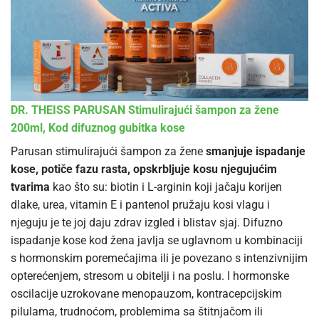
DR. THEISS PARUSAN Stimulirajući šampon za žene
200ml, Kod difuznog gubitka kose
Parusan stimulirajući šampon za žene
smanjuje ispadanje
kose, potiče fazu rasta, opskrbljuje kosu njegujućim
tvarima
kao što su: biotin i L-arginin koji jačaju korijen
dlake, urea, vitamin E i pantenol pružaju kosi vlagu i
njeguju je te joj daju zdrav izgled i blistav sjaj. Difuzno
ispadanje kose kod žena javlja se uglavnom u kombinaciji
s hormonskim poremećajima ili je povezano s intenzivnijim
opterećenjem, stresom u obitelji i na poslu. I hormonske
oscilacije uzrokovane menopauzom, kontracepcijskim
pilulama, trudnoćom, problemima sa štitnjačom ili