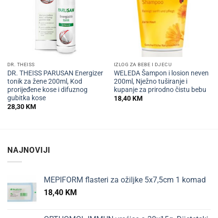
DR. THEISS
IZLOG ZA BEBE I DJECU
DR. THEISS PARUSAN Energizer
WELEDA Šampon i losion neven
tonik za žene 200ml, Kod
200ml, Nježno tuširanje i
prorijeđene kose i difuznog
kupanje za prirodno čistu bebu
gubitka kose
18,40
KM
28,30
KM
NAJNOVIJI
MEPIFORM flasteri za ožiljke 5x7,5cm 1 komad
18,40
KM