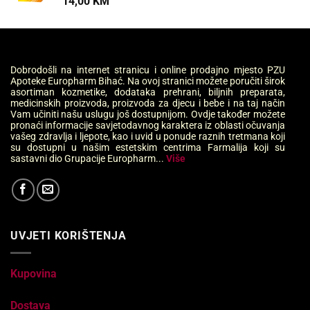
14,00
KM
Dobrodošli na internet stranicu i online prodajno mjesto PZU
Apoteke Europharm Bihać. Na ovoj stranici možete poručiti širok
asortiman kozmetike, dodataka prehrani, biljnih preparata,
medicinskih proizvoda, proizvoda za djecu i bebe i na taj način
Vam učiniti našu uslugu još dostupnijom. Ovdje također možete
pronaći informacije savjetodavnog karaktera iz oblasti očuvanja
vašeg zdravlja i ljepote, kao i uvid u ponude raznih tretmana koji
su dostupni u našim estetskim centrima Farmalija koji su
sastavni dio Grupacije Europharm...
Više
UVJETI KORIŠTENJA
Kupovina
Dostava