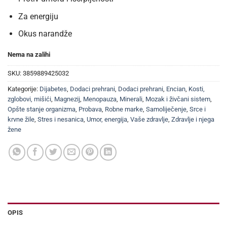
Za energiju
Okus narandže
Nema na zalihi
SKU:
3859889425032
Kategorije:
Dijabetes
,
Dodaci prehrani
,
Dodaci prehrani
,
Encian
,
Kosti,
zglobovi, mišići
,
Magnezij
,
Menopauza
,
Minerali
,
Mozak i živčani sistem
,
Opšte stanje organizma
,
Probava
,
Robne marke
,
Samoliječenje
,
Srce i
krvne žile
,
Stres i nesanica
,
Umor, energija
,
Vaše zdravlje
,
Zdravlje i njega
žene
OPIS