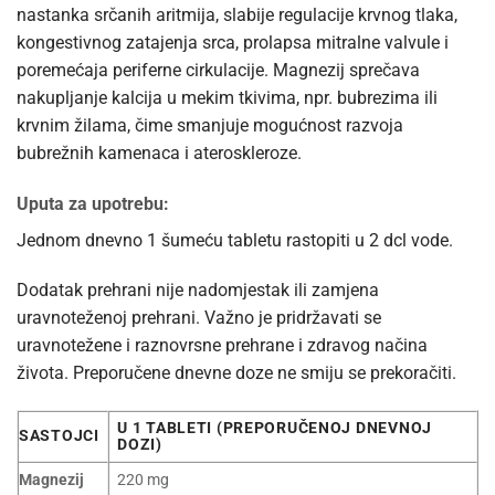
nastanka srčanih aritmija, slabije regulacije krvnog tlaka,
kongestivnog zatajenja srca, prolapsa mitralne valvule i
poremećaja periferne cirkulacije. Magnezij sprečava
nakupljanje kalcija u mekim tkivima, npr. bubrezima ili
krvnim žilama, čime smanjuje mogućnost razvoja
bubrežnih kamenaca i ateroskleroze.
Uputa za upotrebu:
Jednom dnevno 1 šumeću tabletu rastopiti u 2 dcl vode.
Dodatak prehrani nije nadomjestak ili zamjena
uravnoteženoj prehrani. Važno je pridržavati se
uravnotežene i raznovrsne prehrane i zdravog načina
života. Preporučene dnevne doze ne smiju se prekoračiti.
U 1 TABLETI (PREPORUČENOJ DNEVNOJ
SASTOJCI
DOZI)
Magnezij
220 mg