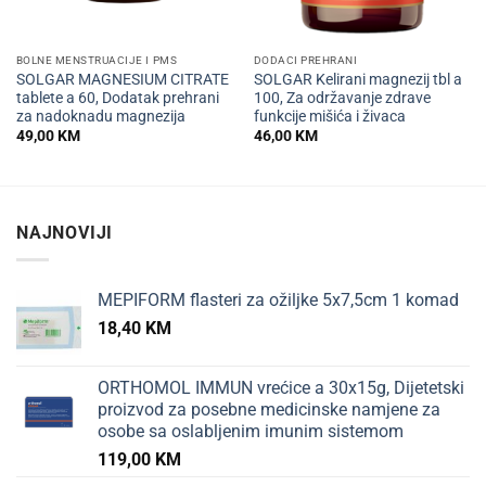
BOLNE MENSTRUACIJE I PMS
DODACI PREHRANI
SOLGAR MAGNESIUM CITRATE
SOLGAR Kelirani magnezij tbl a
tablete a 60, Dodatak prehrani
100, Za održavanje zdrave
za nadoknadu magnezija
funkcije mišića i živaca
49,00
KM
46,00
KM
NAJNOVIJI
MEPIFORM flasteri za ožiljke 5x7,5cm 1 komad
18,40
KM
ORTHOMOL IMMUN vrećice a 30x15g, Dijetetski
proizvod za posebne medicinske namjene za
osobe sa oslabljenim imunim sistemom
119,00
KM