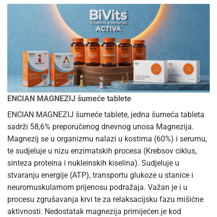
ENCIAN MAGNEZIJ šumeće tablete
ENCIAN MAGNEZIJ šumeće tablete, jedna šumeća tableta
sadrži 58,6% preporučenog dnevnog unosa Magnezija.
Magnezij se u organizmu nalazi u kostima (60%) i serumu,
te sudjeluje u nizu enzimatskih procesa (Krebsov ciklus,
sinteza proteina i nukleinskih kiselina). Sudjeluje u
stvaranju energije (ATP), transportu glukoze u stanice i
neuromuskularnom prijenosu podražaja. Važan je i u
procesu zgrušavanja krvi te za relaksacijsku fazu mišićne
aktivnosti. Nedostatak magnezija primijećen je kod