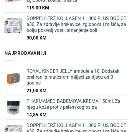
zglobova, kostiju, mišića
119,00
KM
DOPPELHERZ KOLLAGEN 11.000 PLUS BOČICE
a30, Za zdravlje hrskavice, zglobova i mišića, za
bolju pokretljivost i smanjenje boli
90,00
KM
NAJPRODAVANIJI
ROYAL KINDER JELLY ampule a 10, Dodatak
prehrani s matičnom mliječi za djecu od 3
godine
21,00
KM
PHARMAMED BADEMOVA KREMA 150ml, Za
njegu kože protiv pelenskog osipa
14,85
KM
DOPPELHERZ KOLLAGEN 11.000 PLUS BOČICE
a30, Za zdravlje hrskavice, zglobova i mišića, za