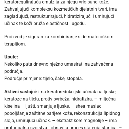
keratoregulirajuća emulzija za njegu vrlo suhe kože.
Zahvaljujući kompleksu kozmetičkih djelatnih tvari, ima
zaglađujući, restrukturirajući, hidratizirajući i umirujući
učinak te koži pruža elastičnost i ugodu.
Proizvod je siguran za kombiniranje s dermatološkom
terapijiom.
Upute:
Nekoliko puta dnevno nježno umasirati na zahvaćena
područja.
Područje primjene: tijelo, šake, stopala.
Aktivni sastojci:
ima keratoredukcijski učinak na ljuske,
keratoze na tijelu, protiv svrbeža, hidratizira. – mliječna
kiselina – ljušti, smanjuje ljuske. – shea maslac –
poboljšanje zaštitne barijere kože, rekonstrukcija lipidnog
sloja, umirujući učinak. – ekstrakt kore magnolije – ima
protuupalna svojstva i obnavlja proces starenja stanica. –