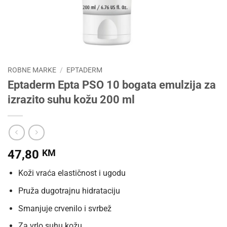
ROBNE MARKE
/
EPTADERM
Eptaderm Epta PSO 10 bogata emulzija za
izrazito suhu kožu 200 ml
47,80
KM
Koži vraća elastičnost i ugodu
Pruža dugotrajnu hidrataciju
Smanjuje crvenilo i svrbež
Za vrlo suhu kožu