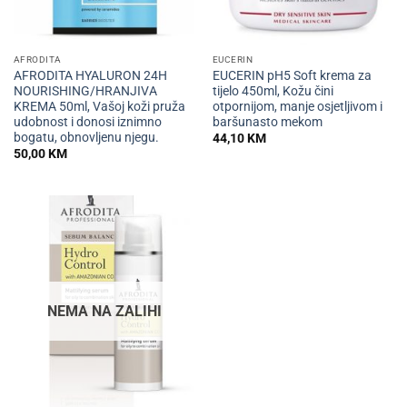
AFRODITA
EUCERIN
AFRODITA HYALURON 24H
EUCERIN pH5 Soft krema za
NOURISHING/HRANJIVA
tijelo 450ml, Kožu čini
KREMA 50ml, Vašoj koži pruža
otpornijom, manje osjetljivom i
udobnost i donosi iznimno
baršunasto mekom
bogatu, obnovljenu njegu.
44,10
KM
50,00
KM
NEMA NA ZALIHI