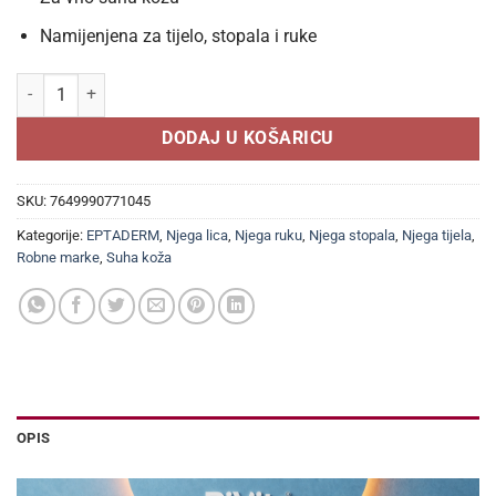
Namijenjena za tijelo, stopala i ruke
Eptaderm Epta PSO 10 bogata emulzija za izrazito suhu kožu 200 ml 
DODAJ U KOŠARICU
SKU:
7649990771045
Kategorije:
EPTADERM
,
Njega lica
,
Njega ruku
,
Njega stopala
,
Njega tijela
,
Robne marke
,
Suha koža
OPIS