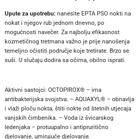
Upute za upotrebu:
nanesite EPTA PSO nokti na
nokat i njegov rub jednom dnevno, po
mogućnosti navečer. Za najbolju efikasnost
kozmetičnog tretmana važno je prije nanošenja
temeljno očistiti područje koje tretirate. Brzo se
suši. U slučaju dodira sa očima, obilno isprati.
Aktivni sastojci: OCTOPIROX® – ima
antibakterijska svojstva. – AQUAXYL® – obnavlja
i vlaži ploču nokta, štiti nokte od štetnih utjecaja
vanjskih čimbenika. – Voda iz švicarskog
ledenjaka – protuupalno i antipruritično
djelovanje, umirujuće djelovanje.