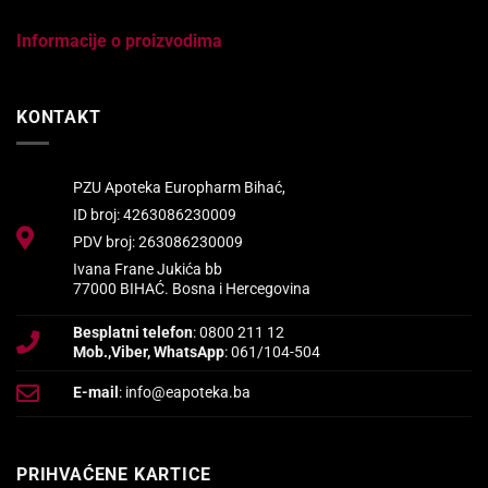
Informacije o proizvodima
KONTAKT
PZU Apoteka Europharm Bihać,
ID broj: 4263086230009
PDV broj: 263086230009
Ivana Frane Jukića bb
77000 BIHAĆ. Bosna i Hercegovina
Besplatni telefon
: 0800 211 12
Mob.,Viber, WhatsApp
: 061/104-504
E-mail
: info@eapoteka.ba
PRIHVAĆENE KARTICE