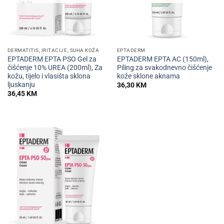
DERMATITIS, IRITACIJE, SUHA KOŽA
EPTADERM
EPTADERM EPTA PSO Gel za
EPTADERM EPTA AC (150ml),
čišćenje 10% UREA (200ml), Za
Piling za svakodnevno čišćenje
kožu, tijelo i vlasišta sklona
kože sklone aknama
ljuskanju
36,30
KM
36,45
KM