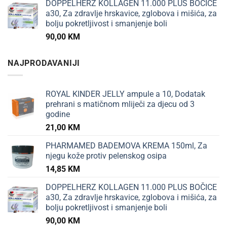
DOPPELHERZ KOLLAGEN 11.000 PLUS BOČICE
a30, Za zdravlje hrskavice, zglobova i mišića, za
bolju pokretljivost i smanjenje boli
90,00
KM
NAJPRODAVANIJI
ROYAL KINDER JELLY ampule a 10, Dodatak
prehrani s matičnom mliječi za djecu od 3
godine
21,00
KM
PHARMAMED BADEMOVA KREMA 150ml, Za
njegu kože protiv pelenskog osipa
14,85
KM
DOPPELHERZ KOLLAGEN 11.000 PLUS BOČICE
a30, Za zdravlje hrskavice, zglobova i mišića, za
bolju pokretljivost i smanjenje boli
90,00
KM