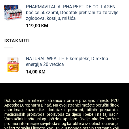
PHARMAVITAL ALPHA PEPTIDE COLLAGEN
bočice 50x25ml, Dodatak prehrani za zdravlje
zglobova, kostiju, mišića
119,00
KM
ISTAKNUTI
NATURAL WEALTH B kompleks, Direktna
energija 20 vrećica
14,00
KM
Dobrodošli na internet stranicu i online prodajno mjesto PZU
Apoteke Europharm Bihać. Na ovoj stranici možete poručiti širok
asortiman kozmetike, dodataka prehrani, biljnih preparata,
medicinskih proizvoda, proizvoda za djecu i bebe i na taj način
Vam učiniti našu uslugu još dostupnijom. Ovdje također možete
pronaći informacije savjetodavnog karaktera iz oblasti očuvanja
vašeg zdravlja i ljepote, kao i uvid u ponude raznih tretmana koji