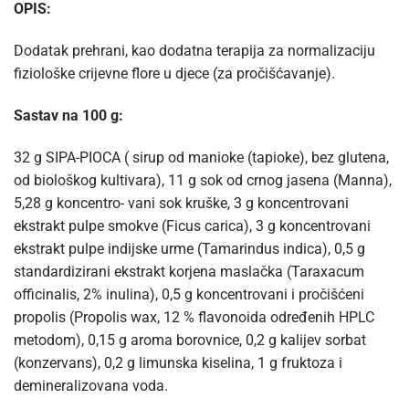
OPIS:
Dodatak prehrani, kao dodatna terapija za normalizaciju
fiziološke crijevne flore u djece (za pročišćavanje).
Sastav na 100 g:
32 g SIPA-PIOCA ( sirup od manioke (tapioke), bez glutena,
od biološkog kultivara), 11 g sok od crnog jasena (Manna),
5,28 g koncentro- vani sok kruške, 3 g koncentrovani
ekstrakt pulpe smokve (Ficus carica), 3 g koncentrovani
ekstrakt pulpe indijske urme (Tamarindus indica), 0,5 g
standardizirani ekstrakt korjena maslačka (Taraxacum
officinalis, 2% inulina), 0,5 g koncentrovani i pročišćeni
propolis (Propolis wax, 12 % flavonoida određenih HPLC
metodom), 0,15 g aroma borovnice, 0,2 g kalijev sorbat
(konzervans), 0,2 g limunska kiselina, 1 g fruktoza i
demineralizovana voda.