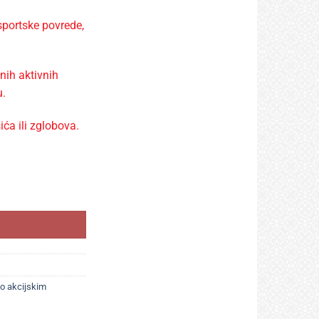
sportske povrede,
ih aktivnih
u.
ća ili zglobova.
po akcijskim