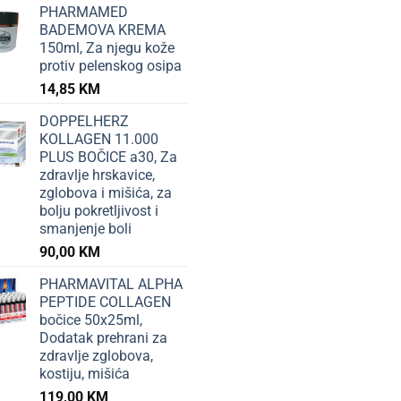
PHARMAMED
BADEMOVA KREMA
150ml, Za njegu kože
protiv pelenskog osipa
14,85
KM
DOPPELHERZ
KOLLAGEN 11.000
PLUS BOČICE a30, Za
zdravlje hrskavice,
zglobova i mišića, za
bolju pokretljivost i
smanjenje boli
90,00
KM
PHARMAVITAL ALPHA
PEPTIDE COLLAGEN
bočice 50x25ml,
Dodatak prehrani za
zdravlje zglobova,
kostiju, mišića
119,00
KM