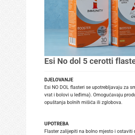
Esi No dol 5 cerotti flast
DJELOVANJE
Esi NO DOL flasteri se upotrebljavaju za s
vrat i bolovi u leđima). Omogućavaju produ
opuštanja bolnih mišića ili zglobova.
UPOTREBA
Flaster zalijepiti na bolno mjesto i ostavit