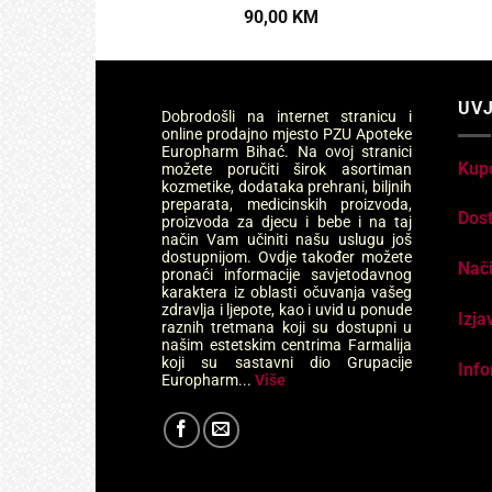
90,00
KM
UVJ
Dobrodošli na internet stranicu i
online prodajno mjesto PZU Apoteke
Europharm Bihać. Na ovoj stranici
Kup
možete poručiti širok asortiman
kozmetike, dodataka prehrani, biljnih
preparata, medicinskih proizvoda,
Dos
proizvoda za djecu i bebe i na taj
način Vam učiniti našu uslugu još
dostupnijom. Ovdje također možete
Nači
pronaći informacije savjetodavnog
karaktera iz oblasti očuvanja vašeg
zdravlja i ljepote, kao i uvid u ponude
Izja
raznih tretmana koji su dostupni u
našim estetskim centrima Farmalija
koji su sastavni dio Grupacije
Info
Europharm...
Više