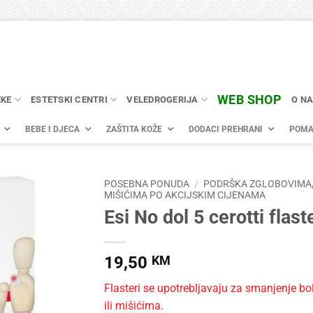
WEB SHOP
EKE
ESTETSKI CENTRI
VELEDROGERIJA
O N
BEBE I DJECA
ZAŠTITA KOŽE
DODACI PREHRANI
POMA
POSEBNA PONUDA
/
PODRŠKA ZGLOBOVIMA,
MIŠIĆIMA PO AKCIJSKIM CIJENAMA
Esi No dol 5 cerotti flast
19,50
KM
Flasteri se upotrebljavaju za smanjenje bo
ili mišićima.