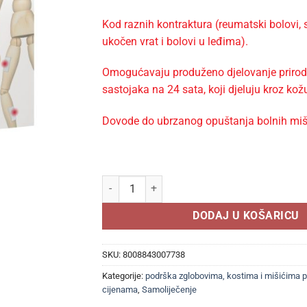
Kod raznih kontraktura (reumatski bolovi, 
ukočen vrat i bolovi u leđima).
Omogućavaju produženo djelovanje prirodn
sastojaka na 24 sata, koji djeluju kroz kož
Dovode do ubrzanog opuštanja bolnih miši
Esi No dol 5 cerotti flaster količina
DODAJ U KOŠARICU
SKU:
8008843007738
Kategorije:
podrška zglobovima, kostima i mišićima 
cijenama
,
Samoliječenje