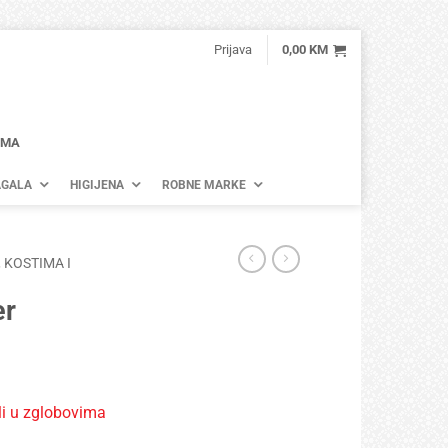
Prijava
0,00
KM
AMA
GALA
HIGIJENA
ROBNE MARKE
 KOSTIMA I
er
li u zglobovima