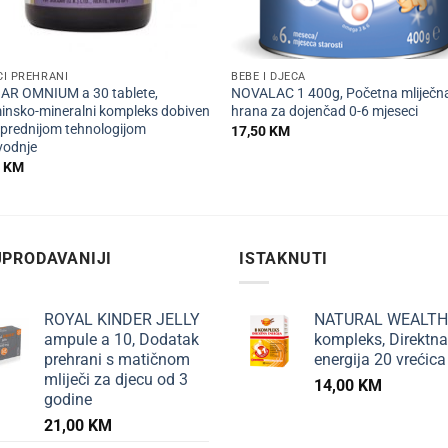
+
I PREHRANI
BEBE I DJECA
AR OMNIUM a 30 tablete,
NOVALAC 1 400g, Početna mliječn
insko-mineralni kompleks dobiven
hrana za dojenčad 0-6 mjeseci
prednijom tehnologijom
17,50
KM
vodnje
0
KM
PRODAVANIJI
ISTAKNUTI
ROYAL KINDER JELLY
NATURAL WEALTH
ampule a 10, Dodatak
kompleks, Direktna
prehrani s matičnom
energija 20 vrećica
mliječi za djecu od 3
14,00
KM
godine
21,00
KM