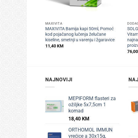
+
+
MAXIVITA
DODAC
MAXIVITA Bamija kapi 50ml, Pomoć
SOLG
kod pojačanog lučenja želučane
Vitam
kiseline, smetnji u varenju i žgaravice
najna
proiz
11,40
KM
76,0
NAJNOVIJI
NAJ
MEPIFORM flasteri za
ožiljke 5x7,5cm 1
komad
18,40
KM
ORTHOMOL IMMUN
vrećice a 30x15g,