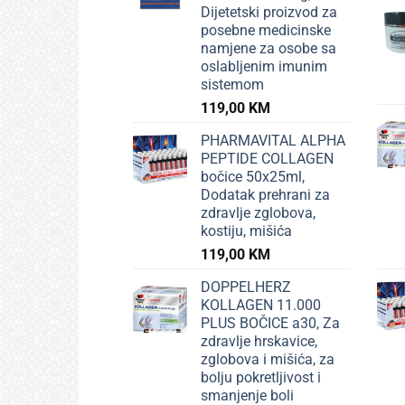
Dijetetski proizvod za
posebne medicinske
namjene za osobe sa
oslabljenim imunim
sistemom
119,00
KM
PHARMAVITAL ALPHA
PEPTIDE COLLAGEN
bočice 50x25ml,
Dodatak prehrani za
zdravlje zglobova,
kostiju, mišića
119,00
KM
DOPPELHERZ
KOLLAGEN 11.000
PLUS BOČICE a30, Za
zdravlje hrskavice,
zglobova i mišića, za
bolju pokretljivost i
smanjenje boli