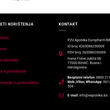
ETI KORIŠTENJA
KONTAKT
ovina
PZU Apoteka Europharm Bi
ID broj: 4263086230009
tava
PDV broj: 263086230009
Ivana Frane Jukića bb
n plaćanja
77000 BIHAĆ. Bosna i
Hercegovina
va o privatnosti
Besplatni telefon
: 0800 21
Mob.,Viber, WhatsApp
: 061
rmacije o proizvodima
504
E-mail
: info@eapoteka.ba