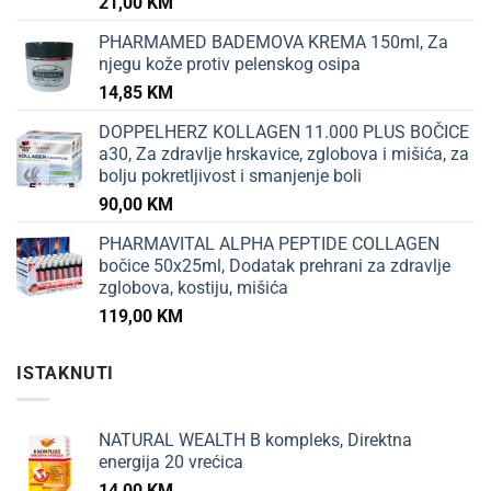
21,00
KM
PHARMAMED BADEMOVA KREMA 150ml, Za
njegu kože protiv pelenskog osipa
14,85
KM
DOPPELHERZ KOLLAGEN 11.000 PLUS BOČICE
a30, Za zdravlje hrskavice, zglobova i mišića, za
bolju pokretljivost i smanjenje boli
90,00
KM
PHARMAVITAL ALPHA PEPTIDE COLLAGEN
bočice 50x25ml, Dodatak prehrani za zdravlje
zglobova, kostiju, mišića
119,00
KM
ISTAKNUTI
NATURAL WEALTH B kompleks, Direktna
energija 20 vrećica
14,00
KM