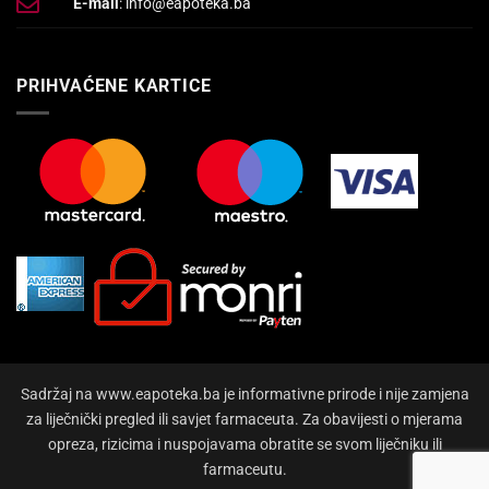
E-mail
: info@eapoteka.ba
PRIHVAĆENE KARTICE
Sadržaj na www.eapoteka.ba je informativne prirode i nije zamjena
za liječnički pregled ili savjet farmaceuta. Za obavijesti o mjerama
opreza, rizicima i nuspojavama obratite se svom liječniku ili
farmaceutu.