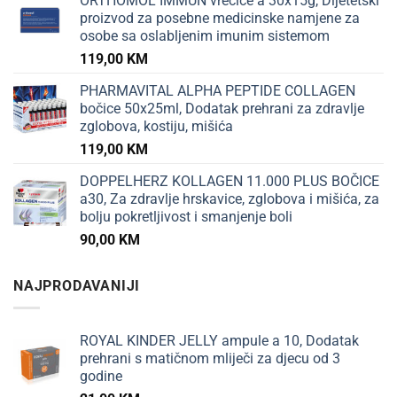
ORTHOMOL IMMUN vrećice a 30x15g, Dijetetski
proizvod za posebne medicinske namjene za
osobe sa oslabljenim imunim sistemom
119,00
KM
PHARMAVITAL ALPHA PEPTIDE COLLAGEN
bočice 50x25ml, Dodatak prehrani za zdravlje
zglobova, kostiju, mišića
119,00
KM
DOPPELHERZ KOLLAGEN 11.000 PLUS BOČICE
a30, Za zdravlje hrskavice, zglobova i mišića, za
bolju pokretljivost i smanjenje boli
90,00
KM
NAJPRODAVANIJI
ROYAL KINDER JELLY ampule a 10, Dodatak
prehrani s matičnom mliječi za djecu od 3
godine