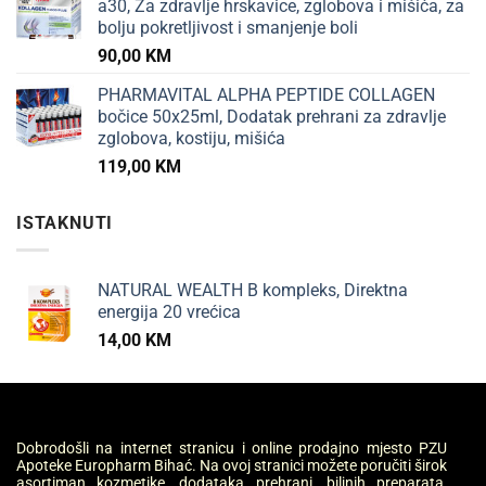
a30, Za zdravlje hrskavice, zglobova i mišića, za
bolju pokretljivost i smanjenje boli
90,00
KM
PHARMAVITAL ALPHA PEPTIDE COLLAGEN
bočice 50x25ml, Dodatak prehrani za zdravlje
zglobova, kostiju, mišića
119,00
KM
ISTAKNUTI
NATURAL WEALTH B kompleks, Direktna
energija 20 vrećica
14,00
KM
Dobrodošli na internet stranicu i online prodajno mjesto PZU
Apoteke Europharm Bihać. Na ovoj stranici možete poručiti širok
asortiman kozmetike, dodataka prehrani, biljnih preparata,