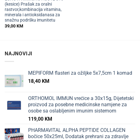
(kesice) Prašak za oralni
rastvor,kombinacija vitamina,
minerala i antioksidanasa za
snažnu podršku imunitetu
39,00
KM
NAJNOVIJI
MEPIFORM flasteri za ožiljke 5x7,5cm 1 komad
18,40
KM
ORTHOMOL IMMUN vrećice a 30x15g, Dijetetski
proizvod za posebne medicinske namjene za
osobe sa oslabljenim imunim sistemom
119,00
KM
PHARMAVITAL ALPHA PEPTIDE COLLAGEN
bočice 50x25ml, Dodatak prehrani za zdravlje