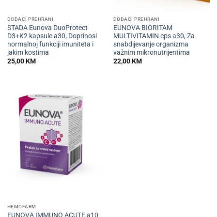
DODACI PREHRANI
DODACI PREHRANI
STADA Eunova DuoProtect
EUNOVA BIORITAM
D3+K2 kapsule a30, Doprinosi
MULTIVITAMIN cps a30, Za
normalnoj funkciji imuniteta i
snabdijevanje organizma
jakim kostima
važnim mikronutrijentima
25,00
KM
22,00
KM
HEMOFARM
EUNOVA IMMUNO ACUTE a10