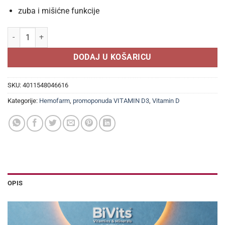
zuba i mišićne funkcije
EUNOVA D3 SPREJ 2000 IJ 8ml, Doprinosi normalnoj funkciji imunog si
DODAJ U KOŠARICU
SKU:
4011548046616
Kategorije:
Hemofarm
,
promoponuda VITAMIN D3
,
Vitamin D
OPIS