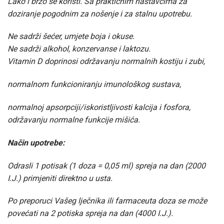
Lako i brzo se koristi. Sa praktičnim nastavcima za
doziranje pogodnim za nošenje i za stalnu upotrebu.
Ne sadrži šećer, umjete boja i okuse.
Ne sadrži alkohol, konzervanse i laktozu.
Vitamin D doprinosi održavanju normalnih kostiju i zubi,
normalnom funkcioniranju imunološkog sustava,
normalnoj apsorpciji/iskoristljivosti kalcija i fosfora,
održavanju normalne funkcije mišića.
Način upotrebe:
Odrasli 1 potisak (1 doza = 0,05 ml) spreja na dan (2000
I.J.) primjeniti direktno u usta.
Po preporuci Vašeg lječnika ili farmaceuta doza se može
povećati na 2 potiska spreja na dan (4000 I.J.).