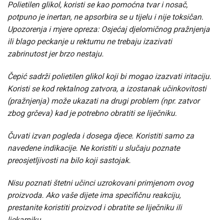
Polietilen glikol, koristi se kao pomoćna tvar i nosač,
potpuno je inertan, ne apsorbira se u tijelu i nije toksičan.
Upozorenja i mjere opreza: Osjećaj djelomičnog pražnjenja
ili blago peckanje u rektumu ne trebaju izazivati
zabrinutost jer brzo nestaju.
Čepić sadrži polietilen glikol koji bi mogao izazvati iritaciju.
Koristi se kod rektalnog zatvora, a izostanak učinkovitosti
(pražnjenja) može ukazati na drugi problem (npr. zatvor
zbog grčeva) kad je potrebno obratiti se liječniku.
Čuvati izvan pogleda i dosega djece. Koristiti samo za
navedene indikacije. Ne koristiti u slučaju poznate
preosjetljivosti na bilo koji sastojak.
Nisu poznati štetni učinci uzrokovani primjenom ovog
proizvoda. Ako vaše dijete ima specifičnu reakciju,
prestanite koristiti proizvod i obratite se liječniku ili
ljekarniku.