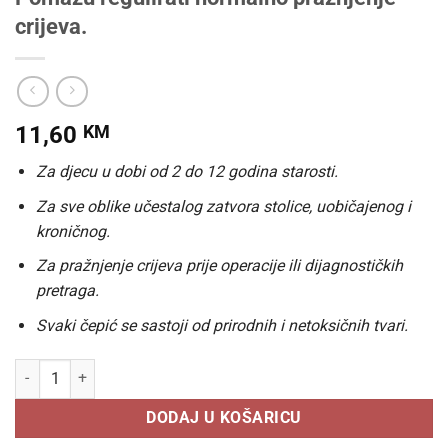
crijeva.
11,60
KM
Za djecu u dobi od 2 do 12 godina starosti.
Za sve oblike učestalog zatvora stolice, uobičajenog i
kroničnog.
Za pražnjenje crijeva prije operacije ili dijagnostičkih
pretraga.
Svaki čepić se sastoji od prirodnih i netoksičnih tvari.
EVA/QU® ČEPIĆI ZA DJECU 6 komada, Pomažu regulirati normalno pra
DODAJ U KOŠARICU