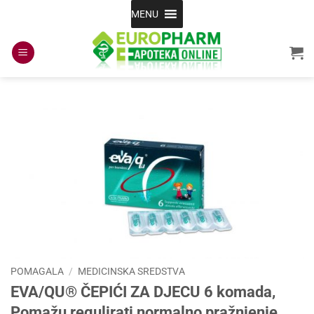
Skip
MENU
to
content
POMAGALA
/
MEDICINSKA SREDSTVA
EVA/QU® ČEPIĆI ZA DJECU 6 komada,
Pomažu regulirati normalno pražnjenje