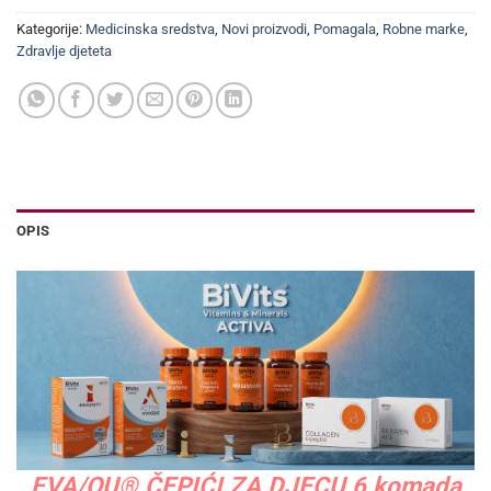
Kategorije:
Medicinska sredstva
,
Novi proizvodi
,
Pomagala
,
Robne marke
,
Zdravlje djeteta
OPIS
EVA/QU® ČEPIĆI ZA DJECU 6 komada