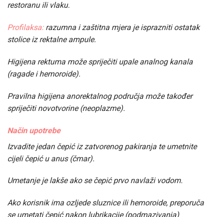
restoranu ili vlaku.
Profilaksa:
razumna i zaštitna mjera je isprazniti ostatak
stolice iz rektalne ampule.
Higijena rektuma može spriječiti upale analnog kanala
(ragade i hemoroide).
Pravilna higijena anorektalnog područja može također
spriječiti novotvorine (neoplazme).
Način upotrebe
Izvadite jedan čepić iz zatvorenog pakiranja te umetnite
cijeli čepić u anus (čmar).
Umetanje je lakše ako se čepić prvo navlaži vodom.
Ako korisnik ima ozljede sluznice ili hemoroide, preporuča
se umetati čepić nakon lubrikacije (podmazivanja)