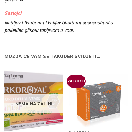
Sastojci
Natrijev bikarbonat i kalijev bitartarat suspendirani u
polietilen glikolu topljivom u vodi.
MOŽDA ĆE VAM SE TAKOĐER SVIDJETI…
ZA DJECU
NEMA NA ZALIHI
BEBE I DJECA