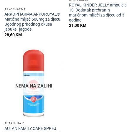
ROYAL KINDER JELLY ampule a
ARKOPHARMA
10, Dodatak prehrani s
ARKOPHARMA ARKOROYAL®
matičnom mliječi za djecu od 3
Matična mliječ 500mg za djecu,
godine
Ugodnog prirodnog okusa
21,00
KM
jabuke i jagode
28,60
KM
NEMA NA ZALIHI
AUTAN I RAID
AUTAN FAMILY CARE SPREJ