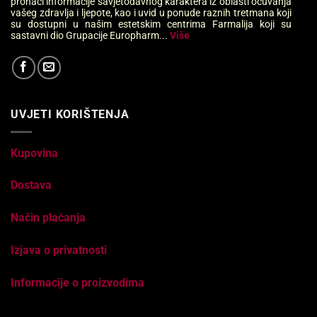
pronaći informacije savjetodavnog karaktera iz oblasti očuvanja
vašeg zdravlja i ljepote, kao i uvid u ponude raznih tretmana koji
su dostupni u našim estetskim centrima Farmalija koji su
sastavni dio Grupacije Europharm...
Više
UVJETI KORIŠTENJA
Kupovina
Dostava
Način plaćanja
Izjava o privatnosti
Informacije o proizvodima