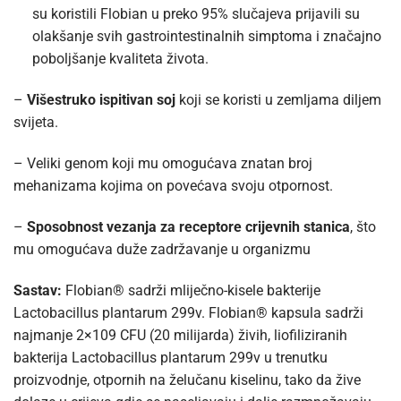
su koristili Flobian u preko 95% slučajeva prijavili su
olakšanje svih gastrointestinalnih simptoma i značajno
poboljšanje kvaliteta života.
–
Višestruko ispitivan soj
koji se koristi u zemljama diljem
svijeta.
– Veliki genom koji mu omogućava znatan broj
mehanizama kojima on povećava svoju otpornost.
–
Sposobnost vezanja za receptore crijevnih stanica
, što
mu omogućava duže zadržavanje u organizmu
Sastav:
Flobian® sadrži mliječno-kisele bakterije
Lactobacillus plantarum 299v. Flobian® kapsula sadrži
najmanje 2×109 CFU (20 milijarda) živih, liofiliziranih
bakterija Lactobacillus plantarum 299v u trenutku
proizvodnje, otpornih na želučanu kiselinu, tako da žive