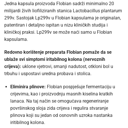
Jedna kapsula proizvoda Flobian sadrži minimalno 20
milijardi živih liofiliziranih stanica Lactobacillus plantarum
299v. Sastojak Lp299v u Flobian kapsulama je originalan,
patentiran i detaljno ispitan u nizu kliničkih studija i
kliničkoj praksi. Lp299v se može naći samo u Flobian
kapsulama.
Redovno korištenje preparata Flobian pomaže da se
ublaže svi simptomi iritabilnog kolona (nervoznih
crijeva):
uklone vjetrovi, smanji nadutost, otkloni bol u
trbuhu i uspostavi uredna probava i stolica.
Eliminira plinove:
Flobian pospješuje fermentaciju u
crijevima, kao i proizvodnju masnih kiselina kratkih
lanaca. Na taj način se omogućava regeneriranje
površinskog sloja zida crijeva i regulira stvaranje
plinova koji su jedan od osnovnih uzroka nastanka
iritibilnog kolona.