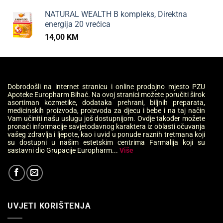
NATURAL WEALTH B kompleks, Direktna
energija 20 vrećica
14,00
KM
Dobrodošli na internet stranicu i online prodajno mjesto PZU
Apoteke Europharm Bihać. Na ovoj stranici možete poručiti širok
asortiman kozmetike, dodataka prehrani, biljnih preparata,
medicinskih proizvoda, proizvoda za djecu i bebe i na taj način
Vam učiniti našu uslugu još dostupnijom. Ovdje također možete
pronaći informacije savjetodavnog karaktera iz oblasti očuvanja
vašeg zdravlja i ljepote, kao i uvid u ponude raznih tretmana koji
su dostupni u našim estetskim centrima Farmalija koji su
sastavni dio Grupacije Europharm...
Više
UVJETI KORIŠTENJA