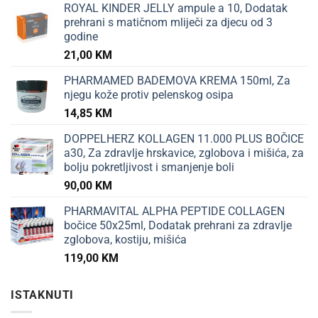
ROYAL KINDER JELLY ampule a 10, Dodatak
prehrani s matičnom mliječi za djecu od 3
godine
21,00
KM
PHARMAMED BADEMOVA KREMA 150ml, Za
njegu kože protiv pelenskog osipa
14,85
KM
DOPPELHERZ KOLLAGEN 11.000 PLUS BOČICE
a30, Za zdravlje hrskavice, zglobova i mišića, za
bolju pokretljivost i smanjenje boli
90,00
KM
PHARMAVITAL ALPHA PEPTIDE COLLAGEN
bočice 50x25ml, Dodatak prehrani za zdravlje
zglobova, kostiju, mišića
119,00
KM
ISTAKNUTI