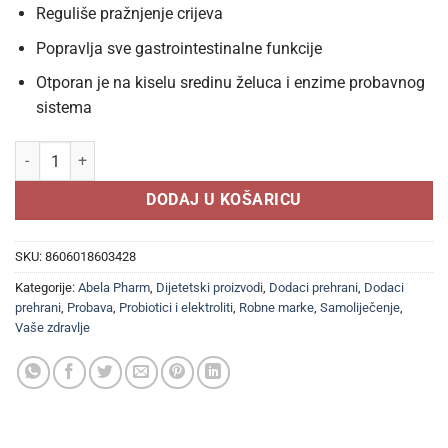
Reguliše pražnjenje crijeva
Popravlja sve gastrointestinalne funkcije
Otporan je na kiselu sredinu želuca i enzime probavnog
sistema
FLOBIAN kapsule a 10, Za smanjenje nervoze crijeva i nadutosti koli
DODAJ U KOŠARICU
SKU:
8606018603428
Kategorije:
Abela Pharm
,
Dijetetski proizvodi
,
Dodaci prehrani
,
Dodaci
prehrani
,
Probava
,
Probiotici i elektroliti
,
Robne marke
,
Samoliječenje
,
Vaše zdravlje