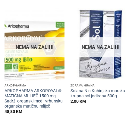
NEMA NA ZALIHI
NEMA NA ZALIHI
ARKOPHARMA
ZDRAVA HRANA
ARKOPHARMA ARKOROYAL®
Solana Nin Kuhinjska morska
MATIČNA MLIJEČ 1500 mg,
krupna sol jodirana 500g
Sadrži organski med i vrhunsku
2,00
KM
organsku matičnu mliječ
48,80
KM