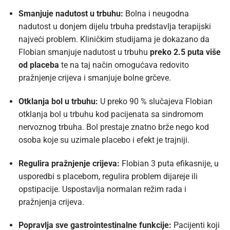
Smanjuje nadutost u trbuhu:
Bolna i neugodna
nadutost u donjem dijelu trbuha predstavlja terapijski
najveći problem. Kliničkim studijama je dokazano da
Flobian smanjuje nadutost u trbuhu
preko 2.5 puta više
od placeba
te na taj način omogućava redovito
pražnjenje crijeva i smanjuje bolne grčeve.
Otklanja bol u trbuhu:
U preko 90 % slučajeva Flobian
otklanja bol u trbuhu kod pacijenata sa sindromom
nervoznog trbuha. Bol prestaje znatno brže nego kod
osoba koje su uzimale placebo i efekt je trajniji.
Regulira pražnjenje crijeva:
Flobian 3 puta efikasnije, u
usporedbi s placebom, regulira problem dijareje ili
opstipacije. Uspostavlja normalan režim rada i
pražnjenja crijeva.
Popravlja sve gastrointestinalne funkcije:
Pacijenti koji