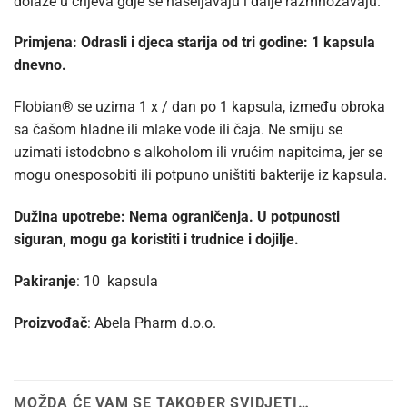
dolaze u crijeva gdje se naseljavaju i dalje razmnožavaju.
Primjena: Odrasli i djeca starija od tri godine: 1 kapsula
dnevno.
Flobian® se uzima 1 x / dan po 1 kapsula, između obroka
sa čašom hladne ili mlake vode ili čaja. Ne smiju se
uzimati istodobno s alkoholom ili vrućim napitcima, jer se
mogu onesposobiti ili potpuno uništiti bakterije iz kapsula.
Dužina upotrebe:
Nema ograničenja. U potpunosti
siguran, mogu ga koristiti i trudnice i dojilje.
Pakiranje
: 10 kapsula
Proizvođač
: Abela Pharm d.o.o.
MOŽDA ĆE VAM SE TAKOĐER SVIDJETI…