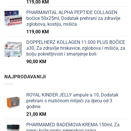
119,00
KM
PHARMAVITAL ALPHA PEPTIDE COLLAGEN
bočice 50x25ml, Dodatak prehrani za zdravlje
zglobova, kostiju, mišića
119,00
KM
DOPPELHERZ KOLLAGEN 11.000 PLUS BOČICE
a30, Za zdravlje hrskavice, zglobova i mišića, za
bolju pokretljivost i smanjenje boli
90,00
KM
NAJPRODAVANIJI
ROYAL KINDER JELLY ampule a 10, Dodatak
prehrani s matičnom mliječi za djecu od 3
godine
21,00
KM
PHARMAMED BADEMOVA KREMA 150ml, Za
njegu kože protiv pelenskog osipa