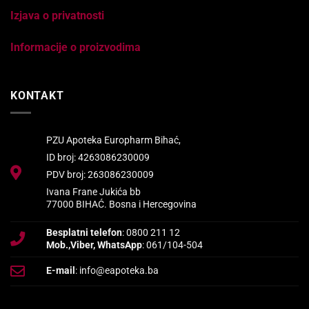
Izjava o privatnosti
Informacije o proizvodima
KONTAKT
PZU Apoteka Europharm Bihać,
ID broj: 4263086230009
PDV broj: 263086230009
Ivana Frane Jukića bb
77000 BIHAĆ. Bosna i Hercegovina
Besplatni telefon
: 0800 211 12
Mob.,Viber, WhatsApp
: 061/104-504
E-mail
: info@eapoteka.ba