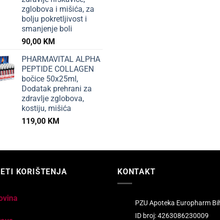
zglobova i mišića, za
bolju pokretljivost i
smanjenje boli
90,00
KM
PHARMAVITAL ALPHA
PEPTIDE COLLAGEN
bočice 50x25ml,
Dodatak prehrani za
zdravlje zglobova,
kostiju, mišića
119,00
KM
ETI KORIŠTENJA
KONTAKT
ovina
PZU Apoteka Europharm Bi
ID broj: 4263086230009