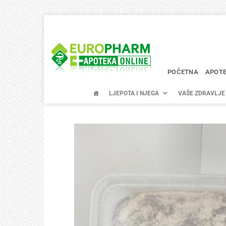
Skip
to
content
POČETNA
APOT
LJEPOTA I NJEGA
VAŠE ZDRAVLJE