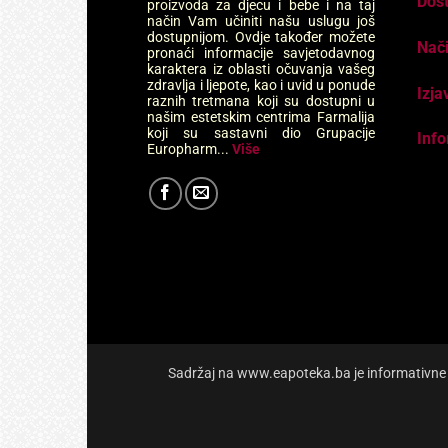
Dos
proizvoda za djecu i bebe i na taj
način Vam učiniti našu uslugu još
dostupnijom. Ovdje također možete
Nači
pronaći informacije savjetodavnog
karaktera iz oblasti očuvanja vašeg
zdravlja i ljepote, kao i uvid u ponude
Izja
raznih tretmana koji su dostupni u
našim estetskim centrima Farmalija
koji su sastavni dio Grupacije
Info
Europharm...
Više
Sadržaj na www.eapoteka.ba je informativne pr