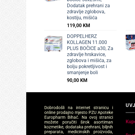
Dodatak prehrani za
zdravlje zglobova,
kostiju, mišića
119,00
KM
DOPPELHERZ
KOLLAGEN 11.000
PLUS BOČICE a30, Za
zdravlje hrskavice,
zglobova i mišića, za
bolju pokretljivost i
smanjenje boli
90,00
KM
UVJ
Dobrodošli na internet stranicu i
online prodajno mjesto PZU Apoteke
Europharm Bihać. Na ovoj stranici
Kup
možete poručiti širok asortiman
kozmetike, dodataka prehrani, biljnih
preparata, medicinskih proizvoda,