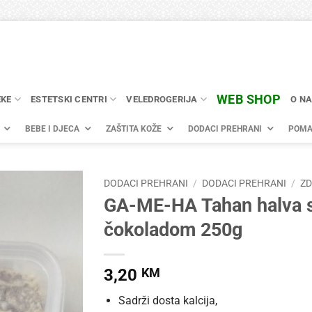
WEB SHOP
EKE
ESTETSKI CENTRI
VELEDROGERIJA
O N
BEBE I DJECA
ZAŠTITA KOŽE
DODACI PREHRANI
POMA
DODACI PREHRANI
/
DODACI PREHRANI
/
Z
GA-ME-HA Tahan halva 
čokoladom 250g
3,20
KM
Sadrži dosta kalcija,