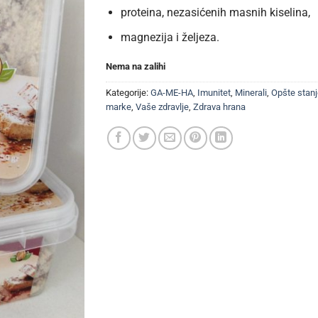
proteina, nezasićenih masnih kiselina,
magnezija i željeza.
Nema na zalihi
Kategorije:
GA-ME-HA
,
Imunitet
,
Minerali
,
Opšte stan
marke
,
Vaše zdravlje
,
Zdrava hrana