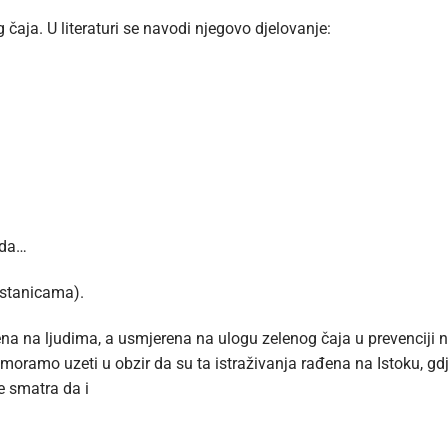
 čaja. U literaturi se navodi njegovo djelovanje:
ida…
 stanicama).
ena na ljudima, a usmjerena na ulogu zelenog čaja u prevenciji n
oramo uzeti u obzir da su ta istraživanja rađena na Istoku, gdje l
e smatra da i