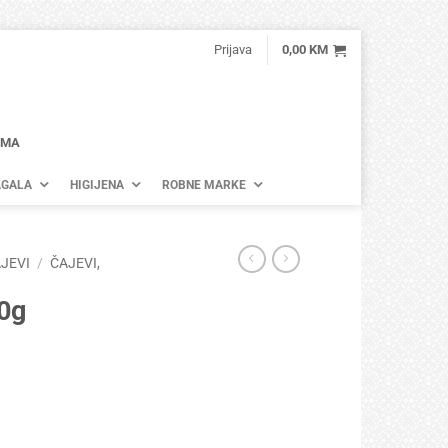
Prijava
0,00
KM
AMA
GALA
HIGIJENA
ROBNE MARKE
JEVI
/
ČAJEVI,
0g