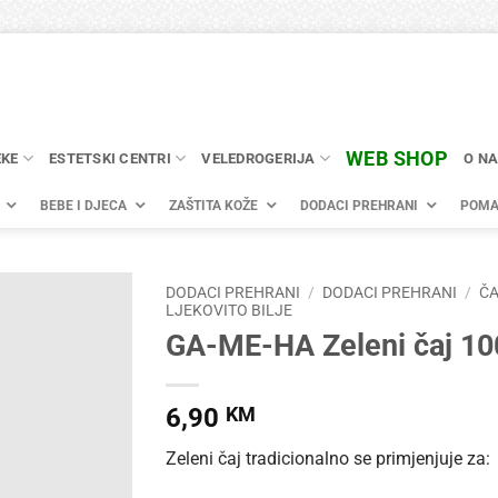
WEB SHOP
EKE
ESTETSKI CENTRI
VELEDROGERIJA
O N
BEBE I DJECA
ZAŠTITA KOŽE
DODACI PREHRANI
POMA
DODACI PREHRANI
/
DODACI PREHRANI
/
ČA
LJEKOVITO BILJE
GA-ME-HA Zeleni čaj 10
6,90
KM
Zeleni čaj tradicionalno se primjenjuje za: