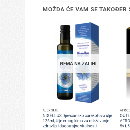
MOŽDA ĆE VAM SE TAKOĐER 
NEMA NA ZALIHI
+
+
ALERGIJE
AFRO
NIGELLUS Djevičansko čurekotovo ulje
OUTL
125ml, Ulje crnog kima za održavanje
AFRO
zdravlja i dugotrajne vitalnosti
5×1,5