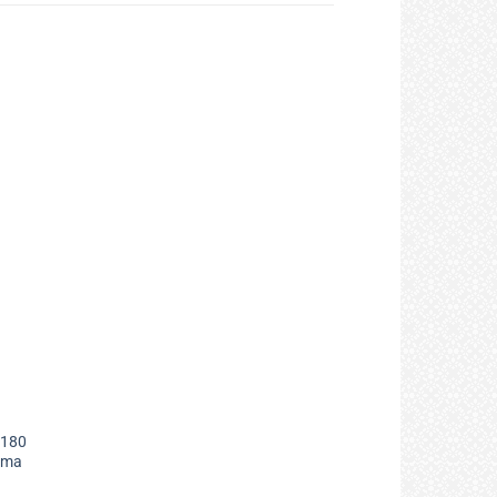
 180
izma