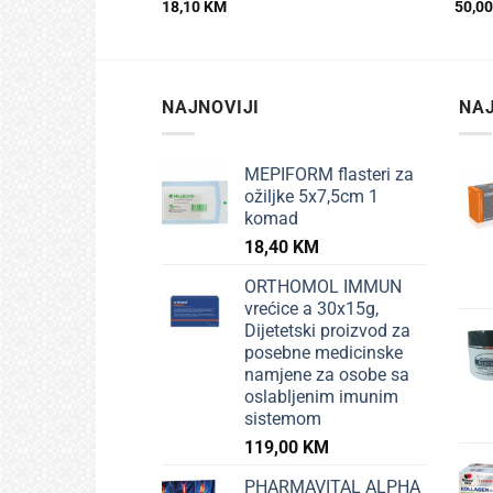
18,10
KM
50,0
NAJNOVIJI
NAJ
MEPIFORM flasteri za
ožiljke 5x7,5cm 1
komad
18,40
KM
ORTHOMOL IMMUN
vrećice a 30x15g,
Dijetetski proizvod za
posebne medicinske
namjene za osobe sa
oslabljenim imunim
sistemom
119,00
KM
PHARMAVITAL ALPHA