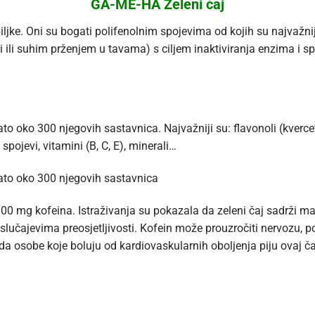
GA-ME-HA Zeleni čaj
iljke. Oni su bogati polifenolnim spojevima od kojih su najvažni
i ili suhim prženjem u tavama) s ciljem inaktiviranja enzima i 
to oko 300 njegovih sastavnica. Najvažniji su: flavonoli (kverceti
spojevi, vitamini (B, C, E), minerali…
nato oko 300 njegovih sastavnica
00 mg kofeina. Istraživanja su pokazala da zeleni čaj sadrži ma
lučajevima preosjetljivosti. Kofein može prouzročiti nervozu, 
 da osobe koje boluju od kardiovaskularnih oboljenja piju ovaj ča