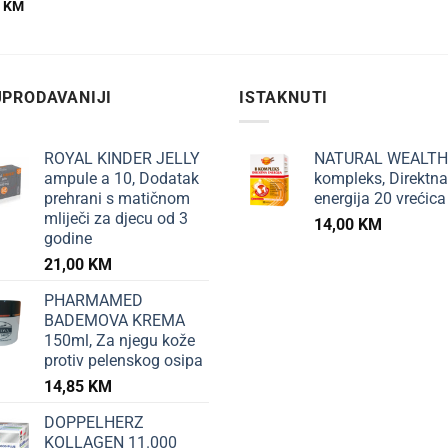
0
KM
PRODAVANIJI
ISTAKNUTI
ROYAL KINDER JELLY
NATURAL WEALTH
ampule a 10, Dodatak
kompleks, Direktna
prehrani s matičnom
energija 20 vrećica
mliječi za djecu od 3
14,00
KM
godine
21,00
KM
PHARMAMED
BADEMOVA KREMA
150ml, Za njegu kože
protiv pelenskog osipa
14,85
KM
DOPPELHERZ
KOLLAGEN 11.000