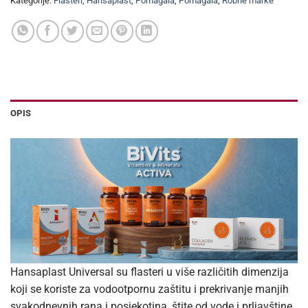
Kategorije:
Flasteri
,
Hansaplast
,
Pomagala
,
Pomagala
,
Robne marke
OPIS
Hansaplast Universal su flasteri u više različitih dimenzija
koji se koriste za vodootpornu zaštitu i prekrivanje manjih
svakodnevnih rana i posjekotina, štite od vode i prljavštine,