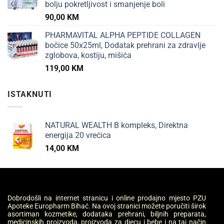
bolju pokretljivost i smanjenje boli
90,00
KM
PHARMAVITAL ALPHA PEPTIDE COLLAGEN
bočice 50x25ml, Dodatak prehrani za zdravlje
zglobova, kostiju, mišića
119,00
KM
ISTAKNUTI
NATURAL WEALTH B kompleks, Direktna
energija 20 vrećica
14,00
KM
Dobrodošli na internet stranicu i online prodajno mjesto PZU
Apoteke Europharm Bihać. Na ovoj stranici možete poručiti širok
asortiman kozmetike, dodataka prehrani, biljnih preparata,
medicinskih proizvoda, proizvoda za djecu i bebe i na taj način