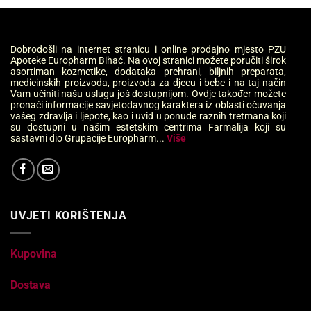
Dobrodošli na internet stranicu i online prodajno mjesto PZU
Apoteke Europharm Bihać. Na ovoj stranici možete poručiti širok
asortiman kozmetike, dodataka prehrani, biljnih preparata,
medicinskih proizvoda, proizvoda za djecu i bebe i na taj način
Vam učiniti našu uslugu još dostupnijom. Ovdje također možete
pronaći informacije savjetodavnog karaktera iz oblasti očuvanja
vašeg zdravlja i ljepote, kao i uvid u ponude raznih tretmana koji
su dostupni u našim estetskim centrima Farmalija koji su
sastavni dio Grupacije Europharm...
Više
UVJETI KORIŠTENJA
Kupovina
Dostava