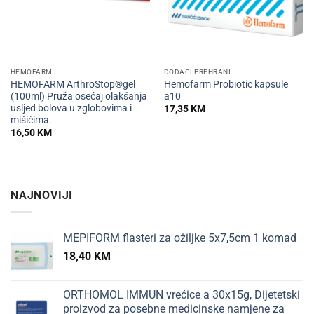
HEMOFARM
DODACI PREHRANI
HEMOFARM ArthroStop®gel
Hemofarm Probiotic kapsule
(100ml) Pruža osećaj olakšanja
a10
usljed bolova u zglobovima i
17,35
KM
mišićima.
16,50
KM
NAJNOVIJI
MEPIFORM flasteri za ožiljke 5x7,5cm 1 komad
18,40
KM
ORTHOMOL IMMUN vrećice a 30x15g, Dijetetski
proizvod za posebne medicinske namjene za