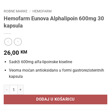
ROBNE MARKE
/
HEMOFARM
Hemofarm Eunova Alphalipoin 600mg 30
kapsula
26,00
KM
Sadrži 600mg alfa-lipoinske kiseline
Veoma moćan antioksidans u formi gastrorezistentnih
kapsula
Hemofarm Eunova Alphalipoin 600mg 30 kapsula količina
DODAJ U KOŠARICU