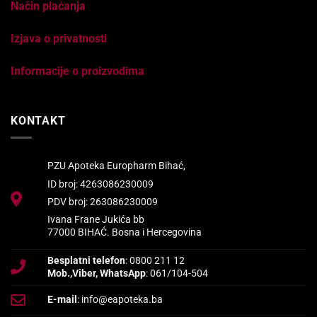
Način plaćanja
Izjava o privatnosti
Informacije o proizvodima
KONTAKT
PZU Apoteka Europharm Bihać,
ID broj: 4263086230009
PDV broj: 263086230009
Ivana Frane Jukića bb
77000 BIHAĆ. Bosna i Hercegovina
Besplatni telefon
: 0800 211 12
Mob.,Viber, WhatsApp
: 061/104-504
E-mail
: info@eapoteka.ba