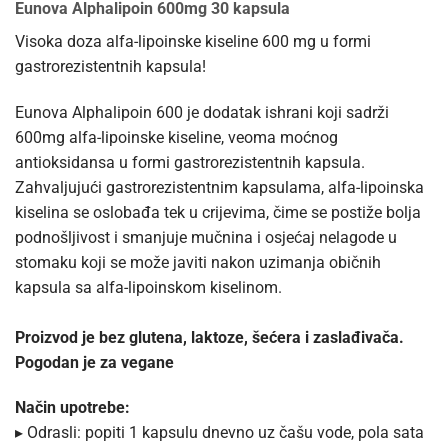
Eunova Alphalipoin 600mg 30 kapsula
Visoka doza alfa-lipoinske kiseline 600 mg u formi
gastrorezistentnih kapsula!
Eunova Alphalipoin 600 je dodatak ishrani koji sadrži
600mg alfa-lipoinske kiseline, veoma moćnog
antioksidansa u formi gastrorezistentnih kapsula.
Zahvaljujući gastrorezistentnim kapsulama, alfa-lipoinska
kiselina se oslobađa tek u crijevima, čime se postiže bolja
podnošljivost i smanjuje mučnina i osjećaj nelagode u
stomaku koji se može javiti nakon uzimanja običnih
kapsula sa alfa-lipoinskom kiselinom.
Proizvod je bez glutena, laktoze, šećera i zaslađivača.
Pogodan je za vegane
Način upotrebe:
▸ Odrasli: popiti 1 kapsulu dnevno uz čašu vode, pola sata