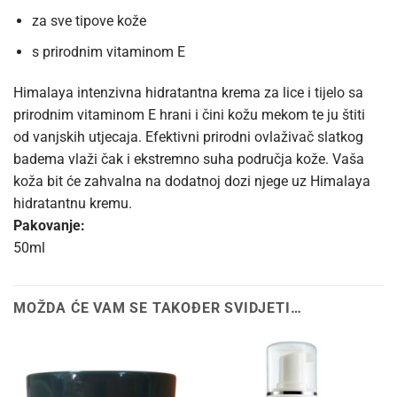
za sve tipove kože
s prirodnim vitaminom E
Himalaya intenzivna hidratantna krema za lice i tijelo sa
prirodnim vitaminom E hrani i čini kožu mekom te ju štiti
od vanjskih utjecaja. Efektivni prirodni ovlaživač slatkog
badema vlaži čak i ekstremno suha područja kože. Vaša
koža bit će zahvalna na dodatnoj dozi njege uz Himalaya
hidratantnu kremu.
Pakovanje:
50ml
MOŽDA ĆE VAM SE TAKOĐER SVIDJETI…