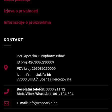
Izjava o privatnosti
Informacije o proizvodima
KONTAKT
PZU Apoteka Europharm Bihać,
ID broj: 4263086230009
PDV broj: 263086230009
Ivana Frane Jukića bb
77000 BIHAĆ. Bosna i Hercegovina
Besplatni telefon
: 0800 211 12
Mob.,Viber, WhatsApp
: 061/104-504
E-mail
: info@eapoteka.ba