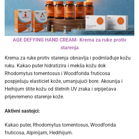
AGE DEFYING HAND CREAM- Krema za ruke protiv
starenja
Krema za ruke protiv starenja obnavlja i podmlađuje kožu
ruku. Kakao puter hidratizira i mekša kožu dok
Rhodomytus tomentosus i Woodforida fruticosa
pospješuju elasticiet kože, umanjujući bore. Akounija i
Heihijum štite kožu od štetnih UV zraka i srpiječava
prijevremeno starenje kože.
Aktivni sastojci:
Kakao puter, Rhodomytus tomentosus, Woodforida
fruticosa, Alpinijam, Hedihijum.