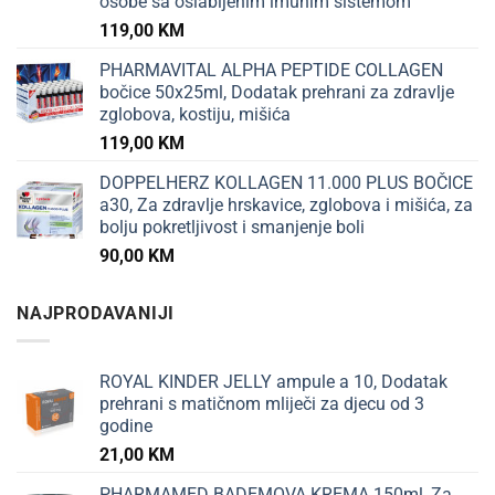
osobe sa oslabljenim imunim sistemom
119,00
KM
PHARMAVITAL ALPHA PEPTIDE COLLAGEN
bočice 50x25ml, Dodatak prehrani za zdravlje
zglobova, kostiju, mišića
119,00
KM
DOPPELHERZ KOLLAGEN 11.000 PLUS BOČICE
a30, Za zdravlje hrskavice, zglobova i mišića, za
bolju pokretljivost i smanjenje boli
90,00
KM
NAJPRODAVANIJI
ROYAL KINDER JELLY ampule a 10, Dodatak
prehrani s matičnom mliječi za djecu od 3
godine
21,00
KM
PHARMAMED BADEMOVA KREMA 150ml, Za