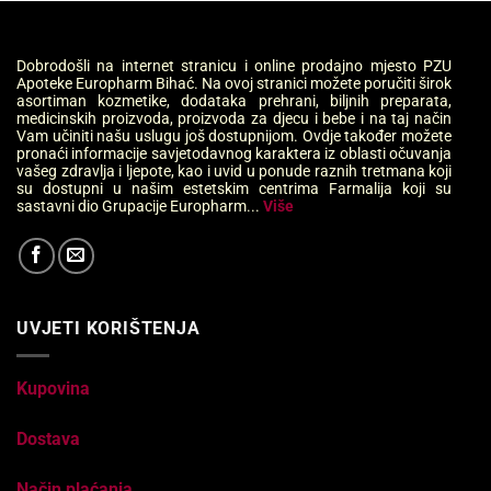
Dobrodošli na internet stranicu i online prodajno mjesto PZU
Apoteke Europharm Bihać. Na ovoj stranici možete poručiti širok
asortiman kozmetike, dodataka prehrani, biljnih preparata,
medicinskih proizvoda, proizvoda za djecu i bebe i na taj način
Vam učiniti našu uslugu još dostupnijom. Ovdje također možete
pronaći informacije savjetodavnog karaktera iz oblasti očuvanja
vašeg zdravlja i ljepote, kao i uvid u ponude raznih tretmana koji
su dostupni u našim estetskim centrima Farmalija koji su
sastavni dio Grupacije Europharm...
Više
UVJETI KORIŠTENJA
Kupovina
Dostava
Način plaćanja