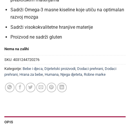
Sadrži Omega-3 masne kiseline koje utiču na optimalan
razvoj mozga
Sadrži visokokvalitetne hranjive materije
Proizvod ne sadrži gluten
Nema na zalihi
SKU:
4031244720276
Kategorije:
Bebe i djeca
,
Dijetetski proizvodi
,
Dodaci prehrani
,
Dodaci
prehrani
,
Hrana za bebe
,
Humana
,
Njega djeteta
,
Robne marke
OPIS