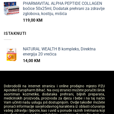
PHARMAVITAL ALPHA PEPTIDE COLLAGEN
bočice 50x25ml, Dodatak prehrani za zdravlje
zglobova, kostiju, mišića
119,00
KM
ISTAKNUTI
NATURAL WEALTH B kompleks, Direktna
energija 20 vrećica
14,00
KM
Dobrodošli na internet stranicu i online prodajno mjesto PZU
Apoteke Europharm Bihać. Na ovoj stranici možete poručiti širok
asortiman kozmetike, dodataka prehrani, biljnih preparata,
medicinskih proizvoda, proizvoda za djecu i bebe i na taj način
Vam učiniti našu uslugu još dostupnijom. Ovdje također možete
pronaći informacije savjetodavnog karaktera iz oblasti očuvanja
vašeg zdravlja i ljepote, kao i uvid u ponude raznih tretmana koji