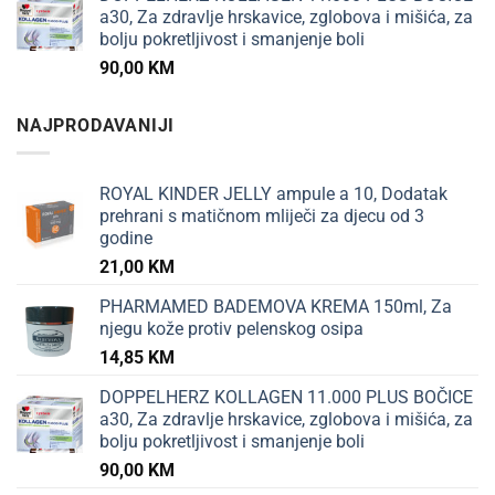
a30, Za zdravlje hrskavice, zglobova i mišića, za
bolju pokretljivost i smanjenje boli
90,00
KM
NAJPRODAVANIJI
ROYAL KINDER JELLY ampule a 10, Dodatak
prehrani s matičnom mliječi za djecu od 3
godine
21,00
KM
PHARMAMED BADEMOVA KREMA 150ml, Za
njegu kože protiv pelenskog osipa
14,85
KM
DOPPELHERZ KOLLAGEN 11.000 PLUS BOČICE
a30, Za zdravlje hrskavice, zglobova i mišića, za
bolju pokretljivost i smanjenje boli
90,00
KM