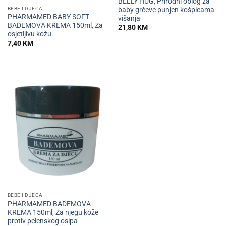
BELLY HUG, Prirodni oblog za
BEBE I DJECA
baby grčeve punjen košpicama
PHARMAMED BABY SOFT
višanja
BADEMOVA KREMA 150ml, Za
21,80
KM
osjetljivu kožu.
7,40
KM
BEBE I DJECA
PHARMAMED BADEMOVA
KREMA 150ml, Za njegu kože
protiv pelenskog osipa