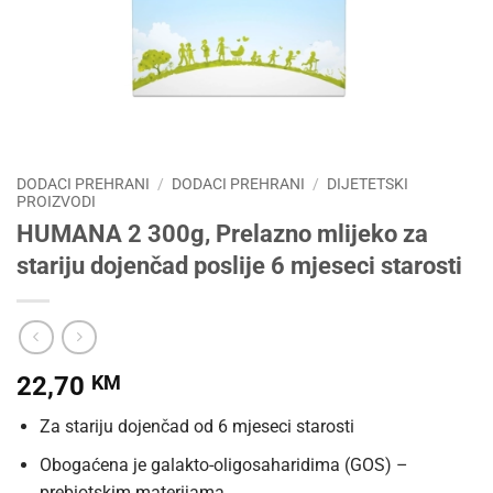
DODACI PREHRANI
/
DODACI PREHRANI
/
DIJETETSKI
PROIZVODI
HUMANA 2 300g, Prelazno mlijeko za
stariju dojenčad poslije 6 mjeseci starosti
22,70
KM
Za stariju dojenčad od 6 mjeseci starosti
Obogaćena je galakto-oligosaharidima (GOS) –
prebiotskim materijama