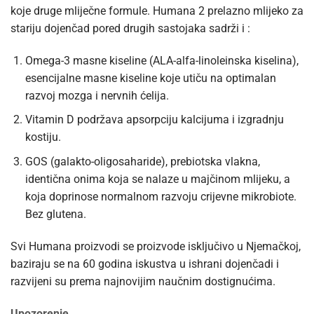
koje druge mliječne formule. Humana 2 prelazno mlijeko za
stariju dojenčad pored drugih sastojaka sadrži i :
Omega-3 masne kiseline (ALA-alfa-linoleinska kiselina),
esencijalne masne kiseline koje utiču na optimalan
razvoj mozga i nervnih ćelija.
Vitamin D podržava apsorpciju kalcijuma i izgradnju
kostiju.
GOS (galakto-oligosaharide), prebiotska vlakna,
identična onima koja se nalaze u majčinom mlijeku, a
koja doprinose normalnom razvoju crijevne mikrobiote.
Bez glutena.
Svi Humana proizvodi se proizvode isključivo u Njemačkoj,
baziraju se na 60 godina iskustva u ishrani dojenčadi i
razvijeni su prema najnovijim naučnim dostignućima.
Upozorenje