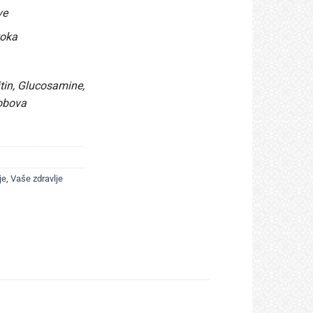
ve
toka
tin, Glucosamine,
lobova
je
,
Vaše zdravlje