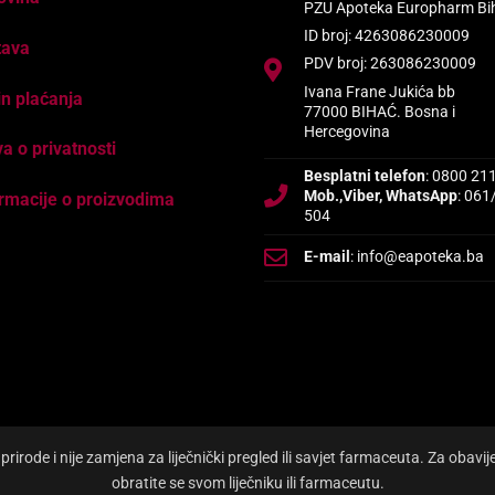
PZU Apoteka Europharm Bi
ID broj: 4263086230009
tava
PDV broj: 263086230009
Ivana Frane Jukića bb
n plaćanja
77000 BIHAĆ. Bosna i
Hercegovina
va o privatnosti
Besplatni telefon
: 0800 21
Mob.,Viber, WhatsApp
: 061
rmacije o proizvodima
504
E-mail
: info@eapoteka.ba
irode i nije zamjena za liječnički pregled ili savjet farmaceuta. Za obavi
obratite se svom liječniku ili farmaceutu.