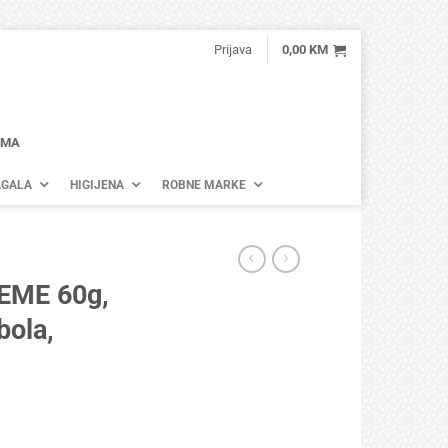
Prijava
0,00
KM
AMA
GALA
HIGIJENA
ROBNE MARKE
EME 60g,
bola,