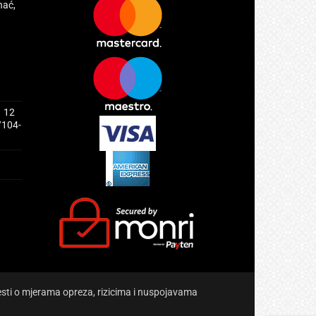
hać,
1 12
/104-
jesti o mjerama opreza, rizicima i nuspojavama