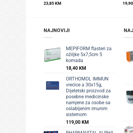
23,85
KM
19,9
NAJNOVIJI
NAJ
MEPIFORM flasteri za
ožiljke 5x7,5cm 5
komada
18,40
KM
ORTHOMOL IMMUN
vrećice a 30x15g,
Dijetetski proizvod za
posebne medicinske
namjene za osobe sa
oslabljenim imunim
sistemom
119,00
KM
PHARMAVITAL ALPHA