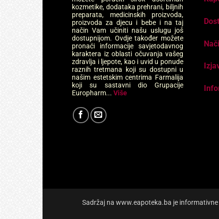
kozmetike, dodataka prehrani, biljnih
preparata, medicinskih proizvoda,
Dos
proizvoda za djecu i bebe i na taj
način Vam učiniti našu uslugu još
dostupnijom. Ovdje također možete
Nači
pronaći informacije savjetodavnog
karaktera iz oblasti očuvanja vašeg
zdravlja i ljepote, kao i uvid u ponude
Izja
raznih tretmana koji su dostupni u
našim estetskim centrima Farmalija
koji su sastavni dio Grupacije
Info
Europharm...
Više
Sadržaj na www.eapoteka.ba je informativne pr