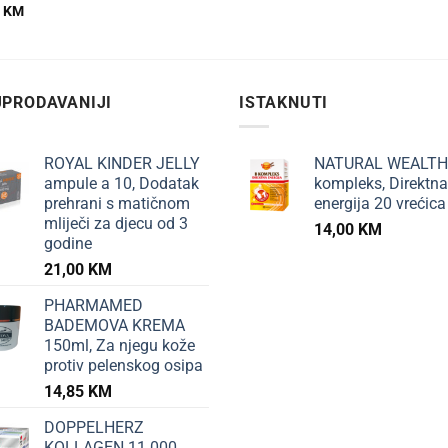
0
KM
PRODAVANIJI
ISTAKNUTI
ROYAL KINDER JELLY
NATURAL WEALTH
ampule a 10, Dodatak
kompleks, Direktna
prehrani s matičnom
energija 20 vrećica
mliječi za djecu od 3
14,00
KM
godine
21,00
KM
PHARMAMED
BADEMOVA KREMA
150ml, Za njegu kože
protiv pelenskog osipa
14,85
KM
DOPPELHERZ
KOLLAGEN 11.000