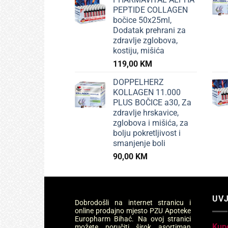
PEPTIDE COLLAGEN
bočice 50x25ml,
Dodatak prehrani za
zdravlje zglobova,
kostiju, mišića
119,00
KM
DOPPELHERZ
KOLLAGEN 11.000
PLUS BOČICE a30, Za
zdravlje hrskavice,
zglobova i mišića, za
bolju pokretljivost i
smanjenje boli
90,00
KM
UVJ
Dobrodošli na internet stranicu i
online prodajno mjesto PZU Apoteke
Europharm Bihać. Na ovoj stranici
Kup
možete poručiti širok asortiman