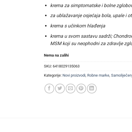
krema za simptomatske i bolne zglobo
za ublažavanje osjećaja bola, upale i o
krema s učinkom hlađenja
krema u svom sastavu sadrži; Chondroi
MSM koji su neophodni za zdravlje zg
Nema na zalihi
SKU:
6418029135063
Kategorije:
Novi proizvodi
,
Robne marke
,
Samoliječen