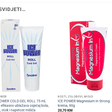
SVIDJETI…
+
OWER
KOSTI, ZGLOBOVI, MIŠIĆI
POWER COLD GEL ROLL 75 ml,
ICE POWER Magnesium In Strong
i efikasno ublažava osjećaj bola,
krema, 90g
, otok i napetost mišića
20,70
KM