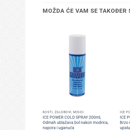
MOŽDA ĆE VAM SE TAKOĐER 
+
+
KOSTI, ZGLOBOVI, MIŠIĆI
ICE P
ICE POWER COLD SPRAY 200ml,
ICE 
Odmah ublažava bol nakon modrica,
Brzo 
napora i uganuća
upalu