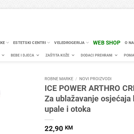
WEB SHOP
EKE
ESTETSKI CENTRI
VELEDROGERIJA
O N
BEBE I DJECA
ZAŠTITA KOŽE
DODACI PREHRANI
POMA
ROBNE MARKE
/
NOVI PROIZVODI
ICE POWER ARTHRO CR
Za ublažavanje osjećaja 
upale i otoka
22,90
KM