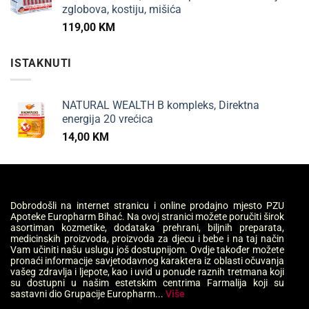
zglobova, kostiju, mišića
119,00
KM
ISTAKNUTI
NATURAL WEALTH B kompleks, Direktna
energija 20 vrećica
14,00
KM
Dobrodošli na internet stranicu i online prodajno mjesto PZU
Apoteke Europharm Bihać. Na ovoj stranici možete poručiti širok
asortiman kozmetike, dodataka prehrani, biljnih preparata,
medicinskih proizvoda, proizvoda za djecu i bebe i na taj način
Vam učiniti našu uslugu još dostupnijom. Ovdje također možete
pronaći informacije savjetodavnog karaktera iz oblasti očuvanja
vašeg zdravlja i ljepote, kao i uvid u ponude raznih tretmana koji
su dostupni u našim estetskim centrima Farmalija koji su
sastavni dio Grupacije Europharm...
Više