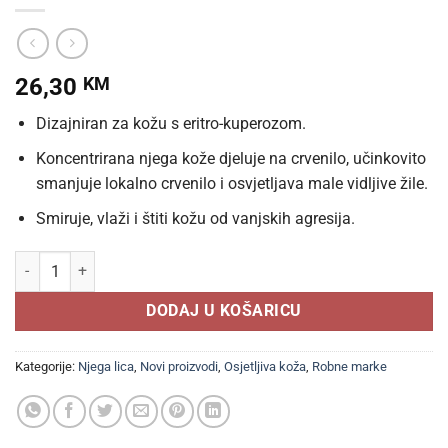
26,30
KM
Dizajniran za kožu s eritro-kuperozom.
Koncentrirana njega kože djeluje na crvenilo, učinkovito
smanjuje lokalno crvenilo i osvjetljava male vidljive žile.
Smiruje, vlaži i štiti kožu od vanjskih agresija.
ISISPHARMA Ruboril Expert Intense kremasti gel 15ml, Djeluje na crven
DODAJ U KOŠARICU
Kategorije:
Njega lica
,
Novi proizvodi
,
Osjetljiva koža
,
Robne marke