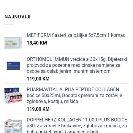
NAJNOVIJI
MEPIFORM flasteri za ožiljke 5x7,5cm 1 komad
18,40
KM
ORTHOMOL IMMUN vrećice a 30x15g, Dijetetski
proizvod za posebne medicinske namjene za
osobe sa oslabljenim imunim sistemom
119,00
KM
PHARMAVITAL ALPHA PEPTIDE COLLAGEN
bočice 50x25ml, Dodatak prehrani za zdravlje
zglobova, kostiju, mišića
119,00
KM
DOPPELHERZ KOLLAGEN 11.000 PLUS BOČICE
a30, Za zdravlje hrskavice, zglobova i mišića, za
bolju pokretljivost i smanjenje boli