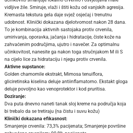
vidljive žile. Smiruje, vlaži i štiti kožu od vanjskih agresija.
Kremasta tekstura gela daje svjež osjećaj i trenutnu
udobnost. Klinički dokazana djelotvornost nakon 28 dana.
To je kombinacija aktivnih sastojaka protiv crvenila,
umirivanja, oporavka, jačanja i hidratacije, čiste kože na
zahvaćenim područjima, ujutro i navečer. Za optimalnu
učinkovitost, nanesite ga nakon toga stručnjakom M ili S
na cijelo lice za hidrataciju i njegu protiv crvenila.
Aktivne supstance:
Golden chamomile ekstrakt, Mimosa tenuiflora,
gliciretinska kiselina deluje antiinflamatorno. Ekstakt gloga
deluje povoljno kao venoprotektor i kod pruritisa.
Doziranje:
Dva puta dnevno naneti tanak sloj kreme na područja koja
bi trebalo da se tretiraju (na čistu i suvu kožu)
Klinički dokazana efikasnost:
Smanjenje crvenila: 73,3% pacijenata; Smanjenje površine