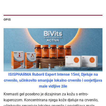
OPIS
ISISPHARMA Ruboril Expert Intense 15ml, Djeluje na
crvenilo, učinkovito smanjuje lokalno crvenilo i osvjetljava
male vidljive žile
Kremasti gel posebno je dizajniran za kožu s eritro-
kuperozom. Koncentrirana njega kože djeluje na crvenilo,
učinkovito smanjuje lokalno crvenilo i osvjetljava male