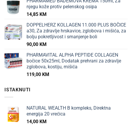
PHARMAMED BADEMOVA KREMA 150ml, Za
njegu kože protiv pelenskog osipa
14,85
KM
DOPPELHERZ KOLLAGEN 11.000 PLUS BOČICE
a30, Za zdravlje hrskavice, zglobova i mišića, za
bolju pokretljivost i smanjenje boli
90,00
KM
PHARMAVITAL ALPHA PEPTIDE COLLAGEN
bočice 50x25ml, Dodatak prehrani za zdravlje
zglobova, kostiju, mišića
119,00
KM
ISTAKNUTI
NATURAL WEALTH B kompleks, Direktna
energija 20 vrećica
14,00
KM