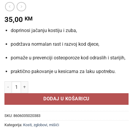
35,00
KM
doprinosi jačanju kostiju i zuba,
podržava normalan rast i razvoj kod djece,
pomaže u prevenciji osteoporoze kod odraslih i starijih,
praktično pakovanje u kesicama za laku upotrebu.
KALCIT D 30 KESICA PODRŠKA ZA ZDRAVE KOSTI, MIŠIĆE I IMUNITET
DODAJ U KOŠARICU
SKU:
8606035020383
Kategorija:
Kosti, zglobovi, mišići