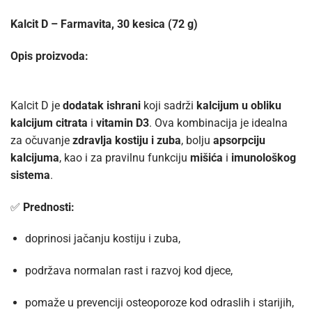
Kalcit D – Farmavita, 30 kesica (72 g)
Opis proizvoda:
Kalcit D je
dodatak ishrani
koji sadrži
kalcijum u obliku
kalcijum citrata
i
vitamin D3
. Ova kombinacija je idealna
za očuvanje
zdravlja kostiju i zuba
, bolju
apsorpciju
kalcijuma
, kao i za pravilnu funkciju
mišića
i
imunološkog
sistema
.
✅
Prednosti:
doprinosi jačanju kostiju i zuba,
podržava normalan rast i razvoj kod djece,
pomaže u prevenciji osteoporoze kod odraslih i starijih,