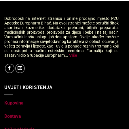
Dobrodošli na internet stranicu i online prodajno mjesto PZU
Apoteke Europharm Bihać. Na ovoj stranici možete poručiti širok
asortiman kozmetike, dodataka prehrani, biljnih preparata,
medicinskih proizvoda, proizvoda za djecu i bebe i na taj način
Vam učiniti našu uslugu još dostupnijom. Ovdje također možete
pronaći informacije savjetodavnog karaktera iz oblasti očuvanja
vašeg zdravlja i ljepote, kao i uvid u ponude raznih tretmana koji
su dostupni u našim estetskim centrima Farmalija koji su
sastavni dio Grupacije Europharm...
Više
UVJETI KORIŠTENJA
Kupovina
Dostava