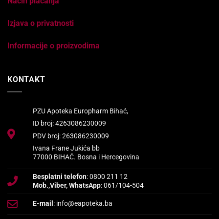
Način plaćanja
Izjava o privatnosti
Informacije o proizvodima
KONTAKT
PZU Apoteka Europharm Bihać,
ID broj: 4263086230009
PDV broj: 263086230009
Ivana Frane Jukića bb
77000 BIHAĆ. Bosna i Hercegovina
Besplatni telefon
: 0800 211 12
Mob.,Viber, WhatsApp
: 061/104-504
E-mail
: info@eapoteka.ba