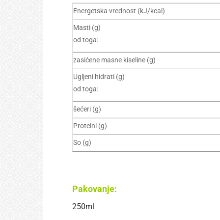
Energetska vrednost (kJ/kcal)
Masti (g)
od toga:
zasićene masne kiseline (g)
Ugljeni hidrati (g)
od toga:
šećeri (g)
Proteini (g)
So (g)
Pakovanje:
250ml