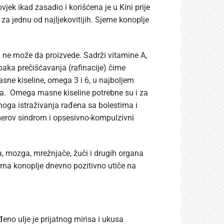
jek ikad zasadio i korišćena je u Kini prije
za jednu od najljekovitijih. Sjeme konoplje
m ne može da proizvede. Sadrži vitamine A,
paka prečišćavanja (rafinacije) čime
masne kiseline, omega 3 i 6, u najboljem
ga. Omega masne kiseline potrebne su i za
noga istraživanja rađena sa bolestima i
jmerov sindrom i opsesivno-kompulzivni
, mozga, mrežnjače, žuči i drugih organa
zrna konoplje dnevno pozitivno utiče na
eno ulje je prijatnog mirisa i ukusa