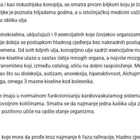
a i kao industrijska konoplja, se smatra prvom biljkom koju je čov
jke je poznata hiljadama godina, a u istočnjačkoj medicini važi 
u obliku ulja.
inokiselina, uključujući i 9 esencijalnih koje čovjekov organiza
oplje dobija se postupkom hladnog cjeđenja bez naknadnih postu
jemena. Od svih biljnih ulja, konopljino ulje sadrži esencijalne 
ne kiseline ulaze u sastav ćelija mnogih organa, a najviše moz
ansmitera koji, između ostalog, utiču na dobro raspoloženje. M
 što su disleksija, autizam, anoreksija, hiperaktivnost, Alcha
ga, omega 3 masne kiseline kod bolesnika.
ne imaju u normalnom funkcionisanju kardiovaskularnog sistema
 dovoljnim količinama. Smatra se da najmanje jedna kašika ulja 
i pozitivno utiče na opšte stanje organizma.
a koje mora da prođe kroz najmanje 6 faza rafinacije, hladno cjeđ