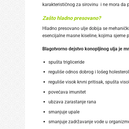
karakterističnog za sirovinu i ne mora da p
Zašto hladno presovano?
Hladno presovano ulje dobija se mehanički
esencijalne masne kiseline, kojima sjeme p
Blagotvorno dejstvo konopljinog ulja je 
spušta trigliceride
reguliše odnos dobrog i lošeg holestero
reguliše visok krvni pritisak, spušta vis
povećava imunitet
ubzava zarastanje rana
smanjuje upale
smanjuje zadržavanje vode u organizm