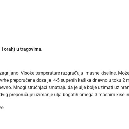
i orah) u tragovima.
 nezagrijano. Visoke temperature razgrađuju masne kiseline. Može 
svrhe preporučena doza je 4-5 supenih kašika dnevno u toku 2 mh
vno. Mnogi stručnjaci smatraju da je ulje bolje uzimati uz hranu
udvig preporučuje uzimanje ulja bogatih omega 3 masnim kisel
ze.