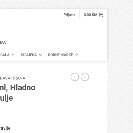
Prijava
0,00
KM
AMA
GALA
HIGIJENA
ROBNE MARKE
DRAVA HRANA
l, Hladno
ulje
avlje