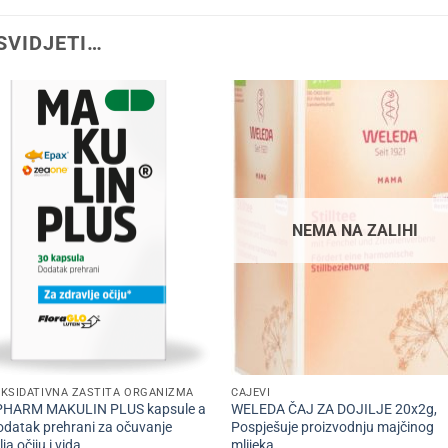
SVIDJETI…
NEMA NA ZALIHI
+
KSIDATIVNA ZAŠTITA ORGANIZMA
ČAJEVI
PHARM MAKULIN PLUS kapsule a
WELEDA ČAJ ZA DOJILJE 20x2g,
odatak prehrani za očuvanje
Pospješuje proizvodnju majčinog
ja očiju i vida
mlijeka