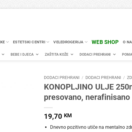
WEB SHOP
EKE
ESTETSKI CENTRI
VELEDROGERIJA
O N
BEBE I DJECA
ZAŠTITA KOŽE
DODACI PREHRANI
POMA
DODACI PREHRANI
/
DODACI PREHRANI
/
Z
KONOPLJINO ULJE 250m
presovano, nerafinisano 
19,70
KM
Dnevno pozitivno utiče na mentalno zdr