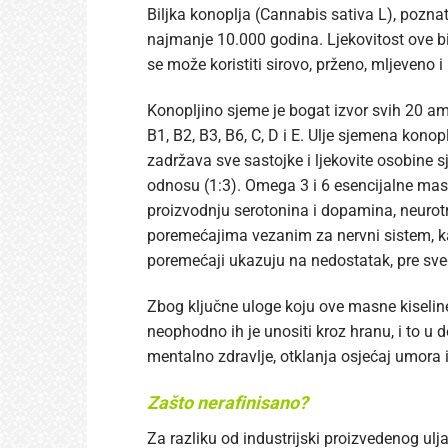
Biljka konoplja (Cannabis sativa L), poznat
najmanje 10.000 godina. Ljekovitost ove bil
se može koristiti sirovo, prženo, mljeveno i 
Konopljino sjeme je bogat izvor svih 20 am
B1, B2, B3, B6, C, D i E. Ulje sjemena kon
zadržava sve sastojke i ljekovite osobine s
odnosu (1:3). Omega 3 i 6 esencijalne mas
proizvodnju serotonina i dopamina, neurotr
poremećajima vezanim za nervni sistem, kao
poremećaji ukazuju na nedostatak, pre sve
Zbog ključne uloge koju ove masne kiseli
neophodno ih je unositi kroz hranu, i to u
mentalno zdravlje, otklanja osjećaj umora 
Zašto nerafinisano?
Za razliku od industrijski proizvedenog ulj