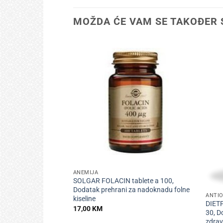
MOŽDA ĆE VAM SE TAKOĐER 
+
ANEMIJA
+
SOLGAR FOLACIN tablete a 100,
Dodatak prehrani za nadoknadu folne
ANTIO
kiseline
DIET
17,00
KM
30, D
zdravl