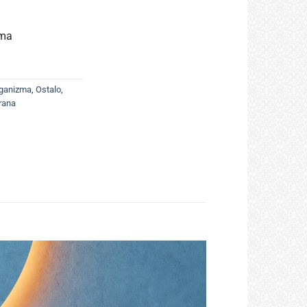
zma
rganizma
,
Ostalo
,
rana