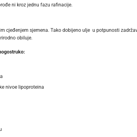
rođe ni kroz jednu fazu rafinacije.
m cjeđenjem sjemena. Tako dobijeno ulje u potpunosti zadržava 
rirodno obiluje.
mnogostruko:
la
oke nivoe lipoproteina
u