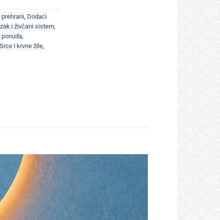
 prehrani
,
Dodaci
ak i živčani sistem
,
 ponuda
,
Srce i krvne žile
,