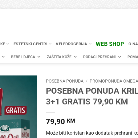
WEB SHOP
EKE
ESTETSKI CENTRI
VELEDROGERIJA
O N
BEBE I DJECA
ZAŠTITA KOŽE
DODACI PREHRANI
POMA
POSEBNA PONUDA
/
PROMOPONUDA OMEG
POSEBNA PONUDA KRI
3+1 GRATIS 79,90 KM
79,90
KM
Može biti koristan kao dodatak prehrani k