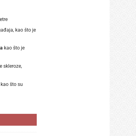
etre
ađaja, kao što je
ja
kao što je
e skleroze,
kao što su
,90 KM količina