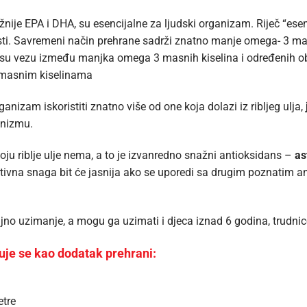
nije EPA i DHA, su esencijalne za ljudski organizam. Riječ “es
esti. Savremeni način prehrane sadrži znatno manje omega- 3 m
 su vezu između manjka omega 3 masnih kiselina i određenih ob
 masnim kiselinama
ganizam iskoristiti znatno više od one koja dolazi iz ribljeg ulja,
anizmu.
oju riblje ulje nema, a to je izvanredno snažni antioksidans –
as
ativna snaga bit će jasnija ako se uporedi sa drugim poznatim an
jno uzimanje, a mogu ga uzimati i djeca iznad 6 godina, trudnice 
čuje se kao dodatak prehrani:
etre