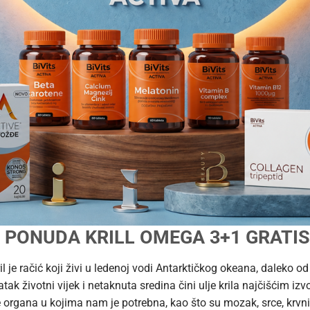
PONUDA KRILL OMEGA 3+1 GRATIS
ril je račić koji živi u ledenoj vodi Antarktičkog okeana, daleko o
atak životni vijek i netaknuta sredina čini ulje krila najčišćim 
je organa u kojima nam je potrebna, kao što su mozak, srce, krvni