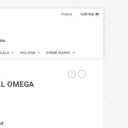
Prijava
0,00
KM
AMA
GALA
HIGIJENA
ROBNE MARKE
A
LL OMEGA
od: