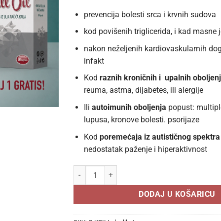
prevencija bolesti srca i krvnih sudova
kod povišenih triglicerida, i kad masne j
nakon neželjenih kardiovaskularnih dog
infakt
Kod
raznih kroničnih i upalnih oboljen
reuma, astma, dijabetes, ili alergije
Ili
autoimunih oboljenja
popust: multipl
lupusa, kronove bolesti. psorijaze
Kod
poremećaja iz autističnog spektra
nedostatak paženje i hiperaktivnost
POSEBNA PONUDA KRILL OMEGA 3+1 GRATIS 79
DODAJ U KOŠARICU