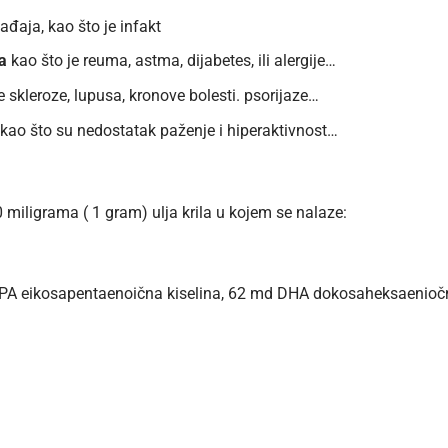
đaja, kao što je infakt
a
kao što je reuma, astma, dijabetes, ili alergije…
 skleroze, lupusa, kronove bolesti. psorijaze…
kao što su nedostatak paženje i hiperaktivnost…
miligrama ( 1 gram) ulja krila u kojem se nalaze:
PA eikosapentaenoična kiselina, 62 md DHA dokosaheksaeniočn