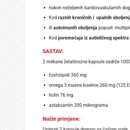
nakon neželjenih kardiovaskularnih doga
Kod
raznih kroničnih i upalnih oboljenj
Ili
autoimunih oboljenja
popust: multiple
Kod
poremećaja iz autističnog spektra
SASTAV:
2 mekane želatinozne kapsule sadrže 1000 
fosfolipidi 360 mg
omega 3 masne kiseline 260 mg (125 E
holin 76 mg
astaksantin 200 mikrograma
Način primjene:
Uzimati 2 kapsule dnevno sa čašom vode.