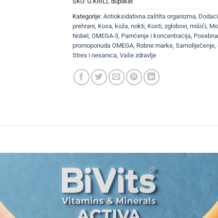
SKU:
G.KRILL duplikat
Kategorije:
Antioksidativna zaštita organizma
,
Dodaci
prehrani
,
Kosa, koža, nokti
,
Kosti, zglobovi, mišići
,
Moz
Nobel
,
OMEGA-3
,
Pamćenje i koncentracija
,
Posebna
promoponuda OMEGA
,
Robne marke
,
Samoliječenje
,
Stres i nesanica
,
Vaše zdravlje