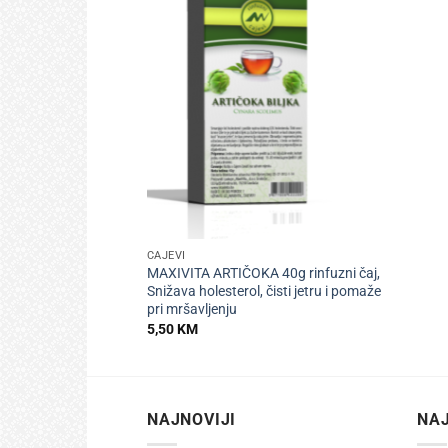
+
ČAJEVI
MAXIVITA ARTIČOKA 40g rinfuzni čaj,
Snižava holesterol, čisti jetru i pomaže
pri mršavljenju
5,50
KM
NAJNOVIJI
NAJ