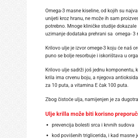
Omega-3 masne kiseline, od kojih su najvaž
unijeti kroz hranu, ne može ih sam proizv
potrebno. Mnoge kliničke studije dokazale
uzimanje dodataka prehrani sa omega- 3
Krilovo ulje je izvor omege-3 koju će naš or
puno se bolje resorbuje i iskorištava u org
Krilovo ulje sadrži još jednu komponentu, k
krila ima crvenu boju, a njegova antioksid
za 10 puta, a vitamina E čak 100 puta.
Zbog čistoće ulja, namijenjen je za dugotra
Ulje krilla može biti korisno preporu
prevencija bolesti srca i krvnih sudova
kod povišenih triglicerida, i kad masne j