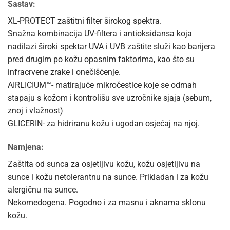
Sastav:
XL-PROTECT zaštitni filter širokog spektra.
Snažna kombinacija UV-filtera i antioksidansa koja
nadilazi široki spektar UVA i UVB zaštite služi kao barijera
pred drugim po kožu opasnim faktorima, kao što su
infracrvene zrake i onečišćenje.
AIRLICIUM™- matirajuće mikročestice koje se odmah
stapaju s kožom i kontrolišu sve uzročnike sjaja (sebum,
znoj i vlažnost)
GLICERIN- za hidriranu kožu i ugodan osjećaj na njoj.
Namjena:
Zaštita od sunca za osjetljivu kožu, kožu osjetljivu na
sunce i kožu netolerantnu na sunce. Prikladan i za kožu
alergičnu na sunce.
Nekomedogena. Pogodno i za masnu i aknama sklonu
kožu.