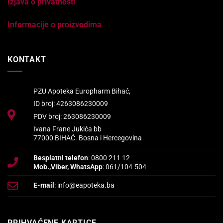
Izjava o privatnosti
Informacije o proizvodima
KONTAKT
PZU Apoteka Europharm Bihać,
ID broj: 4263086230009
PDV broj: 263086230009
Ivana Frane Jukića bb
77000 BIHAĆ. Bosna i Hercegovina
Besplatni telefon
: 0800 211 12
Mob.,Viber, WhatsApp
: 061/104-504
E-mail
: info@eapoteka.ba
PRIHVAĆENE KARTICE