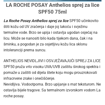
LA ROCHE POSAY Anthelios sprej za lice
SPF50 75ml
La Roche Posay Anthelios sprej za lice
SPF50 učinkovito
štiti kožu od UV zračenja i daje joj lakoću i svježinu
termalne vode. Brzo se upija i ostavlja ugodan osjećaj na
licu. Može se nanositi bilo kada tijekom dana, čak i na
šminku, a pogodan je za osjetljivu kožu lica sklonu
intoleranciji prema suncu.
ANTHELIOS NEVIDLJIVI I OSVJEŽAVAJUĆI SPREJ ZA LICE
SPF50 pruža vrlo visoku UVA/UVB zaštitu širokog spektra i
pomaže u zaštiti od dijela štete koju mogu prouzrokovati
infracrvene zrake i onečišćenje.
Nevidljiva. Vodootporna. Brzo upijanje s mat teksturom. Ne
ostavlja bijele tragove. Sa termalnom izvorskom vodom La
roche posay.