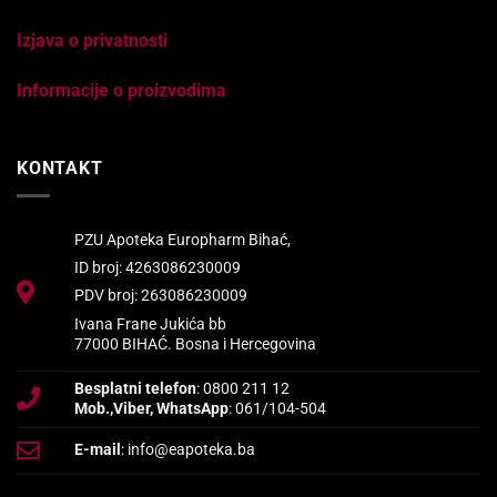
Izjava o privatnosti
Informacije o proizvodima
KONTAKT
PZU Apoteka Europharm Bihać,
ID broj: 4263086230009
PDV broj: 263086230009
Ivana Frane Jukića bb
77000 BIHAĆ. Bosna i Hercegovina
Besplatni telefon
: 0800 211 12
Mob.,Viber, WhatsApp
: 061/104-504
E-mail
: info@eapoteka.ba