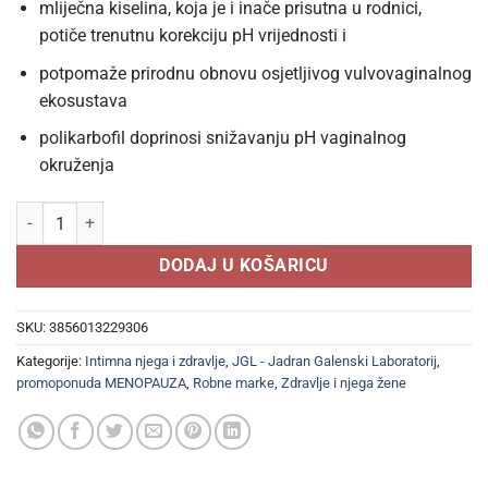
mliječna kiselina, koja je i inače prisutna u rodnici,
potiče trenutnu korekciju pH vrijednosti i
potpomaže prirodnu obnovu osjetljivog vulvovaginalnog
ekosustava
polikarbofil doprinosi snižavanju pH vaginalnog
okruženja
LACTOGYN VAGITORIJI 10 komada, Pospješuje obnovu normalne vagi
DODAJ U KOŠARICU
SKU:
3856013229306
Kategorije:
Intimna njega i zdravlje
,
JGL - Jadran Galenski Laboratorij
,
promoponuda MENOPAUZA
,
Robne marke
,
Zdravlje i njega žene