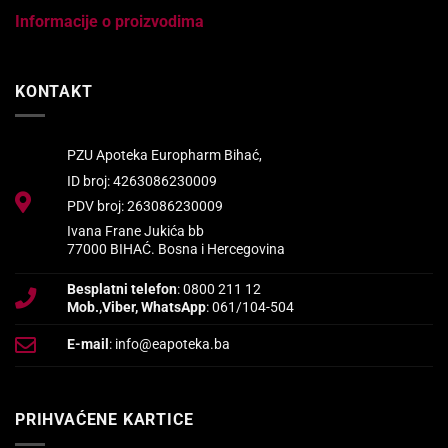
Informacije o proizvodima
KONTAKT
PZU Apoteka Europharm Bihać,
ID broj: 4263086230009
PDV broj: 263086230009
Ivana Frane Jukića bb
77000 BIHAĆ. Bosna i Hercegovina
Besplatni telefon
: 0800 211 12
Mob.,Viber, WhatsApp
: 061/104-504
E-mail
: info@eapoteka.ba
PRIHVAĆENE KARTICE