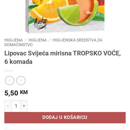
HIGIJENA
/
HIGIJENA
/
HIGIJENSKA SREDSTVA ZA
DOMAĆINSTVO
Lipovac Svijeća mirisna TROPSKO VOĆE,
6 komada
5,50
KM
Lipovac Svijeća mirisna TROPSKO VOĆE, 6 komada količina
DODAJ U KOŠARICU