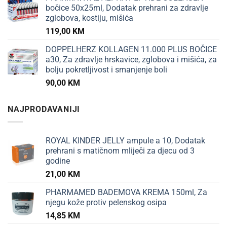
bočice 50x25ml, Dodatak prehrani za zdravlje
zglobova, kostiju, mišića
119,00
KM
DOPPELHERZ KOLLAGEN 11.000 PLUS BOČICE
a30, Za zdravlje hrskavice, zglobova i mišića, za
bolju pokretljivost i smanjenje boli
90,00
KM
NAJPRODAVANIJI
ROYAL KINDER JELLY ampule a 10, Dodatak
prehrani s matičnom mliječi za djecu od 3
godine
21,00
KM
PHARMAMED BADEMOVA KREMA 150ml, Za
njegu kože protiv pelenskog osipa
14,85
KM