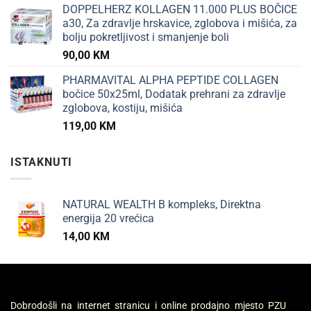
DOPPELHERZ KOLLAGEN 11.000 PLUS BOČICE
a30, Za zdravlje hrskavice, zglobova i mišića, za
bolju pokretljivost i smanjenje boli
90,00
KM
PHARMAVITAL ALPHA PEPTIDE COLLAGEN
bočice 50x25ml, Dodatak prehrani za zdravlje
zglobova, kostiju, mišića
119,00
KM
ISTAKNUTI
NATURAL WEALTH B kompleks, Direktna
energija 20 vrećica
14,00
KM
Dobrodošli na internet stranicu i online prodajno mjesto PZU