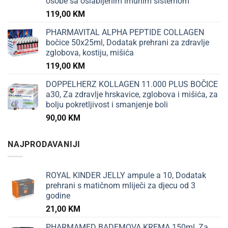
osobe sa oslabljenim imunim sistemom
119,00
KM
PHARMAVITAL ALPHA PEPTIDE COLLAGEN
bočice 50x25ml, Dodatak prehrani za zdravlje
zglobova, kostiju, mišića
119,00
KM
DOPPELHERZ KOLLAGEN 11.000 PLUS BOČICE
a30, Za zdravlje hrskavice, zglobova i mišića, za
bolju pokretljivost i smanjenje boli
90,00
KM
NAJPRODAVANIJI
ROYAL KINDER JELLY ampule a 10, Dodatak
prehrani s matičnom mliječi za djecu od 3
godine
21,00
KM
PHARMAMED BADEMOVA KREMA 150ml, Za