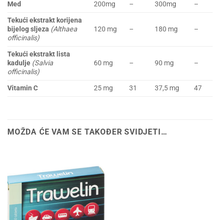
Med
200mg
–
300mg
–
Tekući ekstrakt korijena
bijelog sljeza
(Althaea
120 mg
–
180 mg
–
officinalis)
Tekući ekstrakt lista
kadulje
(Salvia
60 mg
–
90 mg
–
officinalis)
Vitamin C
25 mg
31
37,5 mg
47
MOŽDA ĆE VAM SE TAKOĐER SVIDJETI…