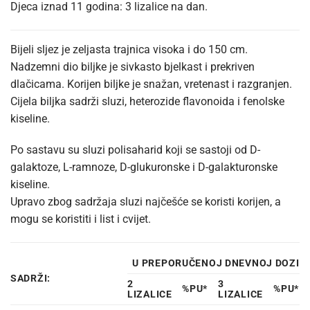
Djeca iznad 11 godina: 3 lizalice na dan.
Bijeli sljez je zeljasta trajnica visoka i do 150 cm.
Nadzemni dio biljke je sivkasto bjelkast i prekriven
dlačicama. Korijen biljke je snažan, vretenast i razgranjen.
Cijela biljka sadrži sluzi, heterozide flavonoida i fenolske
kiseline.
Po sastavu su sluzi polisaharid koji se sastoji od D-
galaktoze, L-ramnoze, D-glukuronske i D-galakturonske
kiseline.
Upravo zbog sadržaja sluzi najčešće se koristi korijen, a
mogu se koristiti i list i cvijet.
U PREPORUČENOJ DNEVNOJ DOZI
SADRŽI:
2
3
%PU*
%PU*
LIZALICE
LIZALICE