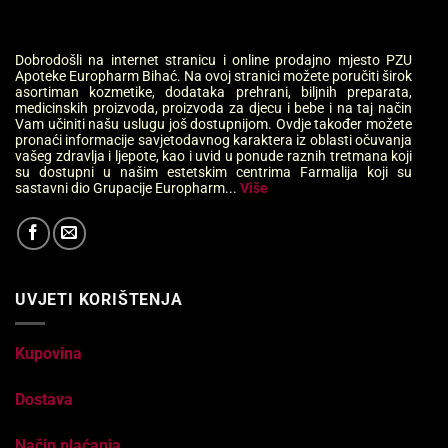
Dobrodošli na internet stranicu i online prodajno mjesto PZU
Apoteke Europharm Bihać. Na ovoj stranici možete poručiti širok
asortiman kozmetike, dodataka prehrani, biljnih preparata,
medicinskih proizvoda, proizvoda za djecu i bebe i na taj način
Vam učiniti našu uslugu još dostupnijom. Ovdje također možete
pronaći informacije savjetodavnog karaktera iz oblasti očuvanja
vašeg zdravlja i ljepote, kao i uvid u ponude raznih tretmana koji
su dostupni u našim estetskim centrima Farmalija koji su
sastavni dio Grupacije Europharm...
Više
UVJETI KORIŠTENJA
Kupovina
Dostava
Način plaćanja