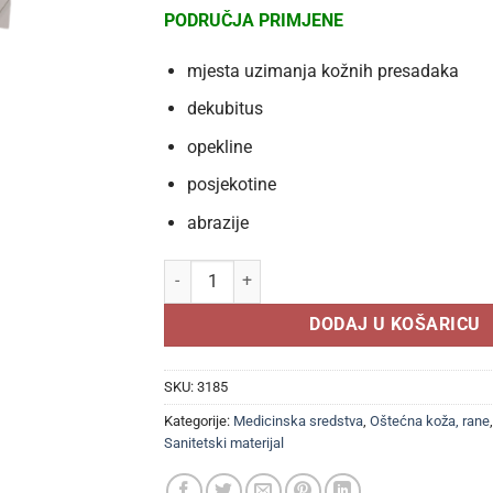
PODRUČJA PRIMJENE
mjesta uzimanja kožnih presadaka
dekubitus
opekline
posjekotine
abrazije
LOHMANN&RAUSCHER Lomatuell® H vazelinska 
DODAJ U KOŠARICU
SKU:
3185
Kategorije:
Medicinska sredstva
,
Oštećna koža, rane
Sanitetski materijal