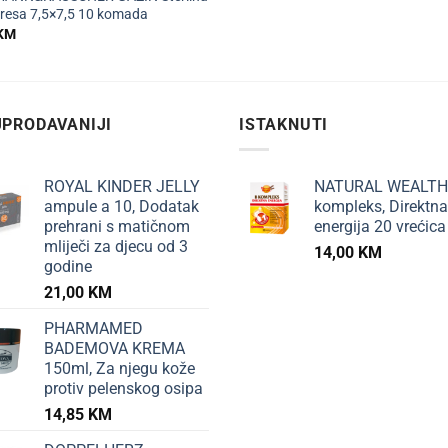
resa 7,5×7,5 10 komada
KM
PRODAVANIJI
ISTAKNUTI
ROYAL KINDER JELLY
NATURAL WEALTH
ampule a 10, Dodatak
kompleks, Direktna
prehrani s matičnom
energija 20 vrećica
mliječi za djecu od 3
14,00
KM
godine
21,00
KM
PHARMAMED
BADEMOVA KREMA
150ml, Za njegu kože
protiv pelenskog osipa
14,85
KM