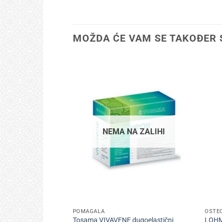
MOŽDA ĆE VAM SE TAKOĐER 
NEMA NA ZALIHI
+
+
POMAGALA
OŠTEĆ
Tosama VIVAVENE dugoelastični
LOHM