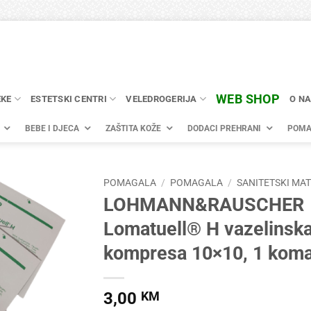
WEB SHOP
EKE
ESTETSKI CENTRI
VELEDROGERIJA
O N
BEBE I DJECA
ZAŠTITA KOŽE
DODACI PREHRANI
POMA
POMAGALA
/
POMAGALA
/
SANITETSKI MA
LOHMANN&RAUSCHER
Lomatuell® H vazelinsk
kompresa 10×10, 1 kom
3,00
KM