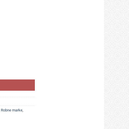
kompresa 10x10, 1 komad količina
,
Robne marke
,