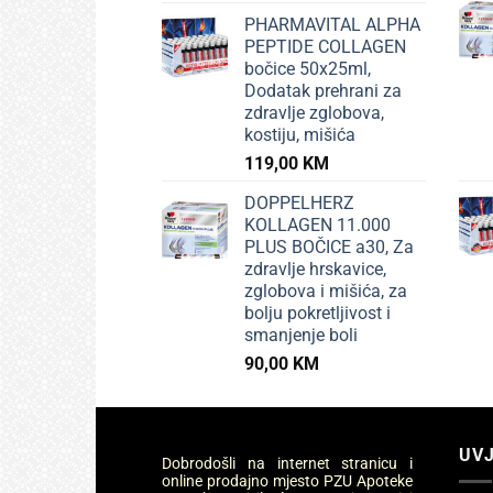
PHARMAVITAL ALPHA
PEPTIDE COLLAGEN
bočice 50x25ml,
Dodatak prehrani za
zdravlje zglobova,
kostiju, mišića
119,00
KM
DOPPELHERZ
KOLLAGEN 11.000
PLUS BOČICE a30, Za
zdravlje hrskavice,
zglobova i mišića, za
bolju pokretljivost i
smanjenje boli
90,00
KM
UVJ
Dobrodošli na internet stranicu i
online prodajno mjesto PZU Apoteke