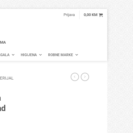
Prijava
0,00
KM
AMA
GALA
HIGIJENA
ROBNE MARKE
TERIJAL
a
ad