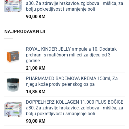
a30, Za zdravlje hrskavice, zglobova i mišića, za
bolju pokretljivost i smanjenje boli
90,00
KM
NAJPRODAVANIJI
ROYAL KINDER JELLY ampule a 10, Dodatak
prehrani s matičnom mliječi za djecu od 3
godine
21,00
KM
PHARMAMED BADEMOVA KREMA 150ml, Za
njegu kože protiv pelenskog osipa
14,85
KM
DOPPELHERZ KOLLAGEN 11.000 PLUS BOČICE
a30, Za zdravlje hrskavice, zglobova i mišića, za
bolju pokretljivost i smanjenje boli
90,00
KM