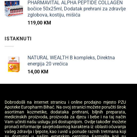
PHARMAVITAL ALPHA PEPTIDE COLLAGEN
bočice 50x25ml, Dodatak prehrani za zdravlje
zglobova, kostiju, mišića
119,00
KM
ISTAKNUTI
NATURAL WEALTH B kompleks, Direktna
energija 20 vrećica
14,00
KM
Dobrodošli na internet stranicu i online prodajno mjesto PZU
Apoteke Europharm Bihać. Na ovoj stranici možete poručiti širok
asortiman kozmetike, dodataka prehrani, biljnih preparata,
medicinskih proizvoda, proizvoda za djecu i bebe i na taj način
Vam učiniti našu uslugu još dostupnijom. Ovdje također možete
pronaći informacije savjetodavnog karaktera iz oblasti očuvanja
vašeg zdravlja i ljepote, kao i uvid u ponude raznih tretmana koji
su dostupni u našim estetskim centrima Farmalija koji su