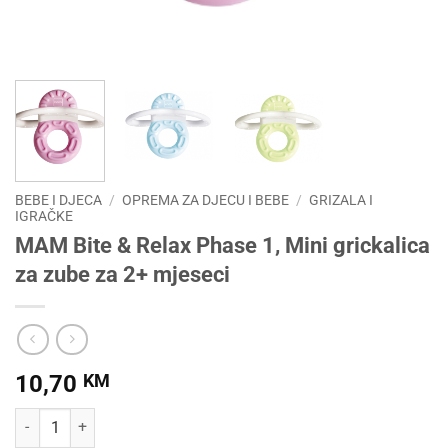
BEBE I DJECA
/
OPREMA ZA DJECU I BEBE
/
GRIZALA I
IGRAČKE
MAM Bite & Relax Phase 1, Mini grickalica
za zube za 2+ mjeseci
10,70
KM
MAM Bite & Relax Phase 1, Mini grickalica za zube za 2+ mjeseci kol