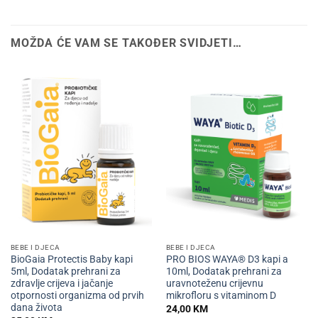
MOŽDA ĆE VAM SE TAKOĐER SVIDJETI…
BEBE I DJECA
BEBE I DJECA
BioGaia Protectis Baby kapi
PRO BIOS WAYA® D3 kapi a
5ml, Dodatak prehrani za
10ml, Dodatak prehrani za
zdravlje crijeva i jačanje
uravnoteženu crijevnu
otpornosti organizma od prvih
mikrofloru s vitaminom D
dana života
24,00
KM