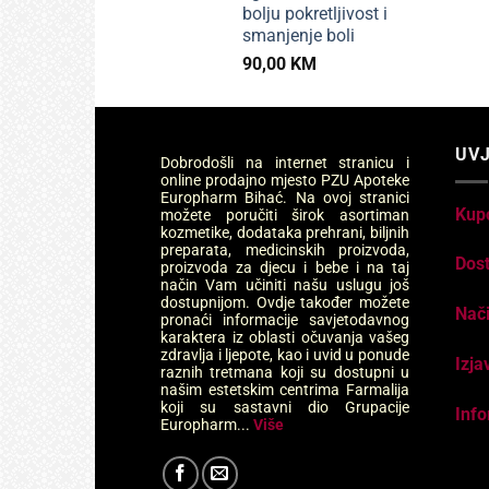
bolju pokretljivost i
smanjenje boli
90,00
KM
UVJ
Dobrodošli na internet stranicu i
online prodajno mjesto PZU Apoteke
Europharm Bihać. Na ovoj stranici
Kup
možete poručiti širok asortiman
kozmetike, dodataka prehrani, biljnih
preparata, medicinskih proizvoda,
Dos
proizvoda za djecu i bebe i na taj
način Vam učiniti našu uslugu još
dostupnijom. Ovdje također možete
Nači
pronaći informacije savjetodavnog
karaktera iz oblasti očuvanja vašeg
zdravlja i ljepote, kao i uvid u ponude
Izja
raznih tretmana koji su dostupni u
našim estetskim centrima Farmalija
koji su sastavni dio Grupacije
Info
Europharm...
Više