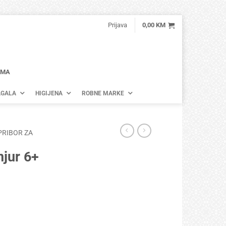
Prijava
0,00
KM
AMA
GALA
HIGIJENA
ROBNE MARKE
PRIBOR ZA
njur 6+
a