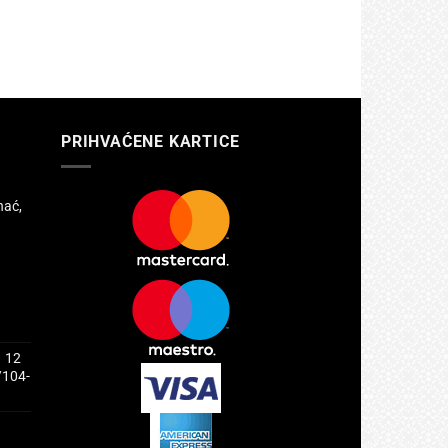
PRIHVAĆENE KARTICE
hać,
1 12
/104-