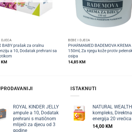
+
I DJECA
BEBE I DJECA
 BABY prašak za oralnu
PHARMAMED BADEMOVA KREMA
nziju a 10, Dodatak prehrani sa
150ml, Za njegu kože protiv pelens
otikom
osipa
5
KM
14,85
KM
PRODAVANIJI
ISTAKNUTI
ROYAL KINDER JELLY
NATURAL WEALTH
ampule a 10, Dodatak
kompleks, Direktna
prehrani s matičnom
energija 20 vrećica
mliječi za djecu od 3
14,00
KM
godine