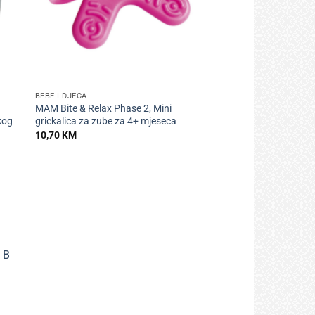
+
BEBE I DJECA
MAM Bite & Relax Phase 2, Mini
kog
grickalica za zube za 4+ mjeseca
10,70
KM
 B