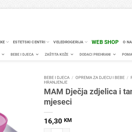
WEB SHOP
EKE
ESTETSKI CENTRI
VELEDROGERIJA
O N
BEBE I DJECA
ZAŠTITA KOŽE
DODACI PREHRANI
POMA
BEBE I DJECA
/
OPREMA ZA DJECU I BEBE
/
HRANJENJE
MAM Dječja zdjelica i ta
mjeseci
16,30
KM
MAM Dječja zdjelica i tanjur 6+ mjeseci količin