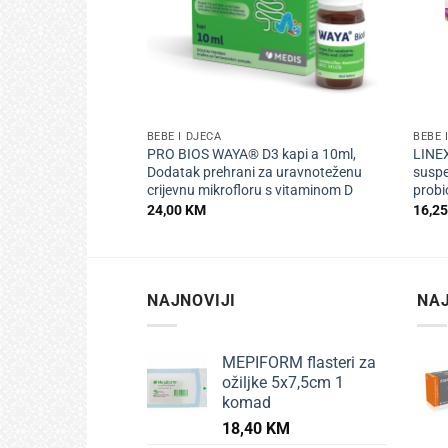
+
+
BEBE I DJECA
BEBE 
PRO BIOS WAYA® D3 kapi a 10ml,
LINEX
Dodatak prehrani za uravnoteženu
suspe
crijevnu mikrofloru s vitaminom D
probi
24,00
KM
16,2
NAJNOVIJI
NAJ
MEPIFORM flasteri za
ožiljke 5x7,5cm 1
komad
18,40
KM