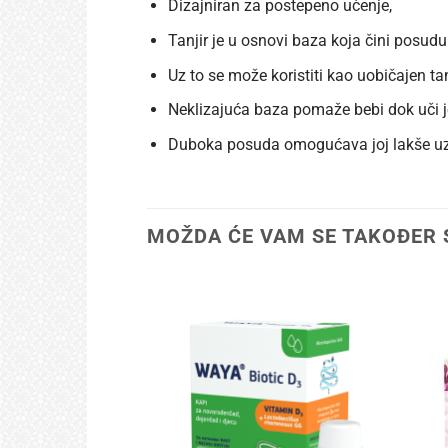
Dizajniran za postepeno učenje,
Tanjir je u osnovi baza koja čini posudu
Uz to se može koristiti kao uobičajen tanj
Neklizajuća baza pomaže bebi dok uči j
Duboka posuda omogućava joj lakše uz
MOŽDA ĆE VAM SE TAKOĐER 