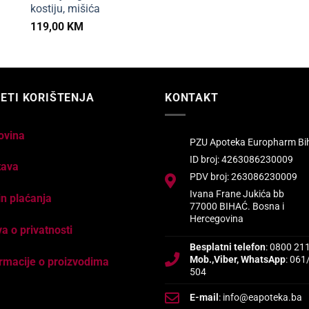
kostiju, mišića
119,00
KM
ETI KORIŠTENJA
KONTAKT
ovina
PZU Apoteka Europharm Bi
ID broj: 4263086230009
tava
PDV broj: 263086230009
Ivana Frane Jukića bb
n plaćanja
77000 BIHAĆ. Bosna i
Hercegovina
va o privatnosti
Besplatni telefon
: 0800 21
Mob.,Viber, WhatsApp
: 061
rmacije o proizvodima
504
E-mail
: info@eapoteka.ba