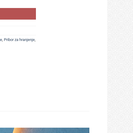
be
,
Pribor za hranjenje
,