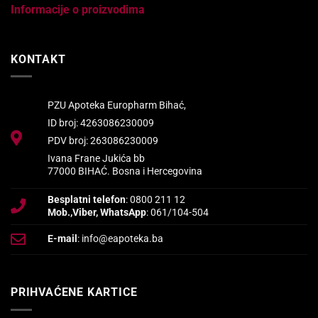
Informacije o proizvodima
KONTAKT
PZU Apoteka Europharm Bihać,
ID broj: 4263086230009
PDV broj: 263086230009
Ivana Frane Jukića bb
77000 BIHAĆ. Bosna i Hercegovina
Besplatni telefon
: 0800 211 12
Mob.,Viber, WhatsApp
: 061/104-504
E-mail
: info@eapoteka.ba
PRIHVAĆENE KARTICE