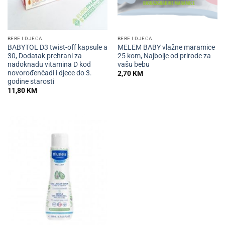
BEBE I DJECA
BEBE I DJECA
BABYTOL D3 twist-off kapsule a
MELEM BABY vlažne maramice
30, Dodatak prehrani za
25 kom, Najbolje od prirode za
nadoknadu vitamina D kod
vašu bebu
novorođenčadi i djece do 3.
2,70
KM
godine starosti
11,80
KM