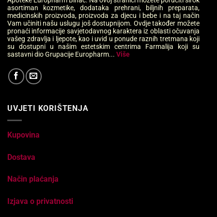
Apoteke Europharm Bihać. Na ovoj stranici možete poručiti širok
asortiman kozmetike, dodataka prehrani, biljnih preparata,
medicinskih proizvoda, proizvoda za djecu i bebe i na taj način
Vam učiniti našu uslugu još dostupnijom. Ovdje također možete
pronaći informacije savjetodavnog karaktera iz oblasti očuvanja
vašeg zdravlja i ljepote, kao i uvid u ponude raznih tretmana koji
su dostupni u našim estetskim centrima Farmalija koji su
sastavni dio Grupacije Europharm...
Više
UVJETI KORIŠTENJA
Kupovina
Dostava
Način plaćanja
Izjava o privatnosti