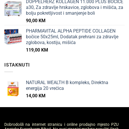
DOPPELHERZ KOLLAGEN 11.000 PLUS BOČICE
a30, Za zdravlje hrskavice, zglobova i mišića, za
bolju pokretljivost i smanjenje boli
90,00
KM
PHARMAVITAL ALPHA PEPTIDE COLLAGEN
bočice 50x25ml, Dodatak prehrani za zdravlje
zglobova, kostiju, mišića
119,00
KM
ISTAKNUTI
NATURAL WEALTH B kompleks, Direktna
energija 20 vrećica
14,00
KM
Dobrodošli na internet stranicu i online prodajno mjesto PZU