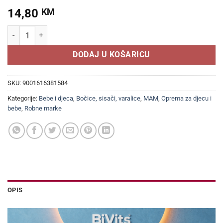
14,80
KM
MAM Perfect duda 16+ mjeseci, 1 komad količina
DODAJ U KOŠARICU
SKU:
9001616381584
Kategorije:
Bebe i djeca
,
Bočice, sisači, varalice
,
MAM
,
Oprema za djecu i
bebe
,
Robne marke
OPIS