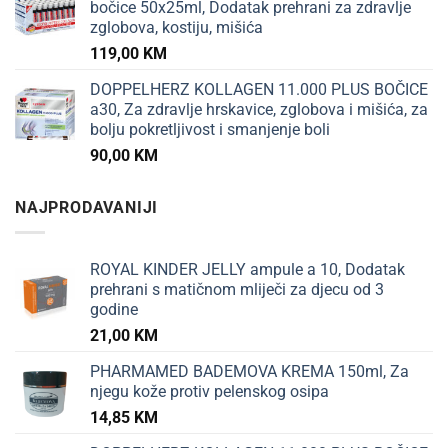
bočice 50x25ml, Dodatak prehrani za zdravlje
zglobova, kostiju, mišića
119,00
KM
DOPPELHERZ KOLLAGEN 11.000 PLUS BOČICE
a30, Za zdravlje hrskavice, zglobova i mišića, za
bolju pokretljivost i smanjenje boli
90,00
KM
NAJPRODAVANIJI
ROYAL KINDER JELLY ampule a 10, Dodatak
prehrani s matičnom mliječi za djecu od 3
godine
21,00
KM
PHARMAMED BADEMOVA KREMA 150ml, Za
njegu kože protiv pelenskog osipa
14,85
KM