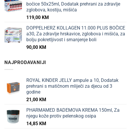
bočice 50x25ml, Dodatak prehrani za zdravlje
zglobova, kostiju, mišića
119,00
KM
DOPPELHERZ KOLLAGEN 11.000 PLUS BOČICE
a30, Za zdravlje hrskavice, zglobova i mišića, za
bolju pokretljivost i smanjenje boli
90,00
KM
NAJPRODAVANIJI
ROYAL KINDER JELLY ampule a 10, Dodatak
prehrani s matičnom mliječi za djecu od 3
godine
21,00
KM
PHARMAMED BADEMOVA KREMA 150ml, Za
njegu kože protiv pelenskog osipa
14,85
KM