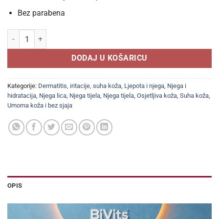
Bez parabena
MASAŽNO ULJE OD BADEMA 100ml, Za sve tipove kože, posebno za vrlo
DODAJ U KOŠARICU
Kategorije:
Dermatitis, iritacije, suha koža
,
Ljepota i njega
,
Njega i
hidratacija
,
Njega lica
,
Njega tijela
,
Njega tijela
,
Osjetljiva koža
,
Suha koža
,
Umorna koža i bez sjaja
OPIS