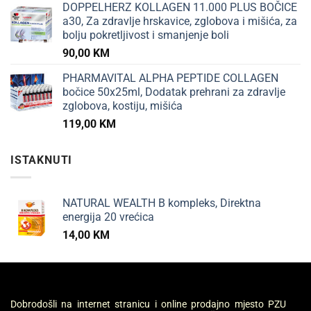
DOPPELHERZ KOLLAGEN 11.000 PLUS BOČICE
a30, Za zdravlje hrskavice, zglobova i mišića, za
bolju pokretljivost i smanjenje boli
90,00
KM
PHARMAVITAL ALPHA PEPTIDE COLLAGEN
bočice 50x25ml, Dodatak prehrani za zdravlje
zglobova, kostiju, mišića
119,00
KM
ISTAKNUTI
NATURAL WEALTH B kompleks, Direktna
energija 20 vrećica
14,00
KM
Dobrodošli na internet stranicu i online prodajno mjesto PZU