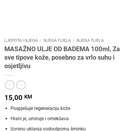
LJEPOTA I NJEGA
/
NJEGA TIJELA
/
NJEGA TIJELA
MASAŽNO ULJE OD BADEMA 100ml, Za
sve tipove kože, posebno za vrlo suhu i
osjetljivu
15,00
KM
Pospješuje regeneraciju kože
Hrani je, umiruje i omekšava
Izvrsno uklanja vodootpornu šminku