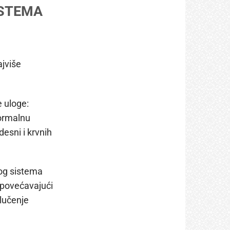
ISTEMA
ajviše
e uloge:
normalnu
desni i krvnih
og sistema
 i povećavajući
 lučenje