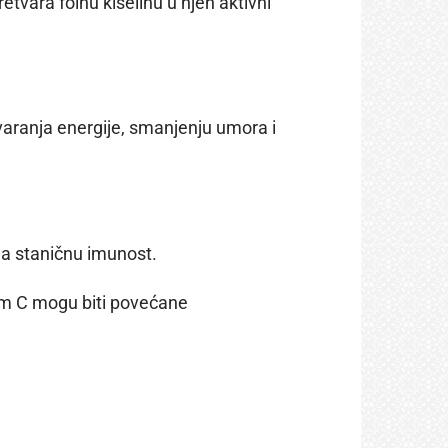
etvara folnu kiselinu u njen aktivni
varanja energije, smanjenju umora i
 na staničnu imunost.
nom C mogu biti povećane