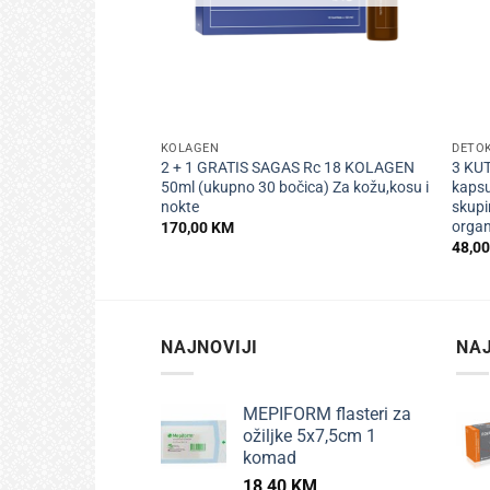
+
+
KOLAGEN
DETOK
2 + 1 GRATIS SAGAS Rc 18 KOLAGEN
3 KU
50ml (ukupno 30 bočica) Za kožu,kosu i
kapsu
nokte
skupi
orga
170,00
KM
48,0
NAJNOVIJI
NAJ
MEPIFORM flasteri za
ožiljke 5x7,5cm 1
komad
18,40
KM