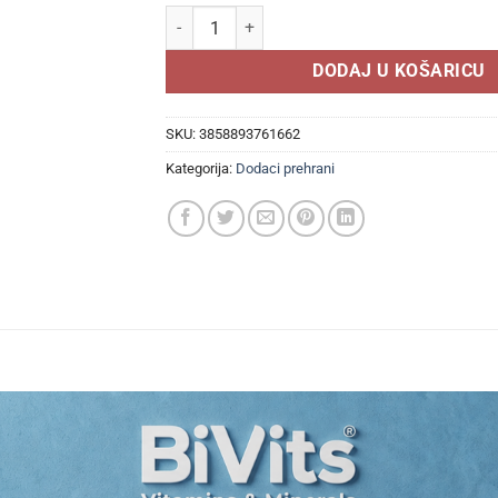
MASTER OF PHARMACY VITAMIN C 1000MG ŠU
DODAJ U KOŠARICU
SKU:
3858893761662
Kategorija:
Dodaci prehrani