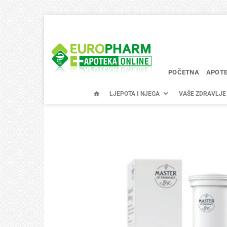
Skip
to
content
POČETNA
APOT
LJEPOTA I NJEGA
VAŠE ZDRAVLJE