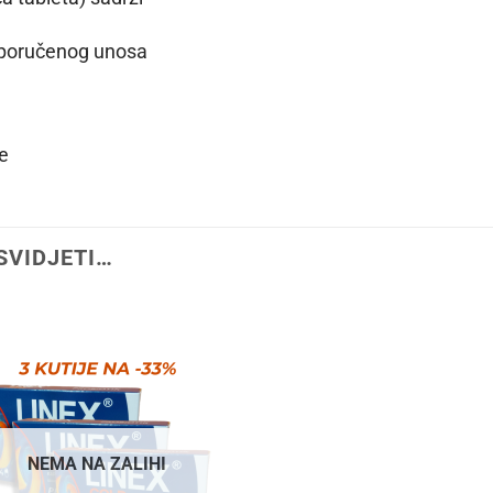
eporučenog unosa
e
SVIDJETI…
NEMA NA ZALIHI