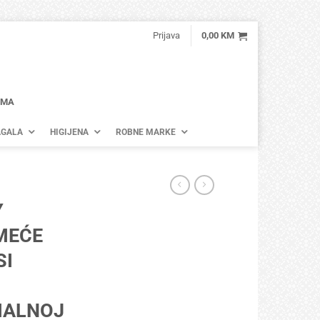
Prijava
0,00
KM
AMA
GALA
HIGIJENA
ROBNE MARKE
Y
MEĆE
SI
MALNOJ