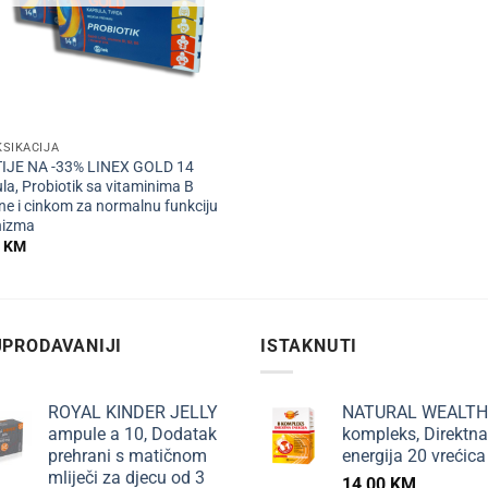
SIKACIJA
TIJE NA -33% LINEX GOLD 14
la, Probiotik sa vitaminima B
ne i cinkom za normalnu funkciju
nizma
0
KM
PRODAVANIJI
ISTAKNUTI
ROYAL KINDER JELLY
NATURAL WEALTH
ampule a 10, Dodatak
kompleks, Direktna
prehrani s matičnom
energija 20 vrećica
mliječi za djecu od 3
14,00
KM