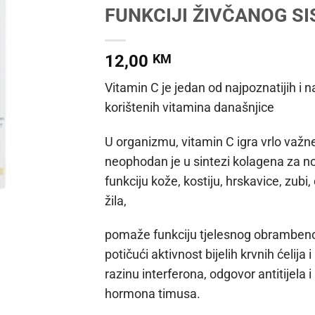
FUNKCIJI ŽIVČANOG S
12,00
KM
Vitamin C je jedan od najpoznatijih i n
korištenih vitamina današnjice
U organizmu, vitamin C igra vrlo važn
neophodan je u sintezi kolagena za 
funkciju kože, kostiju, hrskavice, zubi, 
žila,
pomaže funkciju tjelesnog obramben
potičući aktivnost bijelih krvnih ćelija
razinu interferona, odgovor antitijela i
hormona timusa.