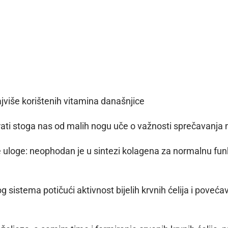
ajviše korištenih vitamina današnjice
ati stoga nas od malih nogu uče o važnosti sprečavanja n
 uloge: neophodan je u sintezi kolagena za normalnu funkci
istema potičući aktivnost bijelih krvnih ćelija i povećav