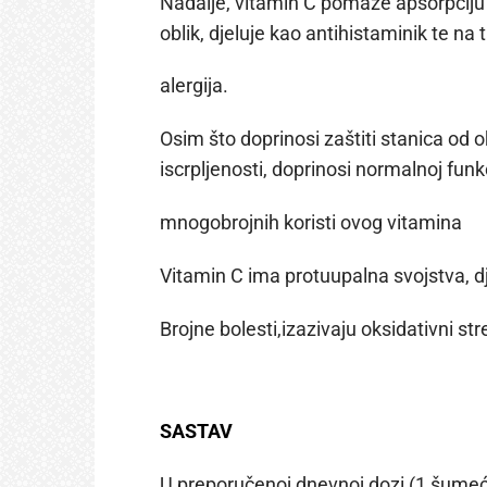
Nadalje, vitamin C pomaže apsorpciju že
oblik, djeluje kao antihistaminik te 
alergija.
Osim što doprinosi zaštiti stanica od
iscrpljenosti, doprinosi normalnoj fun
mnogobrojnih koristi ovog vitamina
Vitamin C ima protuupalna svojstva, dj
Brojne bolesti,izazivaju oksidativni 
SASTAV
U preporučenoj dnevnoj dozi (1 šumeća