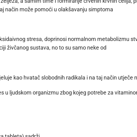
ljeza, a samim time i formiranje crvenih krvnih ćelija, pr
na taj način može pomoći u olakšavanju simptoma
 oksidaivnog stresa, doprinosi normalnom metabolizmu st
kciji živčanog sustava, no to su samo neke od
eluje kao hvatač slobodnih radikala i na taj način utječe
stres u ljudskom organizmu zbog kojeg potrebe za vitami
 tableta) sadrži