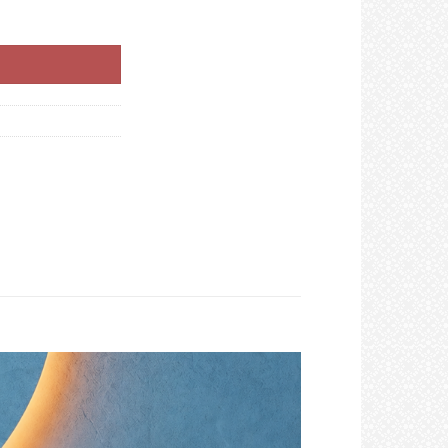
MEĆE TABLETE A20 DOPRINOSI SMANJENJU UMORA I ISCRPLJENOSTI