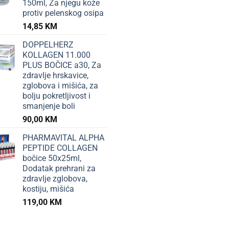
150ml, Za njegu kože
protiv pelenskog osipa
14,85
KM
DOPPELHERZ
KOLLAGEN 11.000
PLUS BOČICE a30, Za
zdravlje hrskavice,
zglobova i mišića, za
bolju pokretljivost i
smanjenje boli
90,00
KM
PHARMAVITAL ALPHA
PEPTIDE COLLAGEN
bočice 50x25ml,
Dodatak prehrani za
zdravlje zglobova,
kostiju, mišića
119,00
KM