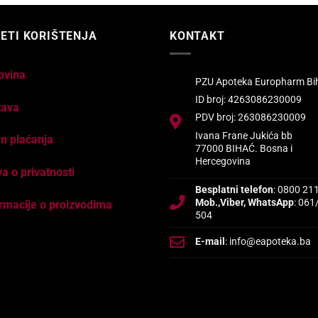
ETI KORIŠTENJA
KONTAKT
ovina
PZU Apoteka Europharm Bi
ID broj: 4263086230009
tava
PDV broj: 263086230009
Ivana Frane Jukića bb
n plaćanja
77000 BIHAĆ. Bosna i
Hercegovina
va o privatnosti
Besplatni telefon
: 0800 21
Mob.,Viber, WhatsApp
: 061
rmacije o proizvodima
504
E-mail
: info@eapoteka.ba