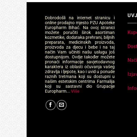
UVJ
Dobrodošli na internet stranicu i
online prodajno mjesto PZU Apoteke
Europharm Bihać. Na ovoj stranici
Kup
možete poručiti širok asortiman
kozmetike, dodataka prehrani, biljnih
preparata, medicinskih proizvoda,
Dos
proizvoda za djecu i bebe i na taj
način Vam učiniti našu uslugu još
dostupnijom. Ovdje također možete
Nači
pronaći informacije savjetodavnog
karaktera iz oblasti očuvanja vašeg
zdravlja i ljepote, kao i uvid u ponude
Izja
raznih tretmana koji su dostupni u
našim estetskim centrima Farmalija
koji su sastavni dio Grupacije
Info
Europharm...
Više