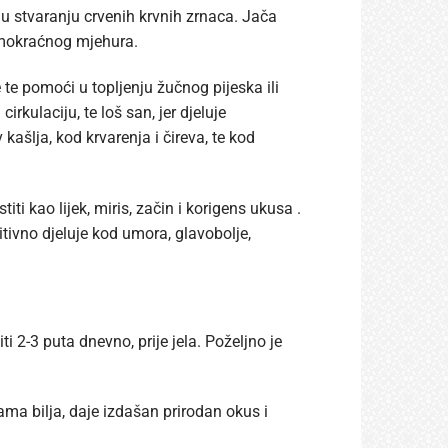
 u stvaranju crvenih krvnih zrnaca. Jača
i mokraćnog mjehura.
e te pomoći u topljenju žučnog pijeska ili
kulaciju, te loš san, jer djeluje
kašlja, kod krvarenja i čireva, te kod
ti kao lijek, miris, začin i korigens ukusa .
itivno djeluje kod umora, glavobolje,
ti 2-3 puta dnevno, prije jela. Poželjno je
ama bilja, daje izdašan prirodan okus i