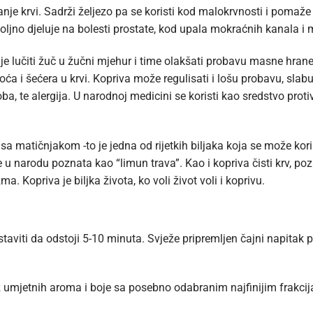
nje krvi. Sadrži željezo pa se koristi kod malokrvnosti i pomaže
ovoljno djeluje na bolesti prostate, kod upala mokraćnih kanala 
bolje lučiti žuč u žučni mjehur i time olakšati probavu masne hran
i šećera u krvi. Kopriva može regulisati i lošu probavu, slabu cir
a, te alergija. U narodnoj medicini se koristi kao sredstvo protiv 
 matičnjakom -to je jedna od rijetkih biljaka koja se može koristi
u narodu poznata kao “limun trava”. Kao i kopriva čisti krv, poz
. Kopriva je biljka života, ko voli život voli i koprivu.
 Ostaviti da odstoji 5-10 minuta. Svježe pripremljen čajni napitak pi
ez umjetnih aroma i boje sa posebno odabranim najfinijim frakcij