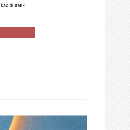
 kao diuretik
e, Višestruki učinak količina