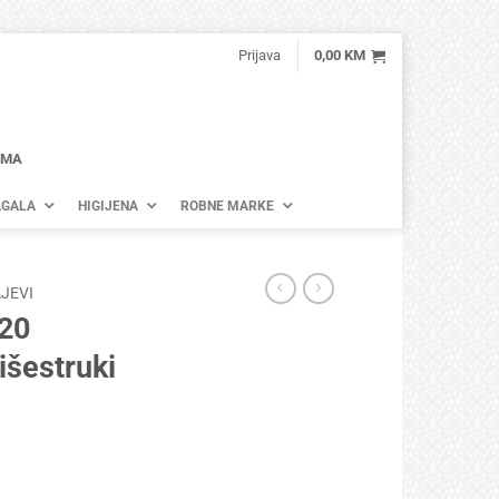
Prijava
0,00
KM
AMA
GALA
HIGIJENA
ROBNE MARKE
JEVI
 20
Višestruki