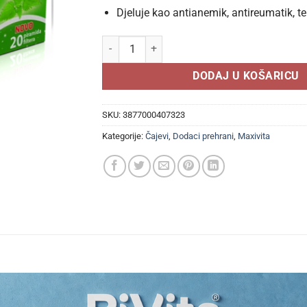
Djeluje kao antianemik, antireumatik, te
MAXIVITA Kopriva čaj a 20 piramida filter vrećic
DODAJ U KOŠARICU
SKU:
3877000407323
Kategorije:
Čajevi
,
Dodaci prehrani
,
Maxivita