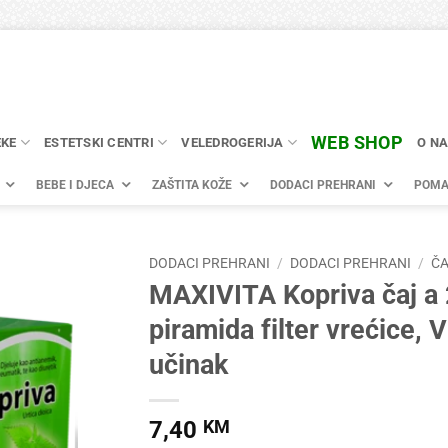
WEB SHOP
EKE
ESTETSKI CENTRI
VELEDROGERIJA
O N
BEBE I DJECA
ZAŠTITA KOŽE
DODACI PREHRANI
POMA
DODACI PREHRANI
/
DODACI PREHRANI
/
ČA
MAXIVITA Kopriva čaj a
piramida filter vrećice, 
učinak
7,40
KM