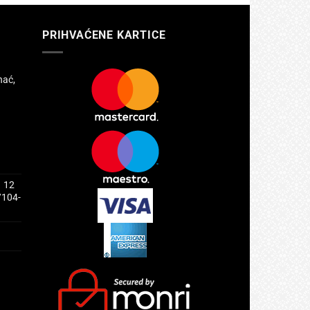
PRIHVAĆENE KARTICE
hać,
1 12
/104-