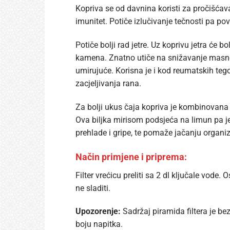
Kopriva se od davnina koristi za pročišćava
imunitet. Potiče izlučivanje tečnosti pa p
Potiče bolji rad jetre. Uz koprivu jetra će 
kamena. Znatno utiče na snižavanje masnoća 
umirujuće. Korisna je i kod reumatskih tegob
zacjeljivanja rana.
Za bolji ukus čaja kopriva je kombinovana sa
Ova biljka mirisom podsjeća na limun pa je 
prehlade i gripe, te pomaže jačanju organizma
Način primjene i priprema:
Filter vrećicu preliti sa 2 dl ključale vode.
ne sladiti.
Upozorenje:
Sadržaj piramida filtera je b
boju napitka.