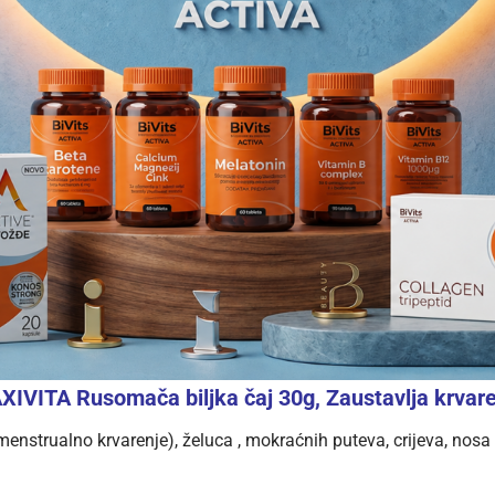
IVITA Rusomača biljka čaj 30g, Zaustavlja krvar
enstrualno krvarenje), želuca , mokraćnih puteva, crijeva, nosa 