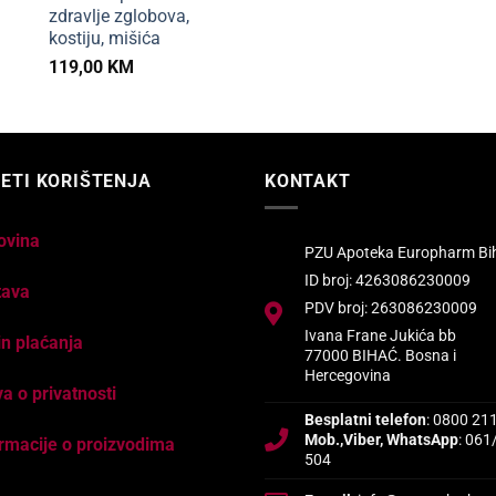
zdravlje zglobova,
kostiju, mišića
119,00
KM
ETI KORIŠTENJA
KONTAKT
ovina
PZU Apoteka Europharm Bi
ID broj: 4263086230009
tava
PDV broj: 263086230009
Ivana Frane Jukića bb
n plaćanja
77000 BIHAĆ. Bosna i
Hercegovina
va o privatnosti
Besplatni telefon
: 0800 21
Mob.,Viber, WhatsApp
: 061
rmacije o proizvodima
504