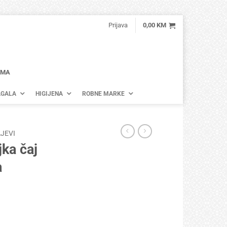
Prijava
0,00
KM
AMA
GALA
HIGIJENA
ROBNE MARKE
JEVI
ka čaj
a