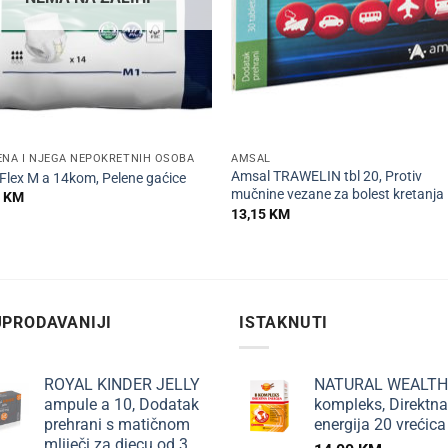
+
ENA I NJEGA NEPOKRETNIH OSOBA
AMSAL
Amsal TRAWELIN tbl 20, Protiv
Flex M a 14kom, Pelene gaćice
mučnine vezane za bolest kretanja
0
KM
13,15
KM
PRODAVANIJI
ISTAKNUTI
ROYAL KINDER JELLY
NATURAL WEALTH
ampule a 10, Dodatak
kompleks, Direktna
prehrani s matičnom
energija 20 vrećica
mliječi za djecu od 3