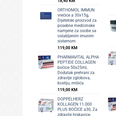
18,40
KM
ORTHOMOL IMMUN
vrećice a 30x15g,
Dijetetski proizvod za
posebne medicinske
namjene za osobe sa
oslabljenim imunim
sistemom
119,00
KM
PHARMAVITAL ALPHA
PEPTIDE COLLAGEN
bočice 50x25ml,
Dodatak prehrani za
zdravlje zglobova,
kostiju, mišića
119,00
KM
DOPPELHERZ
KOLLAGEN 11.000
PLUS BOČICE a30, Za
zdravlje hrskavice,