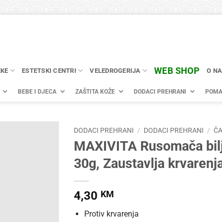
WEB SHOP
EKE
ESTETSKI CENTRI
VELEDROGERIJA
O N
BEBE I DJECA
ZAŠTITA KOŽE
DODACI PREHRANI
POMA
DODACI PREHRANI
/
DODACI PREHRANI
/
ČA
MAXIVITA Rusomača bilj
30g, Zaustavlja krvarenj
4,30
KM
Protiv krvarenja