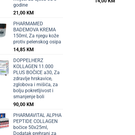
14,00
KM
godine
21,00
KM
PHARMAMED
BADEMOVA KREMA
150ml, Za njegu kože
protiv pelenskog osipa
14,85
KM
DOPPELHERZ
KOLLAGEN 11.000
PLUS BOČICE a30, Za
zdravlje hrskavice,
zglobova i mišića, za
bolju pokretljivost i
smanjenje boli
90,00
KM
PHARMAVITAL ALPHA
PEPTIDE COLLAGEN
bočice 50x25ml,
Dodatak prehrani za