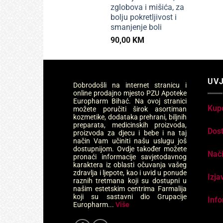
zglobova i mišića, za
bolju pokretljivost i
smanjenje boli
90,00
KM
UVJ
Dobrodošli na internet stranicu i
online prodajno mjesto PZU Apoteke
Europharm Bihać. Na ovoj stranici
Kup
možete poručiti širok asortiman
kozmetike, dodataka prehrani, biljnih
preparata, medicinskih proizvoda,
Dos
proizvoda za djecu i bebe i na taj
način Vam učiniti našu uslugu još
dostupnijom. Ovdje također možete
Nači
pronaći informacije savjetodavnog
karaktera iz oblasti očuvanja vašeg
zdravlja i ljepote, kao i uvid u ponude
Izja
raznih tretmana koji su dostupni u
našim estetskim centrima Farmalija
koji su sastavni dio Grupacije
Info
Europharm...
Više