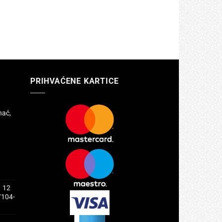
PRIHVAĆENE KARTICE
hać,
1 12
/104-