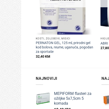
+
+
KOSTI, ZGLOBOVI, MIŠIĆI
HIGIJ
PERNATON GEL, 125 ml, prirodni gel
ABRI 
kod bolova, reume, uganuća, pogodan
27,8
za sportaše
32,40
KM
NAJNOVIJI
NAJ
MEPIFORM flasteri za
ožiljke 5x7,5cm 5
komada