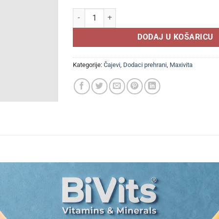
MAXIVITA Rusomača biljka čaj 30g, Zaustavlja 
DODAJ U KOŠARICU
Kategorije:
Čajevi
,
Dodaci prehrani
,
Maxivita