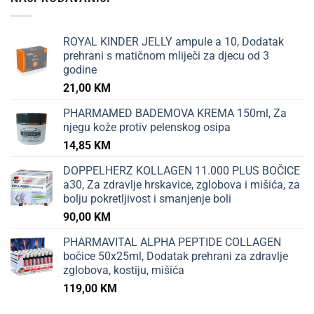
ROYAL KINDER JELLY ampule a 10, Dodatak
prehrani s matičnom mliječi za djecu od 3
godine
21,00
KM
PHARMAMED BADEMOVA KREMA 150ml, Za
njegu kože protiv pelenskog osipa
14,85
KM
DOPPELHERZ KOLLAGEN 11.000 PLUS BOČICE
a30, Za zdravlje hrskavice, zglobova i mišića, za
bolju pokretljivost i smanjenje boli
90,00
KM
PHARMAVITAL ALPHA PEPTIDE COLLAGEN
bočice 50x25ml, Dodatak prehrani za zdravlje
zglobova, kostiju, mišića
119,00
KM