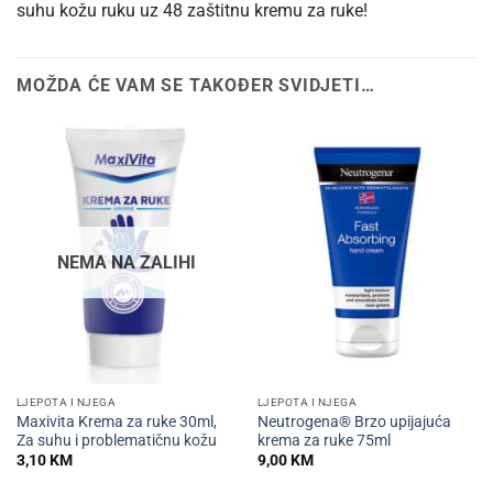
suhu kožu ruku uz 48 zaštitnu kremu za ruke!
MOŽDA ĆE VAM SE TAKOĐER SVIDJETI…
NEMA NA ZALIHI
LJEPOTA I NJEGA
LJEPOTA I NJEGA
Maxivita Krema za ruke 30ml,
Neutrogena® Brzo upijajuća
Za suhu i problematičnu kožu
krema za ruke 75ml
3,10
KM
9,00
KM