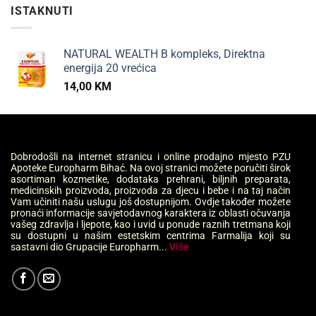
ISTAKNUTI
NATURAL WEALTH B kompleks, Direktna
energija 20 vrećica
14,00
KM
Dobrodošli na internet stranicu i online prodajno mjesto PZU
Apoteke Europharm Bihać. Na ovoj stranici možete poručiti širok
asortiman kozmetike, dodataka prehrani, biljnih preparata,
medicinskih proizvoda, proizvoda za djecu i bebe i na taj način
Vam učiniti našu uslugu još dostupnijom. Ovdje također možete
pronaći informacije savjetodavnog karaktera iz oblasti očuvanja
vašeg zdravlja i ljepote, kao i uvid u ponude raznih tretmana koji
su dostupni u našim estetskim centrima Farmalija koji su
sastavni dio Grupacije Europharm...
Više