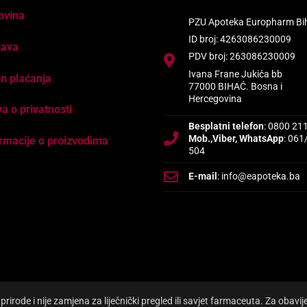
ovina
PZU Apoteka Europharm Bi
ID broj: 4263086230009
tava
PDV broj: 263086230009
Ivana Frane Jukića bb
n plaćanja
77000 BIHAĆ. Bosna i
Hercegovina
va o privatnosti
Besplatni telefon
: 0800 21
Mob.,Viber, WhatsApp
: 061
rmacije o proizvodima
504
E-mail
: info@eapoteka.ba
irode i nije zamjena za liječnički pregled ili savjet farmaceuta. Za obavi