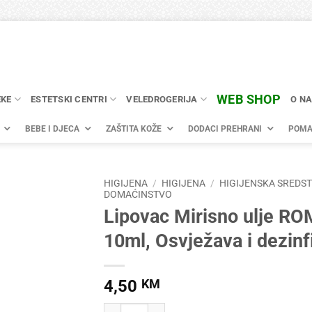
WEB SHOP
EKE
ESTETSKI CENTRI
VELEDROGERIJA
O N
BEBE I DJECA
ZAŠTITA KOŽE
DODACI PREHRANI
POMA
HIGIJENA
/
HIGIJENA
/
HIGIJENSKA SREDST
DOMAĆINSTVO
Lipovac Mirisno ulje R
10ml, Osvježava i dezinf
4,50
KM
Lipovac Mirisno ulje ROMANTIK 10ml, Osvježava