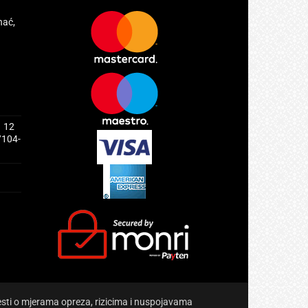
hać,
1 12
/104-
jesti o mjerama opreza, rizicima i nuspojavama