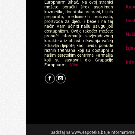
Europharm Bihać. Na ovoj stranici
Kup
možete poručiti širok asortiman
kozmetike, dodataka prehrani, biljnih
preparata, medicinskih proizvoda,
Dos
proizvoda za djecu i bebe i na taj
način Vam učiniti našu uslugu još
dostupnijom. Ovdje također možete
Nači
pronaći informacije savjetodavnog
karaktera iz oblasti očuvanja vašeg
zdravlja i ljepote, kao i uvid u ponude
Izja
raznih tretmana koji su dostupni u
našim estetskim centrima Farmalija
koji su sastavni dio Grupacije
Info
Europharm...
Više
Sadržaj na www.eapoteka.ba je informativne pr