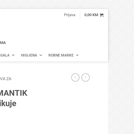
Prijava
0,00
KM
AMA
GALA
HIGIJENA
ROBNE MARKE
VA ZA
OMANTIK
ikuje
 i dezinfikuje količina