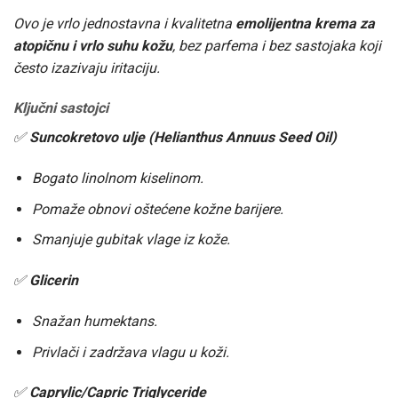
Ovo je vrlo jednostavna i kvalitetna
emolijentna krema za
atopičnu i vrlo suhu kožu
, bez parfema i bez sastojaka koji
često izazivaju iritaciju.
Ključni sastojci
✅
Suncokretovo ulje (Helianthus Annuus Seed Oil)
Bogato linolnom kiselinom.
Pomaže obnovi oštećene kožne barijere.
Smanjuje gubitak vlage iz kože.
✅
Glicerin
Snažan humektans.
Privlači i zadržava vlagu u koži.
✅
Caprylic/Capric Triglyceride