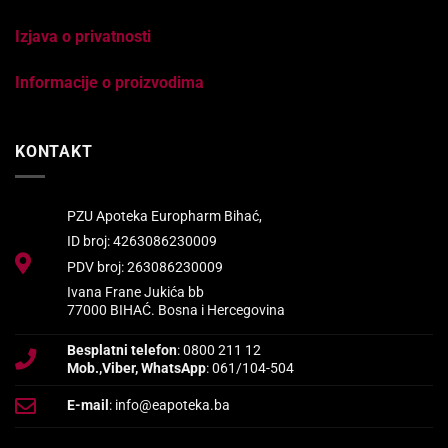
Izjava o privatnosti
Informacije o proizvodima
KONTAKT
PZU Apoteka Europharm Bihać,
ID broj: 4263086230009
PDV broj: 263086230009
Ivana Frane Jukića bb
77000 BIHAĆ. Bosna i Hercegovina
Besplatni telefon
: 0800 211 12
Mob.,Viber, WhatsApp
: 061/104-504
E-mail
: info@eapoteka.ba