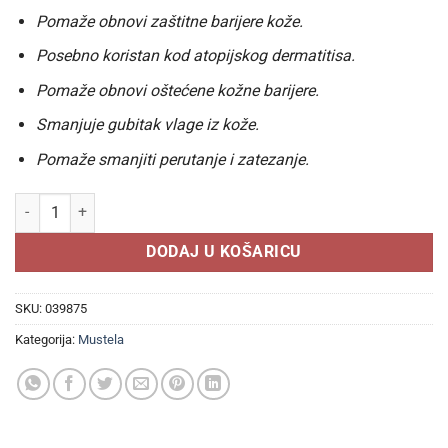
Pomaže obnovi zaštitne barijere kože.
Posebno koristan kod atopijskog dermatitisa.
Pomaže obnovi oštećene kožne barijere.
Smanjuje gubitak vlage iz kože.
Pomaže smanjiti perutanje i zatezanje.
MUSTELA STELATOPIA + KREMA 300ml, Za vrlo suhu kožu i kožu sklonu
DODAJ U KOŠARICU
SKU:
039875
Kategorija:
Mustela