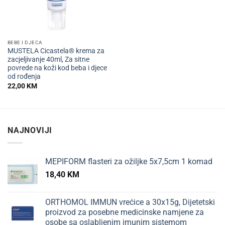
BEBE I DJECA
MUSTELA Cicastela® krema za
zacjeljivanje 40ml, Za sitne
povrede na koži kod beba i djece
od rođenja
22,00
KM
NAJNOVIJI
MEPIFORM flasteri za ožiljke 5x7,5cm 1 komad
18,40
KM
ORTHOMOL IMMUN vrećice a 30x15g, Dijetetski
proizvod za posebne medicinske namjene za
osobe sa oslabljenim imunim sistemom