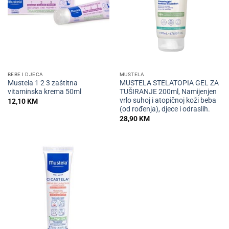
BEBE I DJECA
MUSTELA
Mustela 1 2 3 zaštitna
MUSTELA STELATOPIA GEL ZA
vitaminska krema 50ml
TUŠIRANJE 200ml, Namijenjen
vrlo suhoj i atopičnoj koži beba
12,10
KM
(od rođenja), djece i odraslih.
28,90
KM