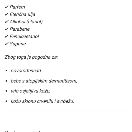
✔ Parfem
✔ Eterična ulja
✔ Alkohol (etanol)
✔ Parabene
✔ Fenoksietanol
✔ Sapune
Zbog toga je pogodna za:
novorođenčad,
bebe s atopijskim dermatitisom,
vrlo osjetljivu kožu,
kožu sklonu crvenilu i svrbežu.