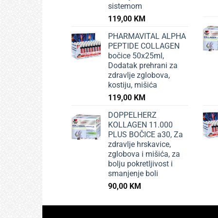
sistemom
119,00
KM
PHARMAVITAL ALPHA
PEPTIDE COLLAGEN
bočice 50x25ml,
Dodatak prehrani za
zdravlje zglobova,
kostiju, mišića
119,00
KM
DOPPELHERZ
KOLLAGEN 11.000
PLUS BOČICE a30, Za
zdravlje hrskavice,
zglobova i mišića, za
bolju pokretljivost i
smanjenje boli
90,00
KM