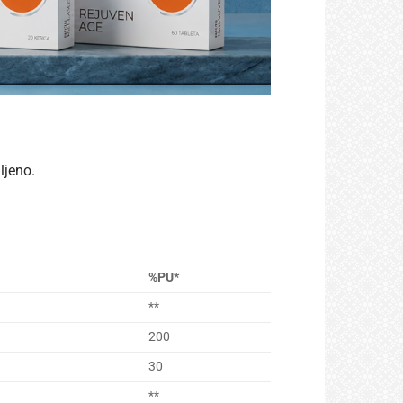
ljeno.
%PU*
**
200
30
**