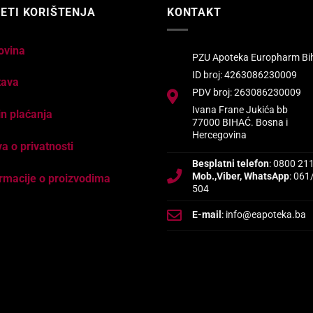
ETI KORIŠTENJA
KONTAKT
ovina
PZU Apoteka Europharm Bi
ID broj: 4263086230009
tava
PDV broj: 263086230009
Ivana Frane Jukića bb
n plaćanja
77000 BIHAĆ. Bosna i
Hercegovina
va o privatnosti
Besplatni telefon
: 0800 21
Mob.,Viber, WhatsApp
: 061
rmacije o proizvodima
504
E-mail
: info@eapoteka.ba