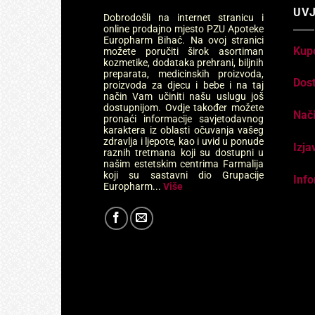
UVJ
Dobrodošli na internet stranicu i
online prodajno mjesto PZU Apoteke
Europharm Bihać. Na ovoj stranici
Kup
možete poručiti širok asortiman
kozmetike, dodataka prehrani, biljnih
preparata, medicinskih proizvoda,
Dos
proizvoda za djecu i bebe i na taj
način Vam učiniti našu uslugu još
dostupnijom. Ovdje također možete
Nači
pronaći informacije savjetodavnog
karaktera iz oblasti očuvanja vašeg
zdravlja i ljepote, kao i uvid u ponude
Izja
raznih tretmana koji su dostupni u
našim estetskim centrima Farmalija
koji su sastavni dio Grupacije
Info
Europharm...
Više