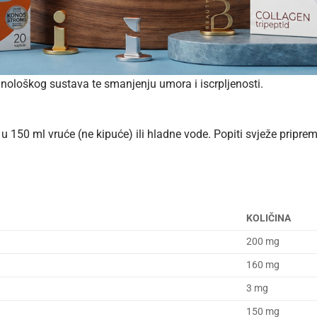
nološkog sustava te smanjenju umora i iscrpljenosti.
i u 150 ml vruće (ne kipuće) ili hladne vode. Popiti svježe priprem
KOLIČINA
200 mg
160 mg
3 mg
150 mg