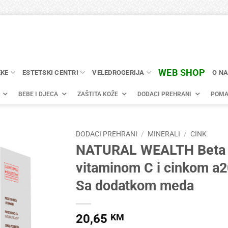
WEB SHOP
EKE
ESTETSKI CENTRI
VELEDROGERIJA
O N
BEBE I DJECA
ZAŠTITA KOŽE
DODACI PREHRANI
POMA
DODACI PREHRANI
/
MINERALI
/
CINK
NATURAL WEALTH Beta 
vitaminom C i cinkom a2
Sa dodatkom meda
20,65
KM