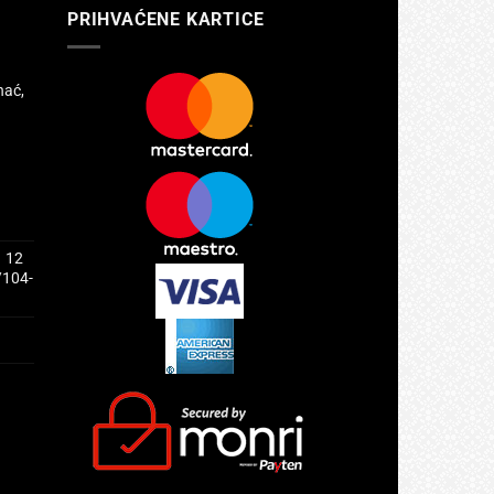
PRIHVAĆENE KARTICE
hać,
1 12
/104-