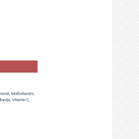
cinkom a20 vrećica, Sa dodatkom meda količina
nerali
,
Multivitamini
,
ravlje
,
Vitamin C
,