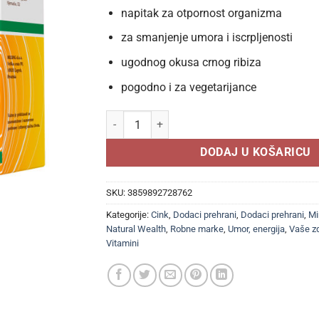
napitak za otpornost organizma
za smanjenje umora i iscrpljenosti
ugodnog okusa crnog ribiza
pogodno i za vegetarijance
NATURAL WEALTH Beta glukan s vitaminom C i 
DODAJ U KOŠARICU
SKU:
3859892728762
Kategorije:
Cink
,
Dodaci prehrani
,
Dodaci prehrani
,
Mi
Natural Wealth
,
Robne marke
,
Umor, energija
,
Vaše zd
Vitamini