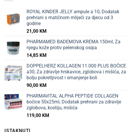
ROYAL KINDER JELLY ampule a 10, Dodatak
prehrani s matičnom mliječi za djecu od 3
godine
21,00
KM
PHARMAMED BADEMOVA KREMA 150ml, Za
njegu kože protiv pelenskog osipa
14,85
KM
DOPPELHERZ KOLLAGEN 11.000 PLUS BOČICE
a30, Za zdravlje hrskavice, zglobova i mišića, za
bolju pokretljivost i smanjenje boli
90,00
KM
PHARMAVITAL ALPHA PEPTIDE COLLAGEN
bočice 50x25ml, Dodatak prehrani za zdravlje
zglobova, kostiju, mišića
119,00
KM
ISTAKNUTI