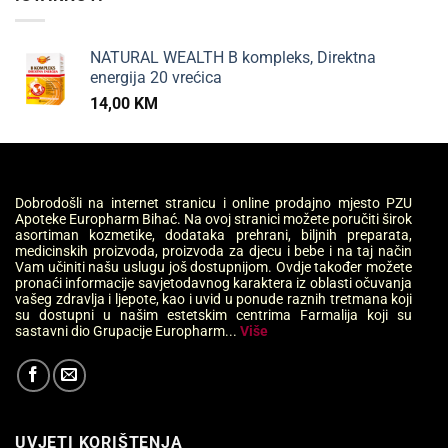
NATURAL WEALTH B kompleks, Direktna
energija 20 vrećica
14,00
KM
Dobrodošli na internet stranicu i online prodajno mjesto PZU
Apoteke Europharm Bihać. Na ovoj stranici možete poručiti širok
asortiman kozmetike, dodataka prehrani, biljnih preparata,
medicinskih proizvoda, proizvoda za djecu i bebe i na taj način
Vam učiniti našu uslugu još dostupnijom. Ovdje također možete
pronaći informacije savjetodavnog karaktera iz oblasti očuvanja
vašeg zdravlja i ljepote, kao i uvid u ponude raznih tretmana koji
su dostupni u našim estetskim centrima Farmalija koji su
sastavni dio Grupacije Europharm...
Više
UVJETI KORIŠTENJA