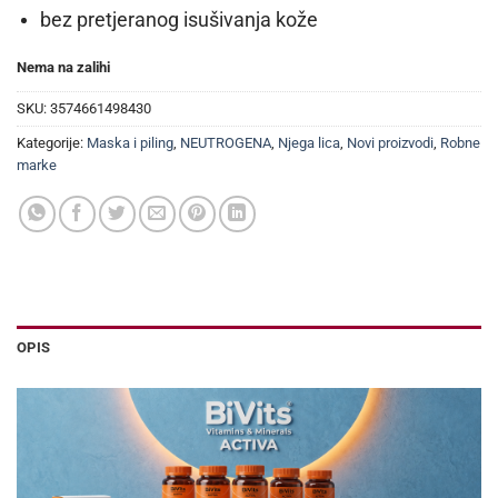
bez pretjeranog isušivanja kože
Nema na zalihi
SKU:
3574661498430
Kategorije:
Maska i piling
,
NEUTROGENA
,
Njega lica
,
Novi proizvodi
,
Robne
marke
OPIS