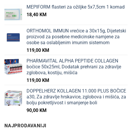
MEPIFORM flasteri za ožiljke 5x7,5cm 1 komad
18,40
KM
ORTHOMOL IMMUN vrećice a 30x15g, Dijetetski
proizvod za posebne medicinske namjene za
osobe sa oslabljenim imunim sistemom
119,00
KM
PHARMAVITAL ALPHA PEPTIDE COLLAGEN
bočice 50x25ml, Dodatak prehrani za zdravlje
zglobova, kostiju, mišića
119,00
KM
DOPPELHERZ KOLLAGEN 11.000 PLUS BOČICE
a30, Za zdravlje hrskavice, zglobova i mišića, za
bolju pokretljivost i smanjenje boli
90,00
KM
NAJPRODAVANIJI