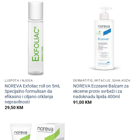
LJEPOTA I NJEGA
DERMATITIS, IRITACIJE, SUHA KOŽA
NOREVA Exfoliac roll on 5ml,
NOREVA Eczeane Balzam za
Specijalno formulisan da
ekceme protiv svrbeži i za
efikasno i ciljano otklanja
nadoknadu lipida 400ml
nepravilnosti
91,00
KM
29,50
KM