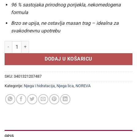
96 % sastojaka prirodnog porijekla, nekomedogena
formula
Brzo se upija, ne ostavlja masan trag – idealna za
svakodnevnu upotrebu
NOREVA Aquareva® Light krema 40ml, 24-satna hidratacija (lagana t
DODAJ U KOŠARICU
SKU:
3401321207487
Kategorije:
Njega i hidratacija
,
Njega lica
,
NOREVA
OPIS