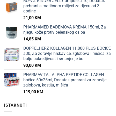
ROYAL KINDER JELLY ampule a 10, Dodatak
prehrani s matičnom mliječi za djecu od 3
godine
21,00
KM
PHARMAMED BADEMOVA KREMA 150ml, Za
njegu kože protiv pelenskog osipa
14,85
KM
DOPPELHERZ KOLLAGEN 11.000 PLUS BOČICE
a30, Za zdravlje hrskavice, zglobova i mišića, za
bolju pokretljivost i smanjenje boli
90,00
KM
PHARMAVITAL ALPHA PEPTIDE COLLAGEN
bočice 50x25ml, Dodatak prehrani za zdravlje
zglobova, kostiju, mišića
119,00
KM
ISTAKNUTI