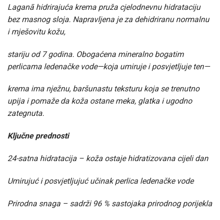
Laganā hidrirajuća krema pruža cjelodnevnu hidrataciju
bez masnog sloja. Napravljena je za dehidriranu normalnu
i mješovitu kožu,
stariju od 7 godina. Obogaćena mineralno bogatim
perlicama ledenačke vode—koja umiruje i posvjetljuje ten—
krema ima nježnu, baršunastu teksturu koja se trenutno
upija i pomaže da koža ostane meka, glatka i ugodno
zategnuta.
Ključne prednosti
24-satna hidratacija – koža ostaje hidratizovana cijeli dan
Umirujuć i posvjetljujuć učinak perlica ledenačke vode
Prirodna snaga – sadrži 96 % sastojaka prirodnog porijekla