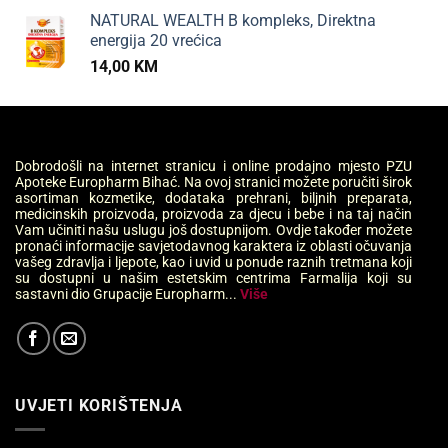
NATURAL WEALTH B kompleks, Direktna
energija 20 vrećica
14,00
KM
Dobrodošli na internet stranicu i online prodajno mjesto PZU
Apoteke Europharm Bihać. Na ovoj stranici možete poručiti širok
asortiman kozmetike, dodataka prehrani, biljnih preparata,
medicinskih proizvoda, proizvoda za djecu i bebe i na taj način
Vam učiniti našu uslugu još dostupnijom. Ovdje također možete
pronaći informacije savjetodavnog karaktera iz oblasti očuvanja
vašeg zdravlja i ljepote, kao i uvid u ponude raznih tretmana koji
su dostupni u našim estetskim centrima Farmalija koji su
sastavni dio Grupacije Europharm...
Više
UVJETI KORIŠTENJA