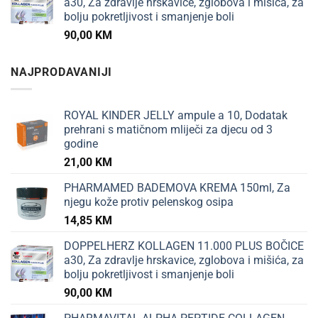
a30, Za zdravlje hrskavice, zglobova i mišića, za
bolju pokretljivost i smanjenje boli
90,00
KM
NAJPRODAVANIJI
ROYAL KINDER JELLY ampule a 10, Dodatak
prehrani s matičnom mliječi za djecu od 3
godine
21,00
KM
PHARMAMED BADEMOVA KREMA 150ml, Za
njegu kože protiv pelenskog osipa
14,85
KM
DOPPELHERZ KOLLAGEN 11.000 PLUS BOČICE
a30, Za zdravlje hrskavice, zglobova i mišića, za
bolju pokretljivost i smanjenje boli
90,00
KM