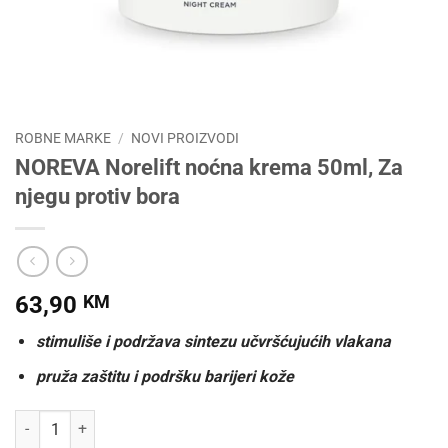
ROBNE MARKE
/
NOVI PROIZVODI
NOREVA Norelift noćna krema 50ml, Za
njegu protiv bora
63,90
KM
stimuliše i podržava sintezu učvršćujućih vlakana
pruža zaštitu i podršku barijeri kože
NOREVA Norelift noćna krema 50ml, Za njegu protiv bora količina