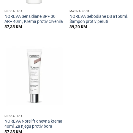
NJEGA LICA
MASNA KOSA
NOREVA Sensidiane SPF 30
NOREVA Sebodiane DS a150ml,
AR+ 40ml, Krema protiv crvenila
Šampon protiv peruti
57,35
KM
39,20
KM
NJEGA LICA
NOREVA Norelift dnevna krema
40ml, Za njegu protiv bora
57,35
KM