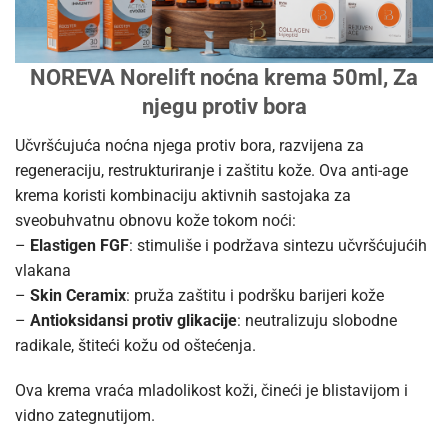
NOREVA Norelift noćna krema 50ml, Za
njegu protiv bora
Učvršćujuća noćna njega protiv bora, razvijena za
regeneraciju, restrukturiranje i zaštitu kože. Ova anti-age
krema koristi kombinaciju aktivnih sastojaka za
sveobuhvatnu obnovu kože tokom noći:
–
Elastigen FGF
: stimuliše i podržava sintezu učvršćujućih
vlakana
–
Skin Ceramix
: pruža zaštitu i podršku barijeri kože
–
Antioksidansi protiv glikacije
: neutralizuju slobodne
radikale, štiteći kožu od oštećenja.
Ova krema vraća mladolikost koži, čineći je blistavijom i
vidno zategnutijom.