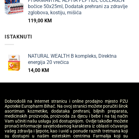
PHARMAVITAL ALPHA PEPTIDE COLLAGEN
bočice 50x25ml, Dodatak prehrani za zdravlje
zglobova, kostiju, mišića
119,00
KM
ISTAKNUTI
NATURAL WEALTH B kompleks, Direktna
energija 20 vrećica
14,00
KM
Dobrodošli na internet stranicu i online prodajno mjesto PZU
Apoteke Europharm Bihać. Na ovoj stranici možete poručiti širok
asortiman kozmetike, dodataka prehrani, biljnih preparata,
medicinskih proizvoda, proizvoda za djecu i bebe i na taj način
Vam učiniti našu uslugu još dostupnijom. Ovdje također možete
pronaći informacije savjetodavnog karaktera iz oblasti očuvanja
vašeg zdravlja i ljepote, kao i uvid u ponude raznih tretmana koji
su dostupni u našim estetskim centrima Farmalija koji su