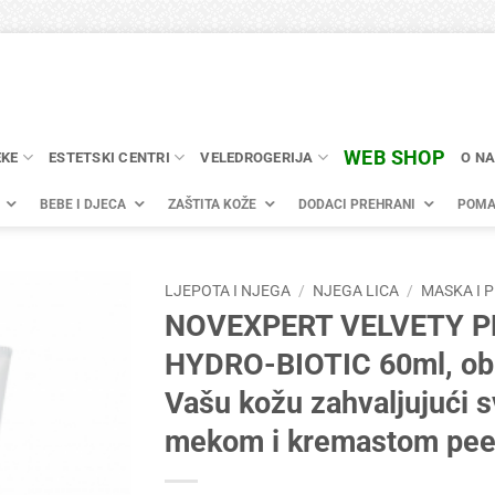
WEB SHOP
EKE
ESTETSKI CENTRI
VELEDROGERIJA
O N
BEBE I DJECA
ZAŠTITA KOŽE
DODACI PREHRANI
POMA
LJEPOTA I NJEGA
/
NJEGA LICA
/
MASKA I P
NOVEXPERT VELVETY P
HYDRO-BIOTIC 60ml, ob
Vašu kožu zahvaljujući s
mekom i kremastom pee