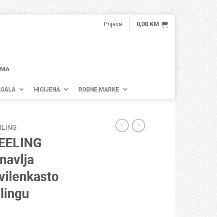
Prijava
0,00
KM
AMA
GALA
HIGIJENA
ROBNE MARKE
ILING
EELING
navlja
vilenkasto
lingu