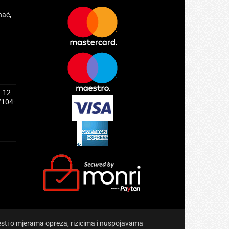
hać,
1 12
/104-
jesti o mjerama opreza, rizicima i nuspojavama