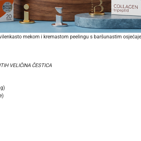
svilenkasto mekom i kremastom peelingu s baršunastim osjećaj
TIH VELIČINA ČESTICA
ng)
e)