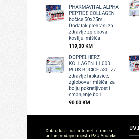
PHARMAVITAL ALPHA
PEPTIDE COLLAGEN
bočice 50x25ml,
Dodatak prehrani za
zdravlje zglobova,
kostiju, mišića
119,00
KM
DOPPELHERZ
KOLLAGEN 11.000
PLUS BOČICE a30, Za
zdravlje hrskavice,
zglobova i mišića, za
bolju pokretljivost i
smanjenje boli
90,00
KM
UVJ
Dobrodošli na internet stranicu i
online prodajno mjesto PZU Apoteke