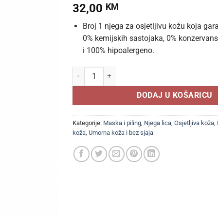
32,00
KM
Broj 1 njega za osjetljivu kožu koja garant
0% kemijskih sastojaka, 0% konzervan
i 100% hipoalergeno.
NOVEXPERT VELVETY PEELING HYDRO-BIOTIC 60m
DODAJ U KOŠARICU
Kategorije:
Maska i piling
,
Njega lica
,
Osjetljiva koža
,
koža
,
Umorna koža i bez sjaja