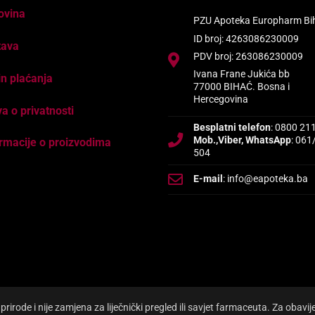
ovina
PZU Apoteka Europharm Bi
ID broj: 4263086230009
tava
PDV broj: 263086230009
Ivana Frane Jukića bb
n plaćanja
77000 BIHAĆ. Bosna i
Hercegovina
va o privatnosti
Besplatni telefon
: 0800 21
Mob.,Viber, WhatsApp
: 061
rmacije o proizvodima
504
E-mail
: info@eapoteka.ba
irode i nije zamjena za liječnički pregled ili savjet farmaceuta. Za obavi