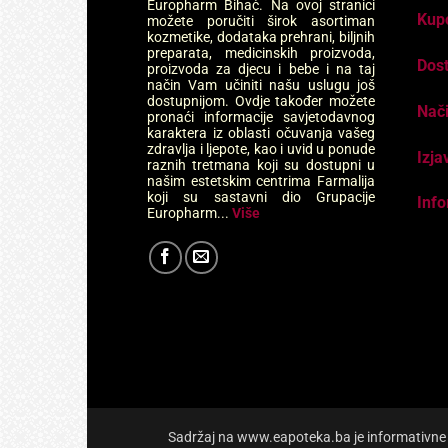
Europharm Bihać. Na ovoj stranici
Kup
možete poručiti širok asortiman
kozmetike, dodataka prehrani, biljnih
preparata, medicinskih proizvoda,
Dos
proizvoda za djecu i bebe i na taj
način Vam učiniti našu uslugu još
dostupnijom. Ovdje također možete
Nači
pronaći informacije savjetodavnog
karaktera iz oblasti očuvanja vašeg
zdravlja i ljepote, kao i uvid u ponude
Izja
raznih tretmana koji su dostupni u
našim estetskim centrima Farmalija
koji su sastavni dio Grupacije
Info
Europharm...
Više
Sadržaj na www.eapoteka.ba je informativne pr