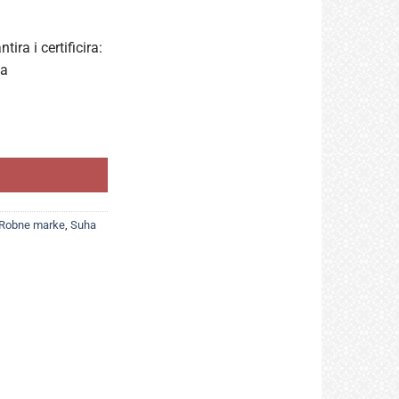
ira i certificira:
sa
l, obnavlja Vašu kožu zahvaljujući svilenkasto mekom i kremastom
Robne marke
,
Suha