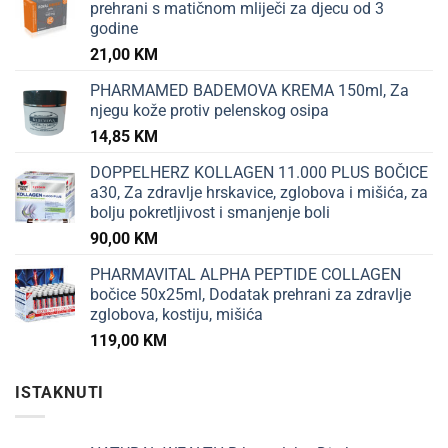
prehrani s matičnom mliječi za djecu od 3
godine
21,00
KM
PHARMAMED BADEMOVA KREMA 150ml, Za
njegu kože protiv pelenskog osipa
14,85
KM
DOPPELHERZ KOLLAGEN 11.000 PLUS BOČICE
a30, Za zdravlje hrskavice, zglobova i mišića, za
bolju pokretljivost i smanjenje boli
90,00
KM
PHARMAVITAL ALPHA PEPTIDE COLLAGEN
bočice 50x25ml, Dodatak prehrani za zdravlje
zglobova, kostiju, mišića
119,00
KM
ISTAKNUTI