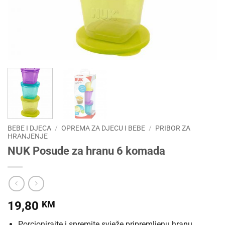
BEBE I DJECA
/
OPREMA ZA DJECU I BEBE
/
PRIBOR ZA
HRANJENJE
NUK Posude za hranu 6 komada
19,80
KM
Porcionirajte i spremite svježe pripremljenu hranu