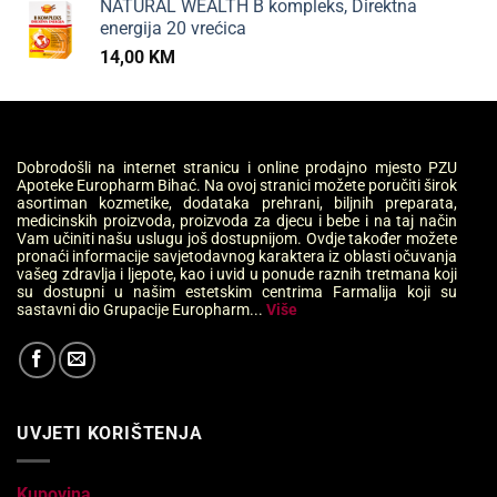
NATURAL WEALTH B kompleks, Direktna
energija 20 vrećica
14,00
KM
Dobrodošli na internet stranicu i online prodajno mjesto PZU
Apoteke Europharm Bihać. Na ovoj stranici možete poručiti širok
asortiman kozmetike, dodataka prehrani, biljnih preparata,
medicinskih proizvoda, proizvoda za djecu i bebe i na taj način
Vam učiniti našu uslugu još dostupnijom. Ovdje također možete
pronaći informacije savjetodavnog karaktera iz oblasti očuvanja
vašeg zdravlja i ljepote, kao i uvid u ponude raznih tretmana koji
su dostupni u našim estetskim centrima Farmalija koji su
sastavni dio Grupacije Europharm...
Više
UVJETI KORIŠTENJA
Kupovina