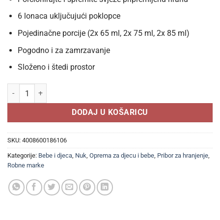
6 lonaca uključujući poklopce
Pojedinačne porcije (2x 65 ml, 2x 75 ml, 2x 85 ml)
Pogodno i za zamrzavanje
Složeno i štedi prostor
NUK Posude za hranu 6 komada količina
DODAJ U KOŠARICU
SKU:
4008600186106
Kategorije:
Bebe i djeca
,
Nuk
,
Oprema za djecu i bebe
,
Pribor za hranjenje
,
Robne marke